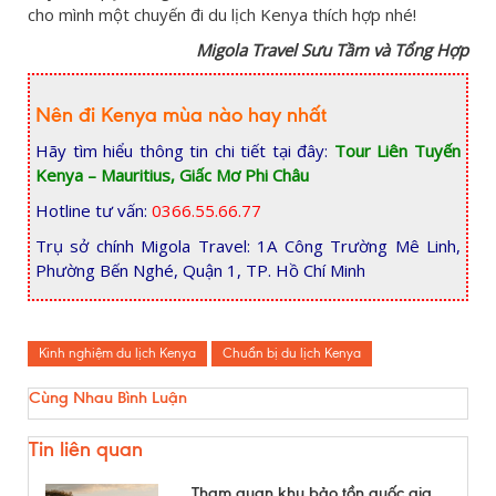
cho mình một chuyến đi du lịch Kenya thích hợp nhé!
Migola Travel Sưu Tầm và Tổng Hợp
Nên đi Kenya mùa nào hay nhất
Hãy tìm hiểu thông tin chi tiết tại đây:
Tour Liên Tuyến
Kenya – Mauritius, Giấc Mơ Phi Châu
Hotline tư vấn:
0366.55.66.77
Trụ sở chính Migola Travel: 1A Công Trường Mê Linh,
Phường Bến Nghé, Quận 1, TP. Hồ Chí Minh
Kinh nghiệm du lịch Kenya
Chuẩn bị du lịch Kenya
Cùng Nhau Bình Luận
Tin liên quan
Tham quan khu bảo tồn quốc gia