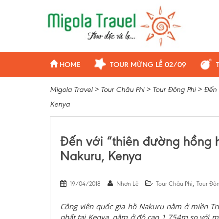
HOME
TOUR MỪNG LỄ 02/09
Migola Travel
>
Tour Châu Phi
>
Tour Đông Phi
>
Đến 
Kenya
Đến với “thiên đường hồng 
Nakuru, Kenya
,
19/04/2018
Nhơn Lê
Tour Châu Phi
Tour Đôn
Công viên quốc gia hồ Nakuru nằm ở miền Tr
nhất tại Kenya, nằm ở độ cao 1.754m so với m