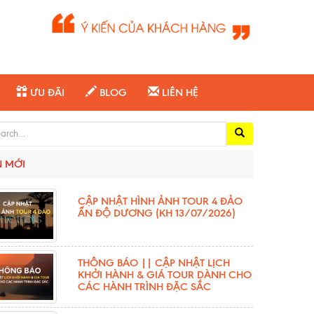
ƯU ĐÃI
BLOG
LIÊN HỆ
ch for:
N MỚI
CẬP NHẬT HÌNH ẢNH TOUR 4 ĐẢO
ẤN ĐỘ DƯƠNG (KH 13/07/2026)
THÔNG BÁO || CẬP NHẬT LỊCH
KHỞI HÀNH & GIÁ TOUR DÀNH CHO
CÁC HÀNH TRÌNH ĐẶC SẮC