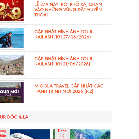
LỄ 2/9 NÀY: RỜI PHỐ XÁ, CHẠM
VÀO NHỮNG VÙNG ĐẤT HUYỀN
THOẠI
CẬP NHẬT HÌNH ẢNH TOUR
KAILASH (KH 27/06/2026)
CẬP NHẬT HÌNH ẢNH TOUR
KAILASH (KH 21/06/2026)
MIGOLA TRAVEL CẬP NHẬT CÁC
HÀNH TRÌNH MỚI 2026 (P.2)
UR ĐỘC & LẠ
ang
Đang
hận
nhận