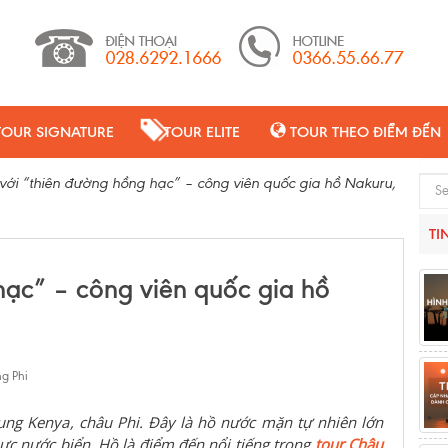
TOUR SIGNATURE
TOUR ELITE
TOUR THEO ĐIỂM ĐẾN
với “thiên đường hồng hạc” – công viên quốc gia hồ Nakuru,
Sear
TI
hạc” – công viên quốc gia hồ
g Phi
ung Kenya
, châu Phi
. Đây là hồ nước mặn tự nhiên lớn
ực nước biển. Hồ
là điểm đến
nổi tiếng
trong
tour Châu