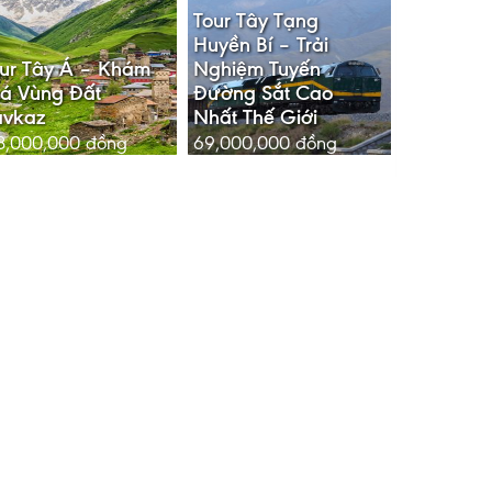
Tour Tây Tạng
Huyền Bí – Trải
ur Tây Á – Khám
Nghiệm Tuyến
á Vùng Đất
Đường Sắt Cao
avkaz
Nhất Thế Giới
8,000,000
đồng
69,000,000
đồng