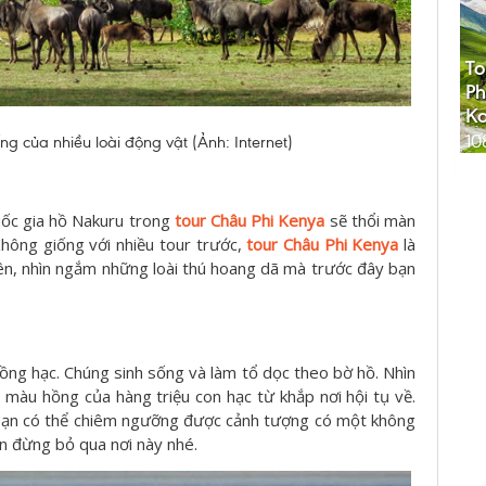
To
Ph
K
10
ng của nhiều loài động vật (Ảnh: Internet)
uốc gia hồ Nakuru trong
tour Châu Phi Kenya
sẽ thổi màn
Không giống với nhiều tour trước,
tour Châu Phi Kenya
là
iên, nhìn ngắm những loài thú hoang dã mà trước đây bạn
hồng hạc. Chúng sinh sống và làm tổ dọc theo bờ hồ. Nhìn
màu hồng của hàng triệu con hạc từ khắp nơi hội tụ về.
à bạn có thể chiêm ngưỡng được cảnh tượng có một không
n đừng bỏ qua nơi này nhé.