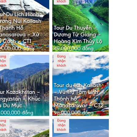
hách
khách
ur Du Lịch Hành
ơng Núi Kailash
Thánh Hồ
Tour Du Thuyền –
anasarova – Xứ
Dương Tử Giang –
 Cách – CT1
Hoàng Kim Thủy Lộ
6,000,000
đồng
49,000,000
đồng
ang
Đang
hận
nhận
hách
khách
Tour du lịch Kailash
ur Kazakhstan –
– Vũ Trụ Tâm Linh –
rgyzstan – Khúc
Thánh hồ
a Du Mục
Manasarovar – CT2
,000,000
đồng
98,000,000
đồng
ang
Đang
hận
nhận
hách
khách