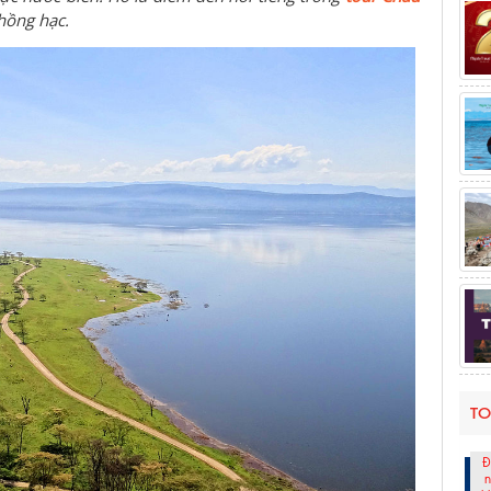
h
ồng
h
ạc.
TO
Đ
n