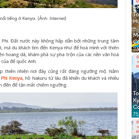
k
To
ổi tiếng ở Kenya. (Ảnh: Internet)
Hư
– 
M
Phi. Đất nước này không hấp dẫn bởi những trung tâm
Cổ
i, mà du khách tìm đến Kenya như để hoà mình với thiên
11
hiên hoang dã, khám phá sự pha trộn của các nền văn hoá
Đ
ư của đế quốc Anh.
n
k
ẹp thiên nhiên nơi đây cũng rất đáng ngưỡng mộ. Nằm
 Phi Kenya
, hồ Nakuru từ lâu đã khiến du khách và nhiều
tìm đến để tận mắt chiêm ngưỡng.
To
Ky
C
75
Đ
n
k