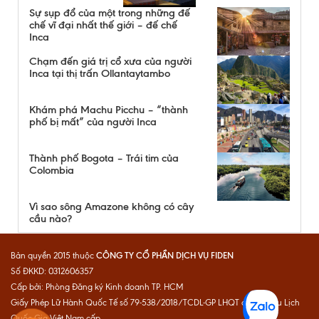
Sự sụp đổ của một trong những đế
chế vĩ đại nhất thế giới – đế chế
Inca
Chạm đến giá trị cổ xưa của người
Inca tại thị trấn Ollantaytambo
Khám phá Machu Picchu – “thành
phố bị mất” của người Inca
Thành phố Bogota – Trái tim của
Colombia
Vì sao sông Amazone không có cây
cầu nào?
CÔNG TY CỔ PHẦN DỊCH VỤ FIDEN
Bản quyền 2015 thuộc
Số ĐKKD: 0312606357
Cấp bởi: Phòng Đăng ký Kinh doanh TP. HCM
Giấy Phép Lữ Hành Quốc Tế số 79-538/2018/TCDL-GP LHQT do Cục Du Lịch
Quốc Gia Việt Nam cấp