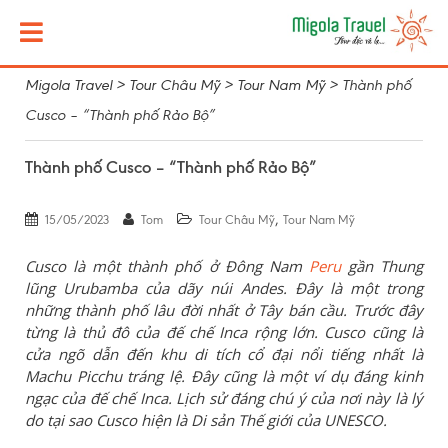
Migola Travel
>
Tour Châu Mỹ
>
Tour Nam Mỹ
>
Thành phố
Cusco – “Thành phố Rảo Bộ”
Thành phố Cusco – “Thành phố Rảo Bộ”
,
15/05/2023
Tom
Tour Châu Mỹ
Tour Nam Mỹ
Cusco là một thành phố ở Đông Nam
Peru
gần Thung
lũng Urubamba của dãy núi Andes. Đây là một trong
những thành phố lâu đời nhất ở Tây bán cầu. Trước đây
từng là thủ đô của đế chế Inca rộng lớn. Cusco cũng là
cửa ngõ dẫn đến khu di tích cổ đại nổi tiếng nhất là
Machu Picchu tráng lệ. Đây cũng là một ví dụ đáng kinh
ngạc của đế chế Inca. Lịch sử đáng chú ý của nơi này là lý
do tại sao Cusco hiện là Di sản Thế giới của UNESCO.