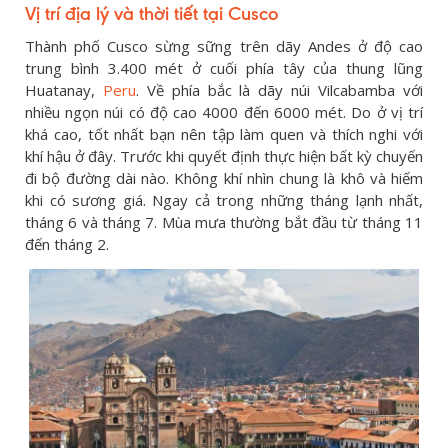
Vị trí địa lý và thời tiết tại Cusco
Thành phố Cusco sừng sững trên dãy Andes ở độ cao
trung bình 3.400 mét ở cuối phía tây của thung lũng
Huatanay,
Peru
. Về phía bắc là dãy núi Vilcabamba với
nhiều ngọn núi có độ cao 4000 đến 6000 mét. Do ở vị trí
khá cao, tốt nhất bạn nên tập làm quen và thích nghi với
khí hậu ở đây. Trước khi quyết định thực hiện bất kỳ chuyến
đi bộ đường dài nào. Không khí nhìn chung là khô và hiếm
khi có sương giá. Ngay cả trong những tháng lạnh nhất,
tháng 6 và tháng 7. Mùa mưa thường bắt đầu từ tháng 11
đến tháng 2.