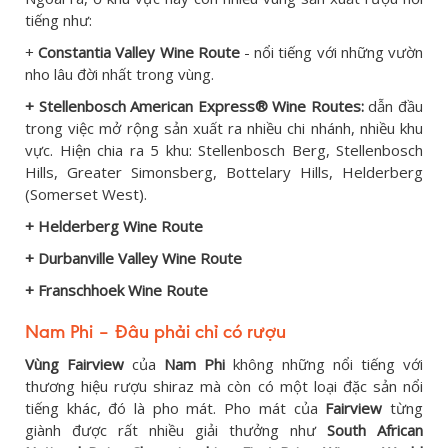
tiếng như:
+
Constantia Valley Wine Route
-
nổi tiếng với những vườn
nho lâu đời nhất trong vùng.
+
Stellenbosch American Express® Wine Routes
:
dẫn đầu
trong việc mở rộng sản xuất ra nhiều chi nhánh, nhiều khu
vực. Hiện chia ra 5 khu: Stellenbosch Berg, Stellenbosch
Hills, Greater Simonsberg, Bottelary Hills, Helderberg
(Somerset West).
+ Helderberg Wine Route
+ Durbanville Valley Wine Route
+ Franschhoek Wine Route
Nam Phi – Đâu phải chỉ có rượu
Vùng Fairview
của
Nam Phi
không những nổi tiếng với
thương hiệu rượu shiraz mà còn có một loại đặc sản nổi
tiếng khác, đó là pho mát. Pho mát của
Fairview
từng
giành được rất nhiều giải thưởng như
South African