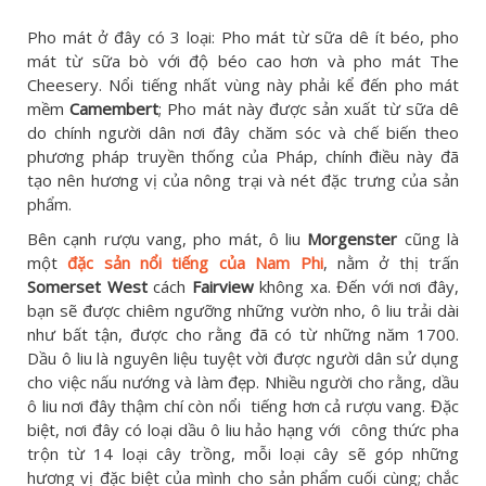
Pho mát ở đây có 3 loại: Pho mát từ sữa dê ít béo, pho
mát từ sữa bò với độ béo cao hơn và pho mát The
Cheesery. Nổi tiếng nhất vùng này phải kể đến pho mát
mềm
Camembert
; Pho mát này được sản xuất từ sữa dê
do chính người dân nơi đây chăm sóc và chế biến theo
phương pháp truyền thống của Pháp, chính điều này đã
tạo nên hương vị của nông trại và nét đặc trưng của sản
phẩm.
Bên cạnh rượu vang, pho mát, ô liu
Morgenster
cũng là
một
đặc sản nổi tiếng của Nam Phi
, nằm ở thị trấn
Somerset West
cách
Fairview
không xa. Đến với nơi đây,
bạn sẽ được chiêm ngưỡng những vườn nho, ô liu trải dài
như bất tận, được cho rằng đã có từ những năm 1700.
Dầu ô liu là nguyên liệu tuyệt vời được người dân sử dụng
cho việc nấu nướng và làm đẹp. Nhiều người cho rằng, dầu
ô liu nơi đây thậm chí còn nổi tiếng hơn cả rượu vang. Đặc
biệt, nơi đây có loại dầu ô liu hảo hạng với công thức pha
trộn từ 14 loại cây trồng, mỗi loại cây sẽ góp những
hương vị đặc biệt của mình cho sản phẩm cuối cùng; chắc