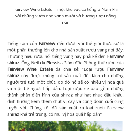
Fairview Wine Estate – một khu vực có tiếng ở Nam Phi
với những vườn nho xanh mướt và hương rượu nồng
nàn
Tiếng tăm của
Fairview
đến được với thế giới thực sự là
một phần thưởng lớn cho nhà sản xuất rượu vang nơi đây.
Thương hiệu rượu nổi tiếng vùng này phải kể đến
Fairview
shiraz
. Ông
Neil du Plessis
-Giám đốc Phòng thử rượu của
Fairview Wine Estate
đã chia sẻ: "Loại rượu
Fairview
shiraz
này được chúng tôi sản xuất để dành cho những
người trẻ tuổi một chút, do đó nó sẽ có nhiều vị hoa quả
và một bề ngoài hấp dẫn. Loại rượu sẽ bao gồm những
thành phần điển hình của shiraz như hạt nhục đậu khấu,
đinh hương kèm thêm chút vị cay và công đoạn cuối cùng
tuyệt vời. Chúng tôi đã sản xuất ra loại ruợu Fairview
shiraz khá trẻ trung, có mùi vị hoa quả hấp dẫn".