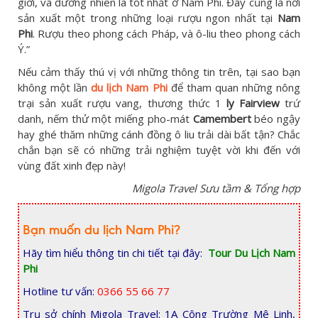
giới, và đương nhiên là tốt nhất ở Nam Phi. Đây cũng là nơi
sản xuất một trong những loại rượu ngon nhất tại
Nam
Phi
. Rượu theo phong cách Pháp, và ô-liu theo phong cách
Ý.”
Nếu cảm thấy thú vị với những thông tin trên, tại sao bạn
không một lần
du lịch Nam Phi
để tham quan những nông
trại sản xuất rượu vang, thương thức 1
ly Fairview
trứ
danh, nếm thử một miếng pho-mát
Camembert
béo ngậy
hay ghé thăm những cánh đồng ô liu trải dài bất tận? Chắc
chắn bạn sẽ có những trải nghiệm tuyệt vời khi đến với
vùng đất xinh đẹp này!
Migola Travel Sưu tầm & Tổng hợp
Bạn muốn du lịch Nam Phi?
Hãy tìm hiểu thông tin chi tiết tại đây:
Tour Du Lịch Nam
Phi
Hotline tư vấn:
0366 55 66 77
Trụ sở chính Migola Travel: 1A Công Trường Mê Linh,