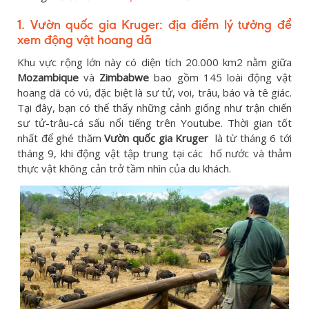
1. Vườn quốc gia Kruger: địa điểm lý tưởng để
xem động vật hoang dã
Khu vực rộng lớn này có diện tích 20.000 km2 nằm giữa
Mozambique
và
Zimbabwe
bao gồm 145 loài động vật
hoang dã có vú, đặc biệt là sư tử, voi, trâu, báo và tê giác.
Tại đây, bạn có thể thấy những cảnh giống như trận chiến
sư tử-trâu-cá sấu nổi tiếng trên Youtube. Thời gian tốt
nhất để ghé thăm
Vườn quốc gia Kruger
là từ tháng 6 tới
tháng 9, khi động vật tập trung tại các hố nước và thảm
thực vật không cản trở tầm nhìn của du khách.