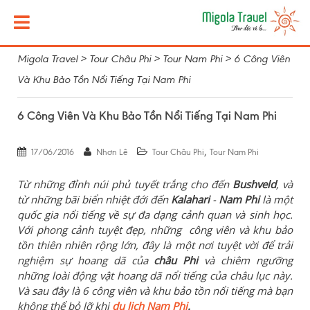
Migola Travel
>
Tour Châu Phi
>
Tour Nam Phi
>
6 Công Viên
Và Khu Bảo Tồn Nổi Tiếng Tại Nam Phi
6 Công Viên Và Khu Bảo Tồn Nổi Tiếng Tại Nam Phi
,
17/06/2016
Nhơn Lê
Tour Châu Phi
Tour Nam Phi
Từ những đỉnh núi phủ tuyết trắng cho đến
Bushveld
, và
từ những bãi biển nhiệt đới đến
Kalahari
-
Nam Phi
là một
quốc gia nổi tiếng về sự đa dạng cảnh quan và sinh học.
Với phong cảnh tuyệt đẹp, những công viên và khu bảo
tồn thiên nhiên rộng lớn, đây là một nơi tuyệt vời để trải
nghiệm sự hoang dã của
châu Phi
và chiêm ngưỡng
những loài động vật hoang dã nổi tiếng của châu lục này.
Và sau đây là 6 công viên và khu bảo tồn nổi tiếng mà bạn
không thể bỏ lỡ khi
du lịch Nam Phi
.