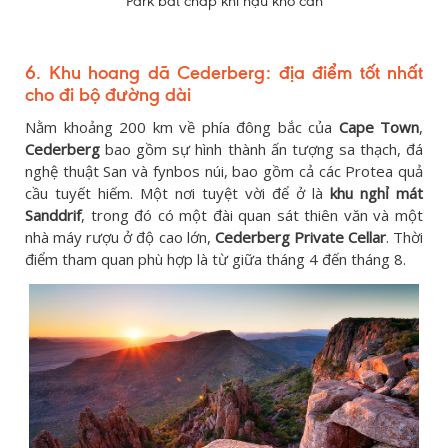
Park bất chấp khí hậu khô cằn
6. Khu hoang dã Cederberg: địa điểm tốt nhất
cho đi bộ đường dài
Nằm khoảng 200 km về phía đông bắc của
Cape Town
,
Cederberg
bao gồm sự hình thành ấn tượng sa thạch, đá
nghệ thuật San và fynbos núi, bao gồm cả các Protea quả
cầu tuyết hiếm. Một nơi tuyệt vời để ở là
khu nghỉ mát
Sanddrif
, trong đó có một đài quan sát thiên văn và một
nhà máy rượu ở độ cao lớn,
Cederberg Private Cellar
. Thời
điểm tham quan phù hợp là từ giữa tháng 4 đến tháng 8.