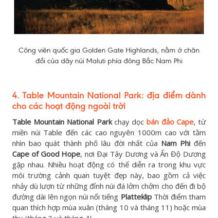
Công viên quốc gia Golden Gate Highlands, nằm ở chân
đồi của dãy núi Maluti phía đông Bắc Nam Phi
4. Table Mountain National Park: địa điểm dành
cho các hoạt động ngoài trời
Table Mountain National Park
chạy dọc
bán đảo Cape
, từ
miền núi Table đến các cao nguyên 1000m cao với tầm
nhìn bao quát thành phố lâu đời nhất của
Nam Phi
đến
Cape of Good Hope
, nơi Đại Tây Dương và Ấn Độ Dương
gặp nhau. Nhiều hoạt động có thể diễn ra trong khu vực
môi trường cảnh quan tuyệt đẹp này, bao gồm cả việc
nhảy dù lượn từ những đỉnh núi đá lởm chởm cho đến đi bộ
đường dài lên ngọn núi nổi tiếng
Platteklip
Thời điểm tham
quan thích hợp mùa xuân (tháng 10 và tháng 11) hoặc mùa