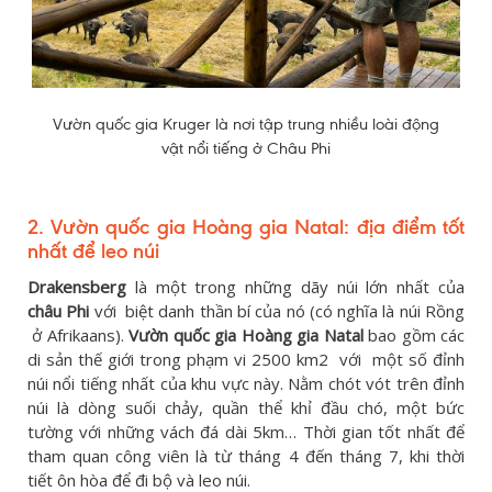
Vườn quốc gia Kruger là nơi tập trung nhiều loài động
vật nổi tiếng ở Châu Phi
2. Vườn quốc gia Hoàng gia Natal: địa điểm tốt
nhất để leo núi
Drakensberg
là một trong những dãy núi lớn nhất của
châu Phi
với biệt danh thần bí của nó (có nghĩa là núi Rồng
ở Afrikaans).
Vườn quốc gia Hoàng gia Natal
bao gồm các
di sản thế giới trong phạm vi 2500 km2 với một số đỉnh
núi nổi tiếng nhất của khu vực này. Nằm chót vót trên đỉnh
núi là dòng suối chảy, quần thể khỉ đầu chó, một bức
tường với những vách đá dài 5km… Thời gian tốt nhất để
tham quan công viên là từ tháng 4 đến tháng 7, khi thời
tiết ôn hòa để đi bộ và leo núi.