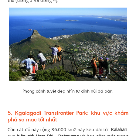
thu (tháng 3 và tháng 4).
Phong cảnh tuyệt đẹp nhìn từ đỉnh núi đá bàn.
5. Kgalagadi Transfrontier Park: khu vực khám
phá sa mạc tốt nhất
Cồn cát đỏ này rộng 36.000 km2 này kéo dài từ
Kalahari
qua
biên giới Nam Phi - Botswana
và bao gồm một trong