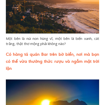
Một bên là núi non hùng vĩ, một bên là biển xanh, cát
trắng, thật thơ mộng phải không nào?
Có hàng tá quán Bar trên bờ biển, nơi mà bạn
có thể vừa thưởng thức rượu và ngắm mặt trời
lặn