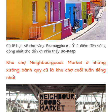
Có lẽ bạn sẽ cho rằng
Riomaggiore - Ý
là điểm đến sống
động nhất cho đến khi nhìn thấy
Bo-Kaap
.
Khu chợ Neighbourgoods Market ở những
xưởng bánh quy cũ là khu chợ cuối tuần tiếng
nhất