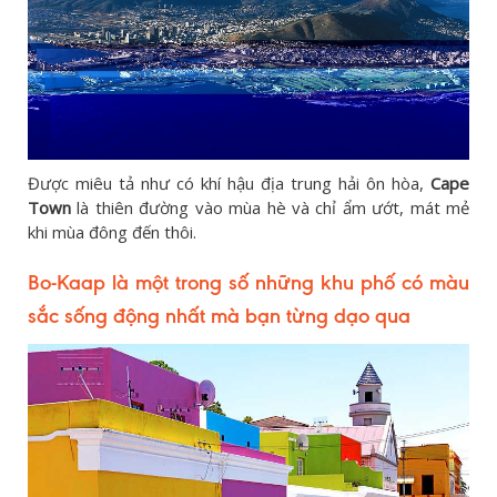
Được miêu tả như có khí hậu địa trung hải ôn hòa,
Cape
Town
là thiên đường vào mùa hè và chỉ ẩm ướt, mát mẻ
khi mùa đông đến thôi.
Bo-Kaap là một trong số những khu phố có màu
sắc sống động nhất mà bạn từng
dạo qua