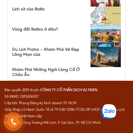
Lịch sử của Baltic
Vùng đất Baltics ở đâu?
Du Lịch Praha – Khám Phá Vẻ Đẹp
Lãng Mạn của
Khám Phá Những Ngôi Làng Cổ Ở
Châu Âu
CÔNG TY CỔ PHẦN DỊCH VỤ FIDEN
Bản quyền 2015 thuộc
Số ĐKKD: 0312606357
Cấp bởi: Phòng Đăng ký Kinh doanh TP. HCM
Giấy Phép Lữ Hành Quốc Tế số 79-538/2018/TCDL-GP LHQT do Cục Du Lịch
Quốc Gia Việt Nam cấp
Địa chỉ: 1A Công Trường Mê Linh, P. Sài Gòn, TP. Hồ Chí Minh