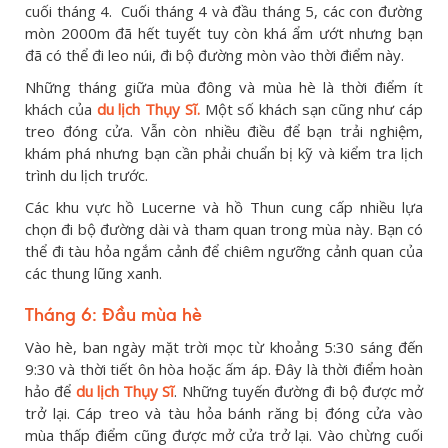
cuối tháng 4. Cuối tháng 4 và đầu tháng 5, các con đường
mòn 2000m đã hết tuyết tuy còn khá ẩm ướt nhưng bạn
đã có thể đi leo núi, đi bộ đường mòn vào thời điểm này.
Những tháng giữa mùa đông và mùa hè là thời điểm ít
khách của
du lịch Thụy Sĩ.
Một số khách sạn cũng như cáp
treo đóng cửa. Vẫn còn nhiều điều để bạn trải nghiệm,
khám phá nhưng bạn cần phải chuẩn bị kỹ và kiểm tra lịch
trình du lịch trước.
Các khu vực hồ Lucerne và hồ Thun cung cấp nhiều lựa
chọn đi bộ đường dài và tham quan trong mùa này. Bạn có
thể đi tàu hỏa ngắm cảnh để chiêm ngưỡng cảnh quan của
các thung lũng xanh.
Tháng 6: Đầu mùa hè
Vào hè, ban ngày mặt trời mọc từ khoảng 5:30 sáng đến
9:30 và thời tiết ôn hòa hoặc ấm áp. Đây là thời điểm hoàn
hảo để
du lịch Thụy Sĩ
. Những tuyến đường đi bộ được mở
trở lại. Cáp treo và tàu hỏa bánh răng bị đóng cửa vào
mùa thấp điểm cũng được mở cửa trở lại. Vào chừng cuối