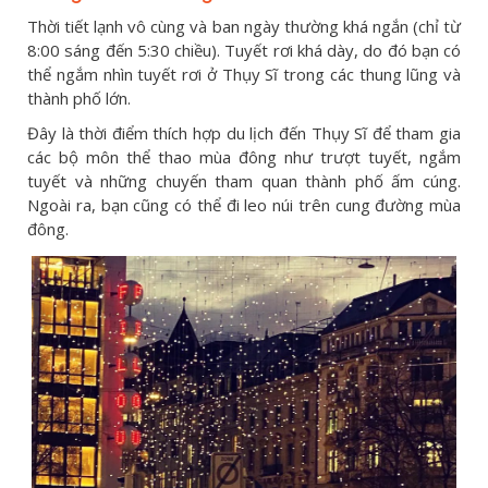
Thời tiết lạnh vô cùng và ban ngày thường khá ngắn (chỉ từ
8:00 sáng đến 5:30 chiều). Tuyết rơi khá dày, do đó bạn có
thể ngắm nhìn tuyết rơi ở Thụy Sĩ trong các thung lũng và
thành phố lớn.
Đây là thời điểm thích hợp du lịch đến Thụy Sĩ để tham gia
các bộ môn thể thao mùa đông như trượt tuyết, ngắm
tuyết và những chuyến tham quan thành phố ấm cúng.
Ngoài ra, bạn cũng có thể đi leo núi trên cung đường mùa
đông.