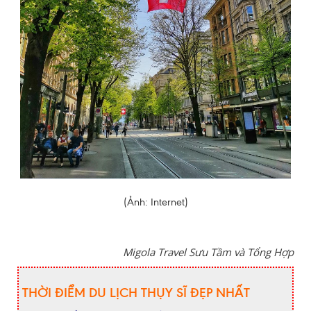
(Ảnh: Internet)
Migola Travel Sưu Tầm và Tổng Hợp
THỜI ĐIỂM DU LỊCH THỤY SĨ ĐẸP NHẤT