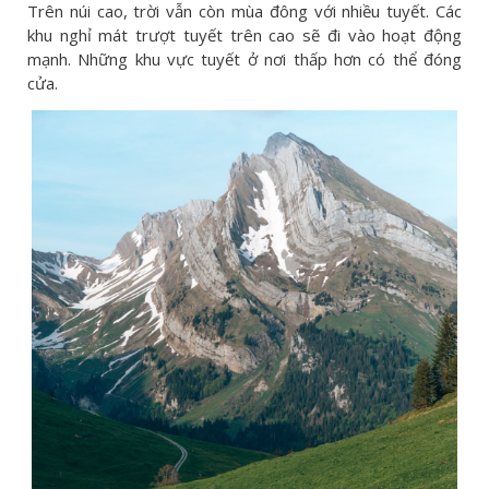
Trên núi cao, trời vẫn còn mùa đông với nhiều tuyết. Các
khu nghỉ mát trượt tuyết trên cao sẽ đi vào hoạt động
mạnh. Những khu vực tuyết ở nơi thấp hơn có thể đóng
cửa.