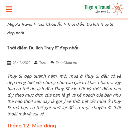
Migola Travel
>
Tour Châu Âu
>
Thời điểm Du lịch Thụy Sĩ
đẹp nhất
Thời điểm Du lịch Thụy Sĩ đẹp nhất
23/12/2022
Tom
Tour Châu Âu
Thụy Sĩ đẹp quanh năm, mỗi mùa ở Thụy Sĩ đều có vẻ
đẹp riêng biệt với những nhu cầu giải trí khác nhau, vì vậy
bạn có thể du lịch đến Thụy Sĩ vào bất kỳ thời điểm nào
tùy theo mục đích của bạn là gì và kế hoạch của bạn như
thế nào thôi! Sau đây là gợi ý về thời tiết các mùa ở Thụy
Sĩ mà bạn có thể ghi nhớ lại để có một chuyến đi thật
thoải mái và vui vẻ.
Tháng 1-2: Mùa đông