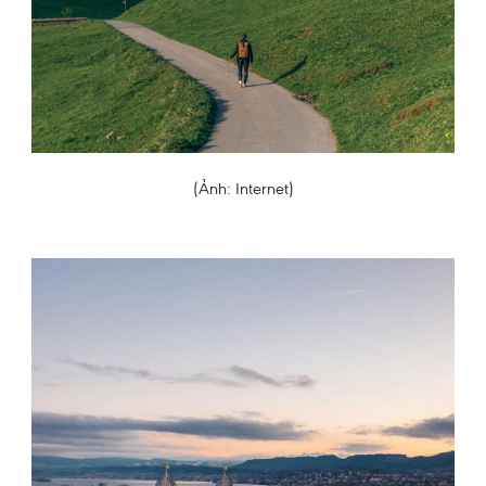
(Ảnh: Internet)