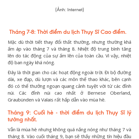
(Ảnh: Internet)
Tháng 7-8: Thời điểm du lịch Thụy Sĩ Cao điểm.
Mặc dù thời tiết thay đổi thất thường, nhưng thường khá
ấm áp vào tháng 7 và tháng 8. Nhiệt độ trung bình tăng
lên do tác động của sự ấm lên của toàn cầu. Vì vậy, nhiệt
độ ban ngày khá nóng.
Đây là thời gian cho các hoạt động ngoài trời. Đi bộ đường
dài, xe đạp, dù lượn và các môn thể thao khác, bên cạnh
đó có thể thưởng ngoạn quang cảnh tuyệt vời từ các đỉnh
núi. Các đỉnh núi cao nhất ở Bernese Oberland,
Graubünden và Valais rất hấp dẫn vào mùa hè.
Tháng 9: Cuối hè - thời điểm du lịch Thụy Sĩ lý
tưởng nhất.
Vẫn là mùa hè nhưng không quá nắng nóng như tháng 7 và
tháng 8. Vào cuối tháng 9, bạn sẽ thấy những tín hiệu đầu