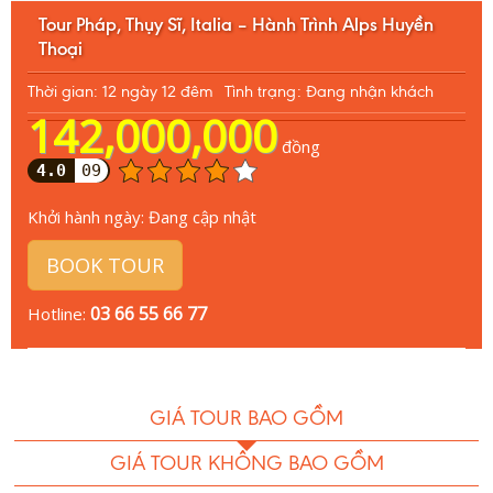
Tour Pháp, Thụy Sĩ, Italia – Hành Trình Alps Huyền
Thoại
Thời gian: 12 ngày 12 đêm
Tình trạng: Đang nhận khách
142,000,000
đồng
4.0
09
Khởi hành ngày:
Đang cập nhật
BOOK TOUR
03 66 55 66 77
Hotline:
GIÁ TOUR BAO GỒM
GIÁ TOUR KHÔNG BAO GỒM