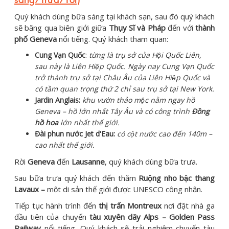
Quý khách dùng bữa sáng tại khách sạn, sau đó quý khách
sẽ băng qua biên giới giữa
Thụy Sĩ và Pháp
đến với
thành
phố Geneva
nổi tiếng. Quý khách tham quan:
Cung Vạn Quốc
:
từng là trụ sở của Hội Quốc Liên,
sau này là Liên Hiệp Quốc. Ngày nay Cung Vạn Quốc
trở thành trụ sở tại Châu Âu của Liên Hiệp Quốc và
có tầm quan trọng thứ 2 chỉ sau trụ sở tại New York.
Jardin Anglais:
khu vườn thảo mộc nằm ngay hồ
Geneva – hồ lớn nhất Tây Âu và có công trình
Đồng
hồ hoa
lớn nhất thế giới.
Đài phun nước Jet d'Eau:
có cột nước cao đến 140m –
cao nhất thế giới.
Rời
Geneva
đến
Lausanne
, quý khách dùng bữa trưa.
Sau bữa trưa quý khách đến thăm
Ruộng nho bậc thang
Lavaux –
một di sản thế giới được UNESCO công nhận.
Tiếp tục hành trình đến
thị trấn Montreux
nơi đặt nhà ga
đầu tiên của chuyến
tàu xuyên dãy Alps – Golden Pass
Railway
nổi tiếng. Quý khách sẽ trải nghiệm chuyến tàu