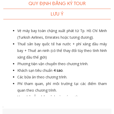
QUY ĐỊNH ĐĂNG KÝ TOUR
LƯU Ý
Vé máy bay toàn chặng xuất phát từ Tp. Hồ Chí Minh
(Turkish Airlines, Emirates hoặc tương đương).
Thuế sân bay quốc tế hai nước + phí xăng dầu máy
bay + Thuế an ninh (có thể thay đổi tùy theo tình hình
xăng dầu thế giới)
Phương tiện vận chuyển theo chương trình.
Khách sạn tiêu chuẩn
4 sao
.
Các bữa ăn theo chương trình.
Phí tham quan, phí môi trường tại các điểm tham
quan theo chương trình.
Visa châu Âu nhập cảnh vào các nước.
Trưởng đoàn tiếng Việt theo đoàn suốt hành trình.
.
Tiền bồi dưỡng cho HDV & tài xế.