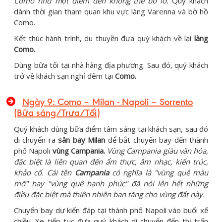
Como như một điểm đến không thể bỏ lỡ.
Quý khách
dành thời gian tham quan khu vực làng Varenna và bờ hồ
Como.
Kết thúc hành trình, du thuyền đưa quý khách về lại
làng
Como.
Dùng bữa tối tại nhà hàng địa phương. Sau đó, quý khách
trở về khách sạn nghỉ đêm tại
Como.
Ngày 9: Como – Milan - Napoli – Sorrento
(Bữa sáng/Trưa/Tối)
Quý khách dùng bữa điểm tâm sáng tại khách sạn, sau đó
di chuyển ra
sân bay Milan
để bắt chuyến bay đến thành
phố Napoli
vùng Campania.
Vùng Campania giàu văn hóa,
đặc biệt là liên quan đến ẩm thực, âm nhạc, kiến
trúc,
khảo cổ. Cái tên
Campania
có nghĩa là "vùng quê màu
mỡ" hay "vùng quê hạnh phúc" đã nói lên hết những
điều đặc biệt mà thiên nhiên ban tặng cho vùng đất này.
Chuyến bay dự kiến đáp tại thành phố Napoli vào buổi xế
chiều. Xe tiếp tục đưa quý khách di chuyển đến thị trấn