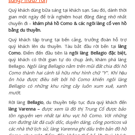
sáng/Trưa/Tối)
Quý khách dùng bữa sáng tại khách sạn. Sau đó, dành thời
gian một ngày để trải nghiệm hoạt động đáng nhớ nhất
chuyến đi –
khám phá hồ Como & các ngôi làng cổ ven hồ
bằng du thuyền.
Quý khách tập trung tại bến cảng, trưởng đoàn hỗ trợ
quý khách lên du thuyền. Tàu bắt đầu rời bến tại
làng
Como.
Điểm đến đầu tiên là
ngôi làng Bellagio đặc biệt,
quý khách có thời gian tự do chụp ảnh, khám phá làng
Bellagio.
Ngôi làng Bellagio nằm trên mũi đất chia đôi hồ
Como thành hai cánh tả hữu như hình chữ "Y". Khí hậu
ôn hòa được điều tiết bởi hồ Como khiến ngôi làng
Bellagio có những khu rừng cây luôn xum xuê, xanh
mướt.
Rời làng
Bellagio
, du thuyền tiếp tục đưa quý khách đến
làng Varenna –
được xem là đô thị Trung Cổ được bảo
tồn nguyên vẹn nhất tại khu vực hồ Como. Với những
con đường lát đá cuội dốc, duyên dáng, cổng porticos và
các nhà thờ lịch sử, làng Varenna ghi dấu trên bản đồ hồ