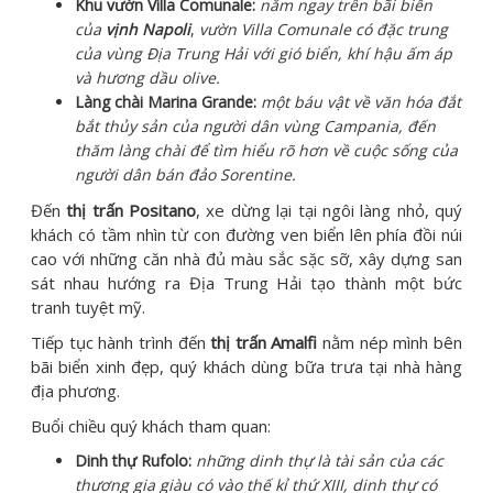
Khu
vườn Villa Comunale:
nằm ngay trên bãi biển
của
vịnh Napoli
,
vườn Villa Comunale có đặc trung
của vùng Địa Trung Hải với gió biển, khí hậu ấm áp
và hương dầu olive.
Làng chài Marina Grande:
một báu vật về văn hóa đắt
bắt thủy sản của người dân vùng Campania, đến
thăm làng chài để tìm hiểu rõ hơn về cuộc sống của
người dân bán đảo Sorentine.
Đến
thị trấn Positano
, xe dừng lại tại ngôi làng nhỏ, quý
khách có tầm nhìn từ con đường ven biển lên phía đồi núi
cao với những căn nhà đủ màu sắc sặc sỡ, xây dựng san
sát nhau hướng ra Địa Trung Hải tạo thành một bức
tranh tuyệt mỹ.
Tiếp tục hành trình đến
thị trấn Amalfi
nằm nép mình bên
bãi biển xinh đẹp, quý khách dùng bữa trưa tại nhà hàng
địa phương.
Buổi chiều quý khách tham quan:
Dinh thự Rufolo:
những dinh thự là tài sản của các
thương gia giàu có vào thế kỉ thứ XIII, dinh thự có