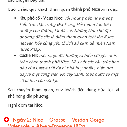
sau chuyến bay dài.
Buổi chiều, quý khách tham quan
thành phố Nice
xinh đẹp:
Khu phố cổ - Vieux Nice:
với những nếp nhà mang
kiến trúc đặc trưng Địa Trung Hải nép mình bên
những con đường lát đá sỏi. Những khu chợ địa
phương đặc sắc là điểm tham quan toát lên được
nét văn hóa cùng yếu tố lịch sử đậm đà miền Nam
nước Pháp.
Castle Hill:
một ngọn đồi hướng ra biển với góc nhìn
toàn cảnh thành phố Nice. Hầu hết các cấu trúc ban
đầu của Castle Hill đã bị phá huỷ nhiều, hiện nơi
đây là một công viên với cây xanh, thác nước và một
số di tích còn sót lại.
Sau chuyến tham quan, quý khách đến dùng bữa tối tại
nhà hàng địa phương.
Nghỉ đêm tại
Nice.
Ngày 2:
Nice – Grasse – Verdon Gorge –
Valensole – Aix-en-Provence
(Bữa