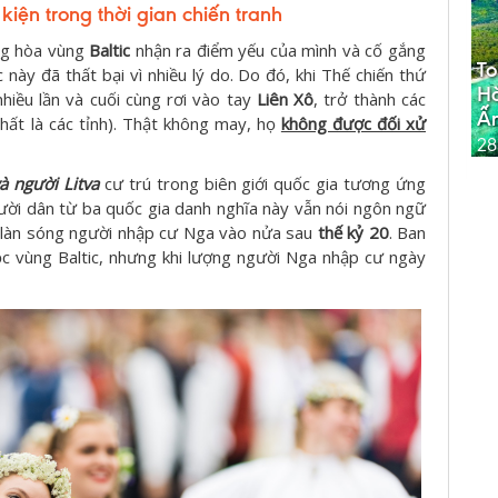
kiện trong thời gian chiến tranh
ộng hòa vùng
Baltic
nhận ra điểm yếu của mình và cố gắng
To
 này đã thất bại vì nhiều lý do. Do đó, khi Thế chiến thứ
Hà
nhiều lần và cuối cùng rơi vào tay
Liên Xô
, trở thành các
Ấ
hất là các tỉnh). Thật không may, họ
không được đối xử
28
à người Litva
cư trú trong biên giới quốc gia tương ứng
gười dân từ ba quốc gia danh nghĩa này vẫn nói ngôn ngữ
 làn sóng người nhập cư Nga vào nửa sau
thế kỷ 20
. Ban
c vùng Baltic, nhưng khi lượng người Nga nhập cư ngày