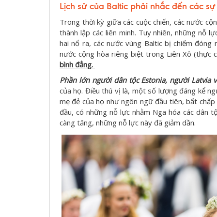
Lịch sử của Baltic phải nhắc đến các sự 
Trong thời kỳ giữa các cuộc chiến, các nước c
thành lập các liên minh. Tuy nhiên, những nỗ lực
hai nổ ra, các nước vùng Baltic bị chiếm đóng 
nước cộng hòa riêng biệt trong Liên Xô (thực c
bình đẳng.
Phần lớn người dân tộc Estonia, người Latvia v
của họ. Điều thú vị là, một số lượng đáng kể n
mẹ đẻ của họ như ngôn ngữ đầu tiên, bất chấp
đầu, có những nỗ lực nhằm Nga hóa các dân tộ
càng tăng, những nỗ lực này đã giảm dần.