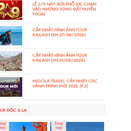
LỄ 2/9 NÀY: RỜI PHỐ XÁ, CHẠM
VÀO NHỮNG VÙNG ĐẤT HUYỀN
THOẠI
CẬP NHẬT HÌNH ẢNH TOUR
KAILASH (KH 27/06/2026)
CẬP NHẬT HÌNH ẢNH TOUR
KAILASH (KH 21/06/2026)
MIGOLA TRAVEL CẬP NHẬT CÁC
HÀNH TRÌNH MỚI 2026 (P.2)
UR ĐỘC & LẠ
ang
Đang
hận
nhận