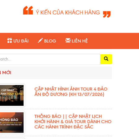
ƯU ĐÃI
BLOG
LIÊN HỆ
ch for:
N MỚI
CẬP NHẬT HÌNH ẢNH TOUR 4 ĐẢO
ẤN ĐỘ DƯƠNG (KH 13/07/2026)
THÔNG BÁO || CẬP NHẬT LỊCH
KHỞI HÀNH & GIÁ TOUR DÀNH CHO
CÁC HÀNH TRÌNH ĐẶC SẮC