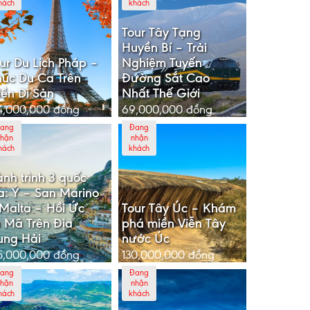
hách
khách
Tour Tây Tạng
Huyền Bí – Trải
ur Du Lịch Pháp –
Nghiệm Tuyến
úc Du Ca Trên
Đường Sắt Cao
ền Di Sản
Nhất Thế Giới
4,000,000
đồng
69,000,000
đồng
ang
Đang
hận
nhận
hách
khách
nh trình 3 quốc
a: Ý – San Marino
Malta – Hồi Ức
Tour Tây Úc – Khám
 Mã Trên Địa
phá miền Viễn Tây
ung Hải
nước Úc
5,000,000
đồng
130,000,000
đồng
ang
Đang
hận
nhận
hách
khách