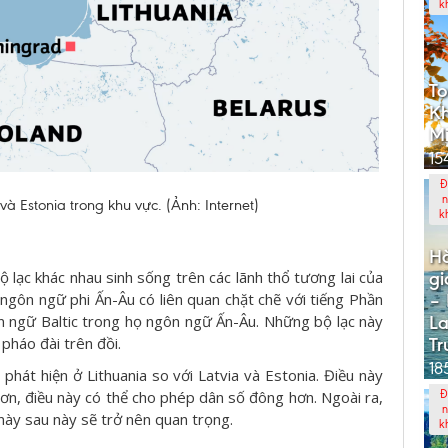
k
To
Kh
Mi
15
Đ
n
 và Estonia trong khu vực. (Ảnh: Internet)
k
Hà
bộ lạc khác nhau sinh sống trên các lãnh thổ tương lai của
gi
 ngôn ngữ phi Ấn-Âu có liên quan chặt chẽ với tiếng Phần
– 
gôn ngữ Baltic trong họ ngôn ngữ Ấn-Âu. Những bộ lạc này
La
pháo đài trên đồi.
Tr
18
phát hiện ở Lithuania so với Latvia và Estonia. Điều này
hơn, điều này có thể cho phép dân số đông hơn. Ngoài ra,
Đ
n
u này sau này sẽ trở nên quan trọng.
k