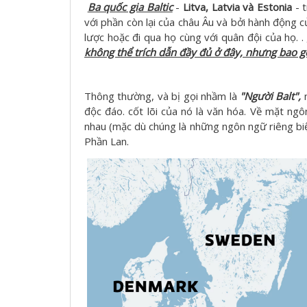
Ba quốc gia Baltic
-
Litva, Latvia và Estonia
- t
với phần còn lại của châu Âu và bởi hành động 
lược hoặc đi qua họ cùng với quân đội của họ. .
không thể trích dẫn đầy đủ ở đây, nhưng bao g
Thông thường, và bị gọi nhầm là
"Người Balt",
m
độc đáo. cốt lõi của nó là văn hóa. Về mặt ngôn
nhau (mặc dù chúng là những ngôn ngữ riêng biệt)
Phần Lan.