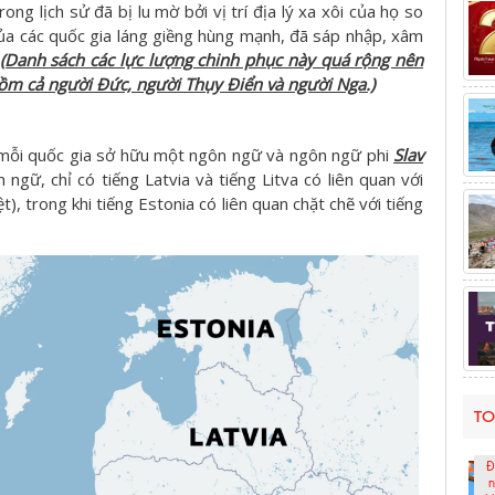
rong lịch sử đã bị lu mờ bởi vị trí địa lý xa xôi của họ so
của các quốc gia láng giềng hùng mạnh, đã sáp nhập, xâm
(Danh sách các lực lượng chinh phục này quá rộng nên
ồm cả người Đức, người Thụy Điển và người Nga.)
ỗi quốc gia sở hữu một ngôn ngữ và ngôn ngữ phi
Slav
 ngữ, chỉ có tiếng Latvia và tiếng Litva có liên quan với
, trong khi tiếng Estonia có liên quan chặt chẽ với tiếng
TO
Đ
n