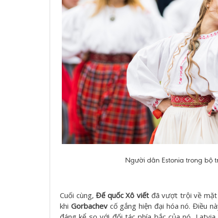
Người dân Estonia trong bộ tr
Cuối cùng,
Đế quốc Xô viết
đã vượt trội về mặt
khi
Gorbachev
cố gắng hiện đại hóa nó. Điều nà
đáng kể so với đối tác phía bắc của nó, Latvi