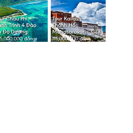
ur Châu Phi –
Tour Kailash –
nh Trình 4 Đảo
Thánh Hồ
n Độ Dương
Manasarovar – CT3
5,000,000
đồng
115,000,000
đồng