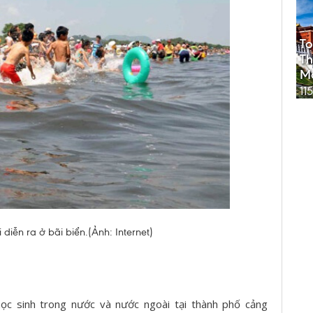
To
T
M
11
 diễn ra ở bãi biển.(Ảnh: Internet)
ọc sinh trong nước và nước ngoài tại thành phố cảng