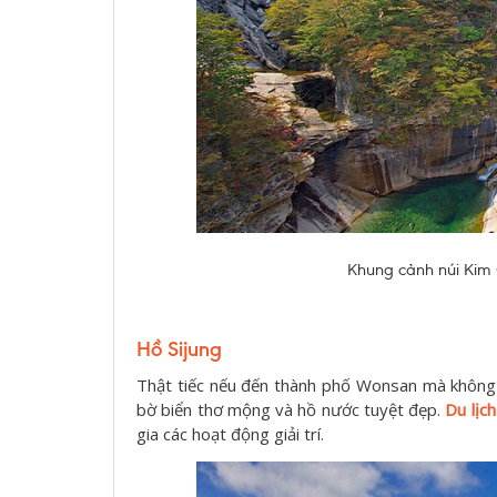
Khung cảnh núi Kim 
Hồ Sijung
Thật tiếc nếu đến thành phố Wonsan mà không 
bờ biển thơ mộng và hồ nước tuyệt đẹp.
Du lịch
gia các hoạt động giải trí.