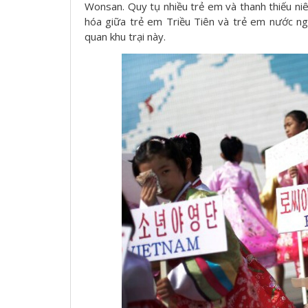
Wonsan. Quy tụ nhiều trẻ em và thanh thiếu ni
hóa giữa trẻ em Triều Tiên và trẻ em nước ng
quan khu trại này.