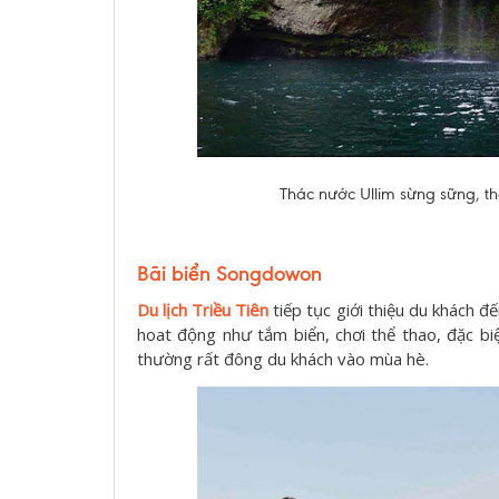
Thác nước Ullim sừng sững, th
Bãi biển Songdowon
Du lịch Triều Tiên
tiếp tục giới thiệu du khách đ
hoat động như tắm biển, chơi thể thao, đặc bi
thường rất đông du khách vào mùa hè.