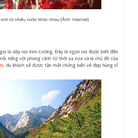
sinh từ nhiều nước khác nhau.(Ảnh: Internet)
ọi là dãy núi Kim Cương. Đây là ngọn núi được biết đến
nổi tiếng với phong cảnh từ thời xa xưa và là chủ đề của
ên
, du khách sẽ được tận mắt chứng kiến vẻ đẹp hùng vĩ