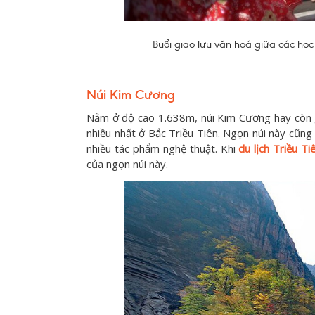
Buổi giao lưu văn hoá giữa các học 
Núi Kim Cương
Nằm ở độ cao 1.638m, núi Kim Cương hay còn g
nhiều nhất ở Bắc Triều Tiên. Ngọn núi này cũng 
nhiều tác phẩm nghệ thuật. Khi
du lịch Triều Ti
của ngọn núi này.