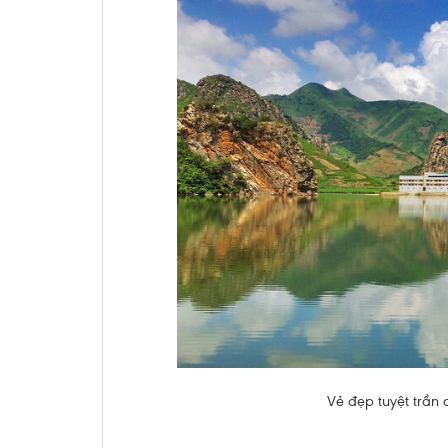
Vẻ đẹp tuyệt trần 