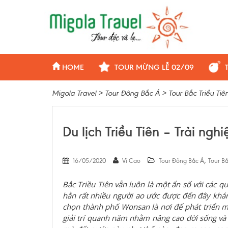
HOME
TOUR MỪNG LỄ 02/09
Migola Travel
>
Tour Đông Bắc Á
>
Tour Bắc Triều Tiê
Du lịch Triều Tiên – Trải n
,
16/05/2020
Vĩ Cao
Tour Đông Bắc Á
Tour Bắ
Bắc Triều Tiên vẫn luôn là một ẩn số với các qu
hẳn rất nhiều người ao ước được đến đây khám
chọn thành phố Wonsan là nơi để phát triển mô
giải trí quanh năm nhằm nâng cao đời sống và