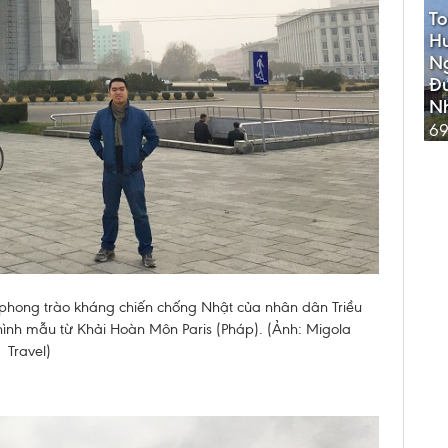
To
Hu
N
Đ
Nh
69
phong trào kháng chiến chống Nhật của nhân dân Triều
 hình mẫu từ Khải Hoàn Môn Paris (Pháp). (Ảnh: Migola
Travel)