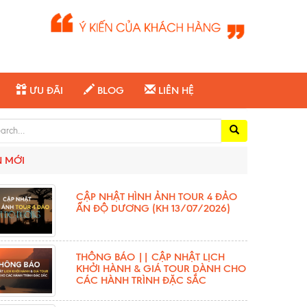
ƯU ĐÃI
BLOG
LIÊN HỆ
ch for:
N MỚI
CẬP NHẬT HÌNH ẢNH TOUR 4 ĐẢO
ẤN ĐỘ DƯƠNG (KH 13/07/2026)
THÔNG BÁO || CẬP NHẬT LỊCH
KHỞI HÀNH & GIÁ TOUR DÀNH CHO
CÁC HÀNH TRÌNH ĐẶC SẮC