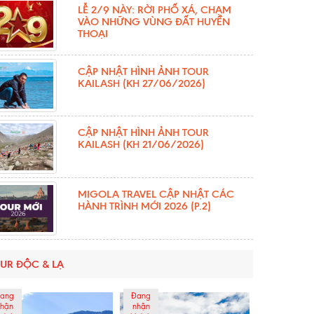
LỄ 2/9 NÀY: RỜI PHỐ XÁ, CHẠM
VÀO NHỮNG VÙNG ĐẤT HUYỀN
THOẠI
CẬP NHẬT HÌNH ẢNH TOUR
KAILASH (KH 27/06/2026)
CẬP NHẬT HÌNH ẢNH TOUR
KAILASH (KH 21/06/2026)
MIGOLA TRAVEL CẬP NHẬT CÁC
HÀNH TRÌNH MỚI 2026 (P.2)
UR ĐỘC & LẠ
ang
Đang
hận
nhận