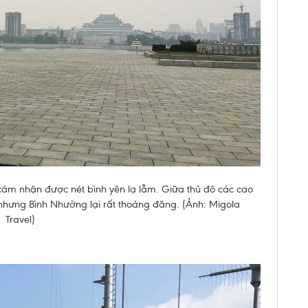
cảm nhận được nét bình yên lạ lẫm. Giữa thủ đô các cao
hưng Bình Nhưỡng lại rất thoáng đãng. (Ảnh: Migola
Travel)