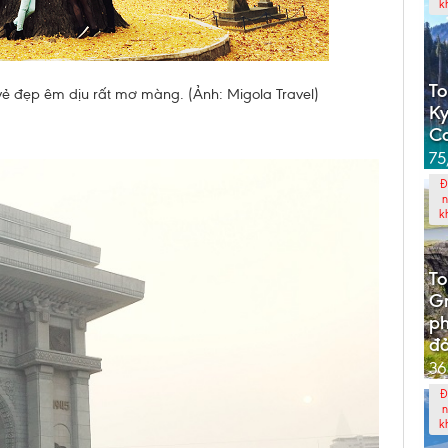
k
To
 vẻ đẹp êm dịu rất mơ màng. (Ảnh: Migola Travel)
Ky
C
75
Đ
n
k
To
G
p
đả
36
Đ
n
k