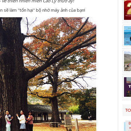
 - về thiên nhiên miền Cao Ly thưở ấy!
n sẽ làm "tổn hại" bộ nhớ máy ảnh của bạn!
TO
Đ
n