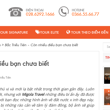
TOUR SIGNATURE
TOUR ELITE
TOUR THEO ĐIỂM ĐẾN
n
>
Bắc Triều Tiên – Còn nhiều điều bạn chưa biết
Sear
TI
điều bạn chưa biết
riều Tiên
ú vị và mới lạ bật nhất trong thời gian gân đây. Luôn
ới, nhưng với
Migola Travel
những điều bí ẩn ấy đã được
ẽ với bạn đọc những hình ảnh về đất nước x inh đẹp này.
 bị những rào cản về tâm lý đám đông, bộ ảnh sẽ giúp