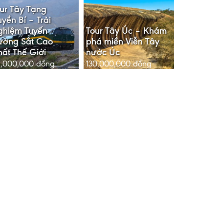
ur Tây Tạng
yền Bí – Trải
ghiệm Tuyến
Tour Tây Úc – Khám
ường Sắt Cao
phá miền Viễn Tây
ất Thế Giới
nước Úc
,000,000
đồng
130,000,000
đồng