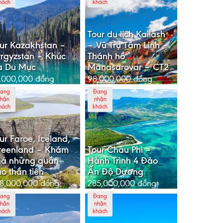
hách
khách
Tour du lịch Kailash
ur Kazakhstan –
– Vũ Trụ Tâm Linh –
rgyzstan – Khúc
Thánh hồ
a Du Mục
Manasarovar – CT2
,000,000
đồng
98,000,000
đồng
ang
Đang
hận
nhận
hách
khách
ur Faroe, Iceland,
reenland – Khám
Tour Châu Phi –
há những quần
Hành Trình 4 Đảo
o thần tiên
Ấn Độ Dương
8,000,000
đồng
285,000,000
đồng
ang
Đang
hận
nhận
hách
khách