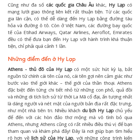
Cũng như đa số
các quốc gia Châu Âu
khác,
Hy Lạp
có
mạng lưới giao thông liên kết rất thuận tiện. Từ các quốc
gia lân cận, có thể dễ dàng đến Hy Lạp bằng đường tàu
hỏa và đường ô tô. Còn ở Việt Nam, các đường bay quốc
tế của Etihad Airways, Qatar Airlines, Aeroflot, Emirates
đều có thể đưa bạn đến Hy Lạp với hành trình khá thuận
tiện, chỉ phải quá cảnh 1 lần.
Những điểm đến ở Hy Lạp
Athens - thủ đô của Hy Lạp
có một sức hút kỳ lạ, bắt
nguồn từ chính cái tên của nó, cái tên gợi nên cảm giác như
bước vào thế giới khác – thế giới của thần thoại. Athens
đặc biệt đến từng chi tiết nhỏ từ những con phố, quả đồi
và những di tích lịch sử từ thời La Mã cổ đại, ấn tượng nhất
là dáng người và nét mặt của người bản địa rất đặc trưng,
như một nhà tiên tri. Nhiều khách
du lịch Hy Lạp
chủ yếu
để đến với các hòn đảo thơ mộng mà vô tình bỏ qua
Athens, nhưng Athens cũng có rất nhiều điều thú vị để bạn
tham quan và khám phá đấy! Đây là nơi giúp bạn tìm hiểu
rõ hơn về
lịch sử của Hy Lạp
, với những công trình kiến