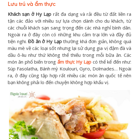
Lưu trú và ẩm thực
Khách sạn ở Hy Lạp
rất đa dạng và rải đều từ đất liền ra
tận các đảo với nhiều sự lựa chọn dành cho du khách, từ
các chuỗi khách sạn sang trọng đến các nhà nghỉ bình dân.
Ngoài ra ở đây còn có những khu cắm trại lớn và đầy đủ
tiện nghi.
Đồ ăn ở Hy Lạp
thường khá đơn giản, không quá
màu mè về các loại sốt nhưng lại sử dụng gia vị đậm đà và
dầu ô-liu như thứ không thể thiếu trong mỗi bữa ăn. Các
món ăn phổ biến trong
ẩm thực Hy Lạp
có thể kể đến như:
Súp Fasolatha, Bánh mỳ Koulouri, Gyro, Dolmades… Ngoài
ra, ở đây cũng tập hợp rất nhiều các món ăn quốc tế nên
bạn không phải lo đến chuyện không hợp khẩu vị.