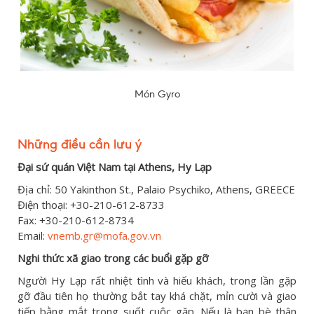
Món Gyro
Những điều cần lưu ý
Đại sứ quán Việt Nam tại Athens, Hy Lạp
Địa chỉ: 50 Yakinthon St., Palaio Psychiko, Athens, GREECE
Điện thoại: +30-210-612-8733
Fax: +30-210-612-8734
Email:
vnemb.gr@mofa.gov.vn
Nghi thức xã giao trong các buổi gặp gỡ
Người Hy Lạp rất nhiệt tình và hiếu khách, trong lần gặp
gỡ đầu tiên họ thường bắt tay khá chặt, mỉn cười và giao
tiếp bằng mắt trong suốt cuộc gặp. Nếu là bạn bè thân