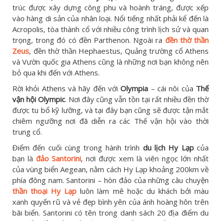
trúc được xây dựng công phu và hoành tráng, được xếp
vào hàng di sản của nhân loại. Nổi tiếng nhất phải kể đến là
Acropolis, tòa thành cổ với nhiều công trình lịch sử và quan
trọng, trong đó có đền Parthenon. Ngoài ra
đền thờ thần
Zeus
, đền thờ thần Hephaestus, Quảng trường cổ Athens
và Vườn quốc gia Athens cũng là những nơi bạn không nên
bỏ qua khi đến với Athens.
Rời khỏi Athens và hãy đến với
Olympia
– cái nôi của
Thế
vận hội Olympic
. Nơi đây cũng vẫn tồn tại rất nhiều đền thờ
được tu bổ kỹ lưỡng, và tại đây bạn cũng sẽ được tận mắt
chiêm ngưỡng nơi đã diễn ra các Thế vận hội vào thời
trung cổ.
Điểm đến cuối cùng trong hành trình
du lịch Hy Lạp
của
bạn là
đảo Santorini
, nơi được xem là viên ngọc lớn nhất
của vùng biển Aegean, nằm cách Hy Lạp khoảng 200km về
phía đông nam. Santorini – hòn đảo của những câu chuyện
thần thoại Hy Lạp
luôn làm mê hoặc du khách bởi màu
xanh quyến rũ và vẻ đẹp bình yên của ánh hoàng hôn trên
bãi biển. Santorini có tên trong danh sách 20 địa điểm du