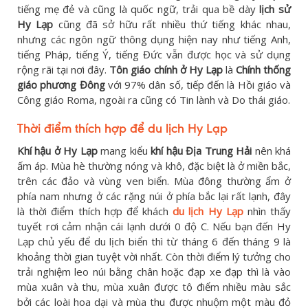
tiếng mẹ đẻ và cũng là quốc ngữ, trải qua bề dày
lịch sử
Hy Lạp
cũng đã sở hữu rất nhiều thứ tiếng khác nhau,
nhưng các ngôn ngữ thông dụng hiện nay như tiếng Anh,
tiếng Pháp, tiếng Ý, tiếng Đức vẫn được học và sử dụng
rộng rãi tại nơi đây.
Tôn giáo chính ở Hy Lạp
là
Chính thống
giáo phương Đông
với 97% dân số, tiếp đến là Hồi giáo và
Công giáo Roma, ngoài ra cũng có Tin lành và Do thái giáo.
Thời điểm thích hợp để du lịch Hy Lạp
Khí hậu ở Hy Lạp
mang kiểu
khí hậu Địa Trung Hải
nên khá
ấm áp. Mùa hè thường nóng và khô, đặc biệt là ở miền bắc,
trên các đảo và vùng ven biển. Mùa đông thường ẩm ở
phía nam nhưng ở các rặng núi ở phía bắc lại rất lạnh, đây
là thời điểm thích hợp để khách
du lịch Hy Lạp
nhìn thấy
tuyết rơi cảm nhận cái lạnh dưới 0 độ C. Nếu bạn đến Hy
Lạp chủ yếu để du lịch biển thì từ tháng 6 đến tháng 9 là
khoảng thời gian tuyệt vời nhất. Còn thời điểm lý tưởng cho
trải nghiệm leo núi bằng chân hoặc đạp xe đạp thì là vào
mùa xuân và thu, mùa xuân được tô điểm nhiều màu sắc
bởi các loài hoa dại và mùa thu được nhuộm một màu đỏ