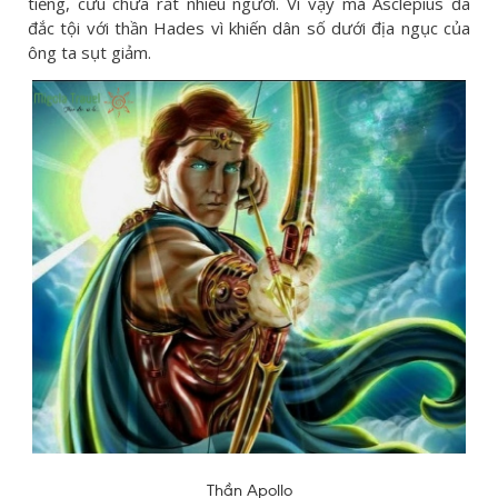
tiếng, cứu chữa rất nhiều người. Vì vậy mà Asclepius đã
đắc tội với thần Hades vì khiến dân số dưới địa ngục của
ông ta sụt giảm.
Thần Apollo