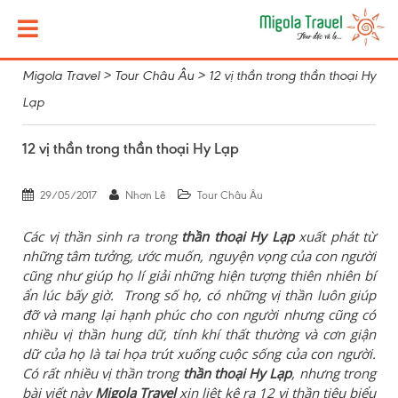
Migola Travel
>
Tour Châu Âu
>
12 vị thần trong thần thoại Hy
Lạp
12 vị thần trong thần thoại Hy Lạp
29/05/2017
Nhơn Lê
Tour Châu Âu
Các vị thần sinh ra trong
thần thoại Hy Lạp
xuất phát từ
những tâm tưởng, ước muốn, nguyện vọng của con người
cũng như giúp họ lí giải những hiện tượng thiên nhiên bí
ẩn lúc bấy giờ. Trong số họ, có những vị thần luôn giúp
đỡ và mang lại hạnh phúc cho con người nhưng cũng có
nhiều vị thần hung dữ, tính khí thất thường và cơn giận
dữ của họ là tai họa trút xuống cuộc sống của con người.
Có rất nhiều vị thần trong
thần thoại Hy Lạp
, nhưng trong
bài viết này
Migola Travel
xin liệt kê ra 12 vị thần tiêu biểu