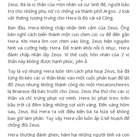
Zeus. Bà là vị thần của Hôn nhân và sự Sinh đẻ, người bảo
trợ cho những phụ nữ có chồng và thành phố Argos. 2 loài
vật thiêng tượng trưng cho Hera là Bò cái và Công.
Ban đầu, Hera không chấp nhận tình cảm của Zeus. Ông
bèn nghĩ cách biến thành một con chim cúc cu để đến gần
Hera. Khi Hera ôm con chim vào lòng, Zeus hiện nguyên
hình và cưỡng hiếp Hera. Để tránh khỏi nỗi ô nhục, Hera
đành chấp nhận lấy Zeus. Vì thế cuộc hôn nhân của 2 vị
thần này không được hạnh phúc, yên ả.
Tuy là vợ nhưng Hera luôn tìm cách phá hoại Zeus, bà đã
từng lôi kéo các vị thần khác vào một cuộc phản loạn để lật
đổ Zeus nhưng không thành công do một Hecatoncheires
là Briareus đã báo trước cho Zeus. Zeus tha thứ cho các vị
thần và chỉ trừng phạt vợ mình. Here bị phạt treo trên
bầu trời cả đêm bằng những sợi xích vàng. Đến sáng hôm
sau, Zeus thả Hera ra với điều kiện bà ta hứa sẽ không
bao giờ làm phản. Tuy vậy Hera vẫn luôn ấp ủ kế hoạch để
chống đối Zeus.
Hera thường đánh ghen, hãm hại những người tình và con