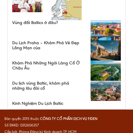
Vùng đất Baltics ở đâu?
Du Lịch Praha – Khám Phá Vẻ Đẹp
Lãng Mạn của
Khám Phá Những Ngôi Làng Cổ Ở
Châu Âu
Du lịch vùng Baltic, khám phá
những lâu đài cổ
Kinh Nghiệm Du Lịch Baltic
CÔNG TY CỔ PHẦN DỊCH VỤ FIDEN
Bản quyền 2015 thuộc
Số ĐKKD: 0312606357
Cấp bởi: Phòng Đăng ký Kinh doanh TP. HCM