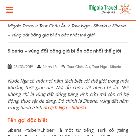
Migola Travel
>
Tour Châu Âu
>
Tour Nga - Siberia
>
Siberia
– vùng đất băng giá bí ẩn bậc nhất thế giới
Siberia – vùng đất băng giá bí ẩn bậc nhất thế giới
,
28/03/2019
Nhơn Lê
Tour Châu Âu
Tour Nga - Siberia
Nước Nga có một nơi nằm tách biệt với thế giới trong một
khoảng thời gian dài. Nơi
ẩn
chứa rất nhiều bí ẩn.
Nơi
không chỉ
là
vùng đất đóng băng vĩnh cửu mà còn có hệ
động, thực vật đa dạng. Đó chính là
Siberia
, vùng đất nằm
trong hành trình
du lịch Nga – Siberia
.
Tên gọi đặc biệt
Siberia -"Siber/Chiber" là một từ tiếng Turk cổ (tiếng