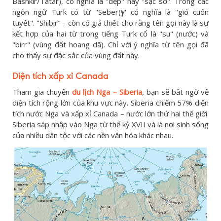
Bashkir/Tatar), có nghĩa là "đẹp" hay "sặc sỡ". Trong các
ngôn ngữ Turk có từ "Seber(ү)" có nghĩa là "gió cuốn
tuyết". "Shibir" - còn có giả thiết cho rằng tên gọi này là sự
kết hợp của hai từ trong tiếng Turk cổ là "su" (nước) và
"birr" (vùng đất hoang dã). Chỉ với ý nghĩa từ tên gọi đã
cho thấy sự đặc sắc của vùng đất này.
Diện tích xấp xỉ Canada
Tham gia chuyến
du lịch Nga – Siberia
, bạn sẽ bất ngờ về
diện tích rộng lớn của khu vực này. Siberia chiếm 57% diện
tích nước Nga và xấp xỉ Canada – nước lớn thứ hai thế giới.
Siberia sáp nhập vào Nga từ thế kỷ XVII và là nơi sinh sống
của nhiều dân tộc với các nền văn hóa khác nhau.