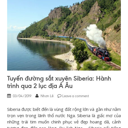
Tuyến đường sắt xuyên Siberia: Hành
trình qua 2 lục địa Á Âu
03/04/2019
Nhơn Lê
Leave a comment
Siberia được biết đến là vùng đất rộng lớn và gần như nằm
trọn vẹn trong lãnh thổ nước Nga. Siberia là giấc mơ của
những trái tim muốn chinh phục vẻ đẹp hoang dã, cảnh
tượng đẹp đến nao lòng. Du lịch Nga – Siberia nổi tiếng