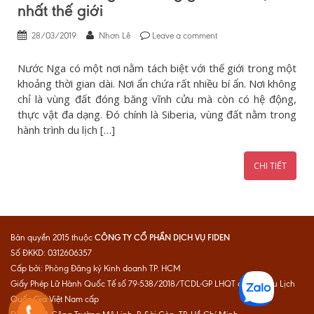
nhất thế giới
28/03/2019
Nhơn Lê
Leave a comment
Nước Nga có một nơi nằm tách biệt với thế giới trong một
khoảng thời gian dài. Nơi ẩn chứa rất nhiều bí ẩn. Nơi không
chỉ là vùng đất đóng băng vĩnh cửu mà còn có hệ động,
thực vật đa dạng. Đó chính là Siberia, vùng đất nằm trong
hành trình du lịch […]
CHI TIẾT
CÔNG TY CỔ PHẦN DỊCH VỤ FIDEN
Bản quyền 2015 thuộc
Số ĐKKD: 0312606357
Cấp bởi: Phòng Đăng ký Kinh doanh TP. HCM
Giấy Phép Lữ Hành Quốc Tế số 79-538/2018/TCDL-GP LHQT do Cục Du Lịch
Quốc Gia Việt Nam cấp