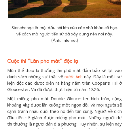
Stonehenge là một dấu hỏi lớn của các nhà khảo cổ học,
về cách mà người tiền sử đã xây dựng nên nơi này.
(Ảnh: Internet)
Cuộc thi “Lăn pho mát” độc lạ
Môn thể thao lạ thường lăn phô mát đảm bảo sẽ lọt vào
danh sách những sự thật về
nước Anh
này. Đây là một sự
kiện độc đáo được diễn ra hằng năm trên Cooper's Hill ở
Gloucester. Và đã được thực hiện từ năm 1826.
Một miếng pho mát Double Gloucester hình tròn, nặng
khoảng 4kg được lăn xuống một ngọn đồi. Và mọi người sẽ
cạnh tranh nhau đuổi theo nó đến tận cùng. Người về đích
đầu tiên sẽ giành được miếng pho mát. Những người dự
thi thường là người dân địa phương. Tuy nhiên, sự kiện này