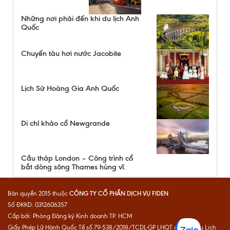
Những nơi phải đến khi du lịch Anh
Quốc
Chuyến tàu hơi nước Jacobite
Lịch Sử Hoàng Gia Anh Quốc
Di chỉ khảo cổ Newgrande
Cầu tháp London – Công trình cổ
bắt dòng sông Thames hùng vĩ.
CÔNG TY CỔ PHẦN DỊCH VỤ FIDEN
Bản quyền 2015 thuộc
Số ĐKKD: 0312606357
Cấp bởi: Phòng Đăng ký Kinh doanh TP. HCM
Giấy Phép Lữ Hành Quốc Tế số 79-538/2018/TCDL-GP LHQT do Cục Du Lịch