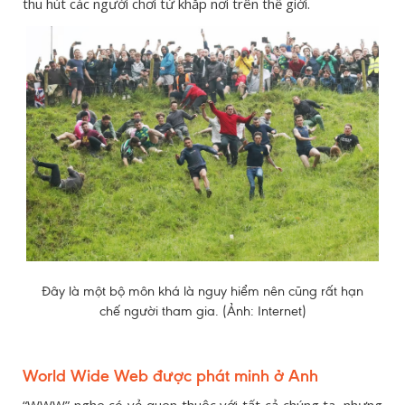
thu hút các người chơi từ khắp nơi trên thế giới.
Đây là một bộ môn khá là nguy hiểm nên cũng rất hạn
chế người tham gia. (Ảnh: Internet)
World Wide Web được phát minh ở Anh
“WWW” nghe có vẻ quen thuộc với tất cả chúng ta, nhưng