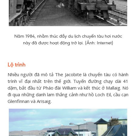
Năm 1984, nhằm thúc đẩy du lịch chuyến tàu hơi nước
này đã được hoạt động trở lại. (Ảnh: Internet)
Lộ trình
Nhiều người đã mô tả The Jacobite là chuyến tàu có hành
trình vĩ đại nhất trên thế giới. Tuyến đường chạy dài 41
dặm, bắt đầu từ Pháo đài William và kết thúc ở Mallaig. Nó
đi qua những danh lam thắng cảnh như hồ Loch Eil, cầu cạn
Glenfinnan và Arisaig.