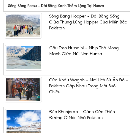
Sông Băng Passu – Dải Băng Xanh Thầm Lặng Tại Hunza
Sông Băng Hopper – Dải Băng Sống
Giữa Thung Lũng Hopper Của Miền Bắc
Pakistan
Cầu Treo Hussaini – Nhịp Thở Mong
Manh Giữa Núi Non Hunza
Cửa Khẩu Wagah – Nơi Lịch Sử Ấn Độ –
Pakistan Gặp Nhau Trong Một Buổi
Chiều
Đèo Khunjerab – Cánh Cửa Thiên
Đường Ở Nóc Nhà Pakistan