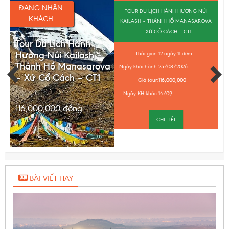
ĐANG NHẬN
TOUR DU LỊCH HÀNH HƯƠNG NÚI
KHÁCH
KAILASH – THÁNH HỒ MANASAROVA
– XỨ CỔ CÁCH – CT1
Tour Du Lịch Hành
Hương Núi Kailash –
Thời gian:
12 ngày 11 đêm
Thánh Hồ Manasarova
Ngày khởi hành:
25/08/2026
– Xứ Cổ Cách – CT1
Giá tour:
116,000,000
Ngày KH khác:
14/09
116,000,000
đồng
CHI TIẾT
BÀI VIẾT HAY