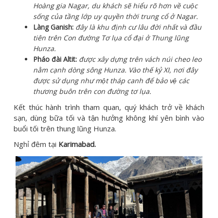
Hoàng gia Nagar, du khách sẽ hiểu rõ hơn về cuộc
sống của tầng lớp uy quyền thời trung cổ ở Nagar.
Làng Ganish:
đây là khu định cư lâu đời nhất và đầu
tiên trên Con đường Tơ lụa cổ đại ở Thung lũng
Hunza.
Pháo đài Altit:
được xây dựng trên vách núi cheo leo
nằm cạnh dòng sông Hunza. Vào thế kỷ XI, nơi đây
được sử dụng như một tháp canh để bảo vệ các
thương buôn trên con đường tơ lụa.
Kết thúc hành trình tham quan, quý khách trở về khách
sạn, dùng bữa tối và tận hưởng không khí yên bình vào
buổi tối trên thung lũng Hunza.
Nghỉ đêm tại
Karimabad.