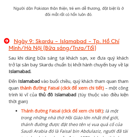
Người dân Pakistan thân thiện, trẻ em dễ thương, đặt biệt là ở
đôi mắt rất có hồn luôn đó.
Ngày 9: Skardu – Islamabad – Tp. Hồ Chí
Minh/Hà Nội (Bữa sáng/Trưa/Tối)
Sau khi dùng bữa sáng tại khách sạn, xe đưa quý khách
trở lại sân bay Skardu chuẩn bị khởi hành chuyến bay về lại
Islamabad.
Đến
Islamabad
vào buổi chiều, quý khách tham quan tham
quan
thành đường Faisal (click để xem chi tiết)
– một công
trình kì vĩ của
thủ đô Islamabad
(tùy thuộc vào điều kiện
thời gian)
Thánh đường Faisal (click để xem chi tiết)
:
là một
trong những nhà thờ Hồi Giáo lớn nhất thế giới,
thánh đường được đặt theo tên vị vua quá cố của
Saudi Arabia đó là Faisal bin Abdulaziz, người đã tài