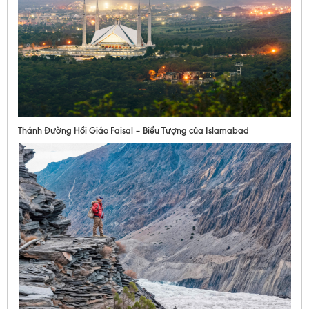
Thánh Đường Hồi Giáo Faisal – Biểu Tượng của Islamabad