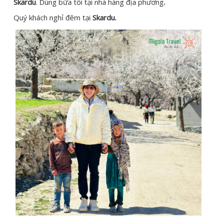
Skardu
. Dùng bữa tối tại nhà hàng địa phương
.
Quý khách nghỉ đêm tại
Skardu.