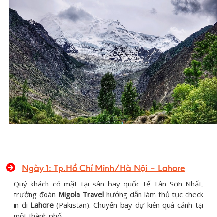
Ngày 1: Tp.Hồ Chí Minh/Hà Nội – Lahore
Quý khách có mặt tại sân bay quốc tế Tân Sơn Nhất,
trưởng đoàn
Migola Travel
hướng dẫn làm thủ tục check
in đi
Lahore
(Pakistan). Chuyến bay dự kiến quá cảnh tại
một thành phố.