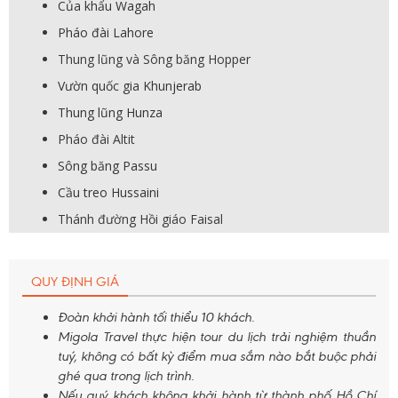
Của khẩu Wagah
Pháo đài Lahore
Thung lũng và Sông băng Hopper
Vườn quốc gia Khunjerab
Thung lũng Hunza
Pháo đài Altit
Sông băng Passu
Cầu treo Hussaini
Thánh đường Hồi giáo Faisal
QUY ĐỊNH GIÁ
Đoàn khởi hành tối thiểu 10 khách.
Migola Travel thực hiện tour du lịch trải nghiệm thuần
tuý, không có bất kỳ điểm mua sắm nào bắt buộc phải
ghé qua trong lịch trình.
Nếu quý khách không khởi hành từ thành phố Hồ Chí