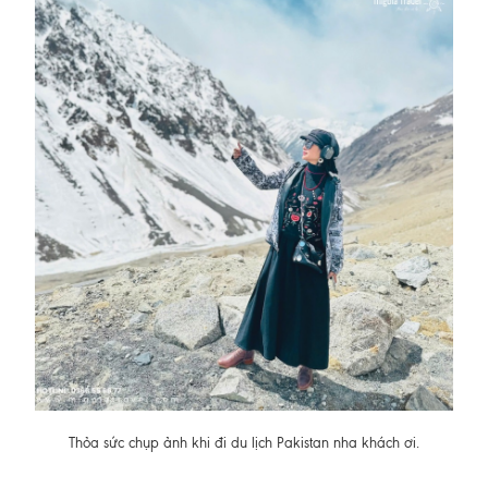
Thỏa sức chụp ảnh khi đi du lịch Pakistan nha khách ơi.