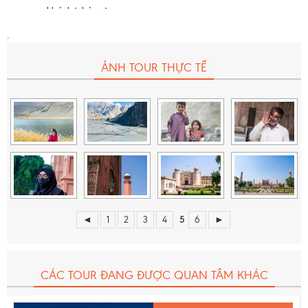
khách/phòng).
Các bữa ăn theo chương trình.
.
Phí tham quan, phí môi trường tại các điểm tham
quan theo chương trình.
ẢNH TOUR THỰC TẾ
Visa nhập cảnh Pakistan theo chương trình.
Trưởng đoàn tiếng Việt theo đoàn suốt hành trình.
Hướng dẫn viên tiếng Anh tại mỗi điểm đến.
Tiền bồi dưỡng cho HDV & tài xế (10USD/ Khách/
Ngày)
(***Khoản tiền này
không được tính
là doanh
thu của công ty, không được công ty xuất hóa đơn
và sẽ được thu riêng trước khi khởi hành tour).
Quà tặng du lịch Migola Travel.
◄
1
2
3
4
5
6
►
CÁC TOUR ĐANG ĐƯỢC QUAN TÂM KHÁC