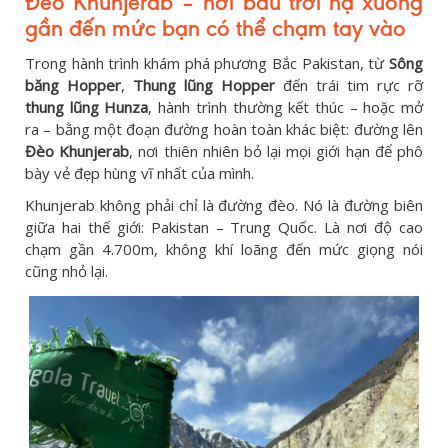
Đèo Khunjerab – nơi bầu trời hạ xuống
gần đến mức bạn có thể chạm tay vào
Trong hành trình khám phá phương Bắc Pakistan, từ
Sông
băng Hopper
,
Thung lũng Hopper
đến trái tim rực rỡ
thung lũng Hunza
, hành trình thường kết thúc – hoặc mở
ra – bằng một đoạn đường hoàn toàn khác biệt: đường lên
Đèo Khunjerab
, nơi thiên nhiên bỏ lại mọi giới hạn để phô
bày vẻ đẹp hùng vĩ nhất của mình.
Khunjerab không phải chỉ là đường đèo. Nó là đường biên
giữa hai thế giới: Pakistan – Trung Quốc. Là nơi độ cao
chạm gần 4.700m, không khí loãng đến mức giọng nói
cũng nhỏ lại.