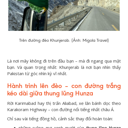
Trên đường đèo Khunjerab. (Ảnh: Migola Travel)
Là nơi mây không đi trên đầu bạn – mà đi ngang qua mặt
bạn. Và quan trọng nhất: Khunjerab là nơi bạn nhìn thấy
Pakistan từ góc nhìn kỳ vĩ nhất.
Hành trình lên đèo – con đường trắng
kéo dài giữa thung lũng Hunza
Rời Karimabad hay thị trấn Aliabad, xe lăn bánh dọc theo
Karakoram Highway – con đường nổi tiếng nhất châu Á.
Chỉ sau vài tiếng đồng hồ, cảnh sắc thay đổi hoàn toàn:
những ruộng mơ xanh mướt của
thung lũng Hunza