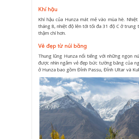
Khí hậu
Khí hậu của Hunza mát mẻ vào mùa hè. Nhiệt 
tháng 8, nhiệt độ lên tới tối đa 31 độ C ở trun
thậm chí hơn.
Vẻ đẹp từ núi băng
Thung lũng Hunza nổi tiếng với những ngọn nú
được nhìn ngắm vẻ đẹp bức tường băng của ngọ
ở Hunza bao gồm Đỉnh Passu, Đỉnh Ultar và Kuk