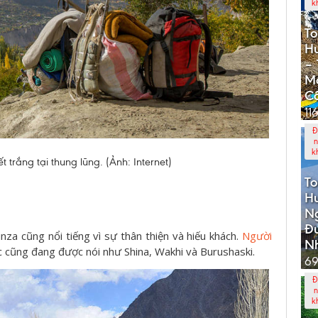
k
To
Hư
– 
M
Cổ
11
Đ
n
k
 trắng tại thung lũng. (Ảnh: Internet)
To
Hu
N
Đ
za cũng nổi tiếng vì sự thân thiện và hiếu khách.
Người
Nh
 cũng đang được nói như Shina, Wakhi và Burushaski.
69
Đ
n
k