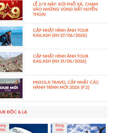
LỄ 2/9 NÀY: RỜI PHỐ XÁ, CHẠM
VÀO NHỮNG VÙNG ĐẤT HUYỀN
THOẠI
CẬP NHẬT HÌNH ẢNH TOUR
KAILASH (KH 27/06/2026)
CẬP NHẬT HÌNH ẢNH TOUR
KAILASH (KH 21/06/2026)
MIGOLA TRAVEL CẬP NHẬT CÁC
HÀNH TRÌNH MỚI 2026 (P.2)
UR ĐỘC & LẠ
ang
Đang
hận
nhận