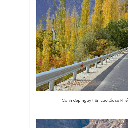
Cảnh đẹp ngay trên cao tốc sẽ khiến