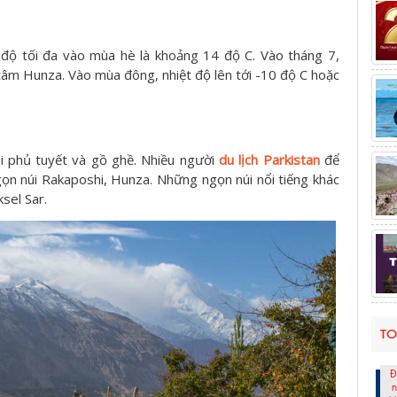
độ tối đa vào mùa hè là khoảng 14 độ C. Vào tháng 7,
g tâm Hunza. Vào mùa đông, nhiệt độ lên tới -10 độ C hoặc
i phủ tuyết và gồ ghề. Nhiều người
du lịch Parkistan
để
n núi Rakaposhi, Hunza. Những ngọn núi nổi tiếng khác
sel Sar.
TO
Đ
n