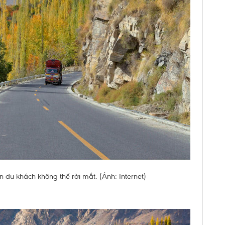
 du khách không thể rời mắt. (Ảnh: Internet)