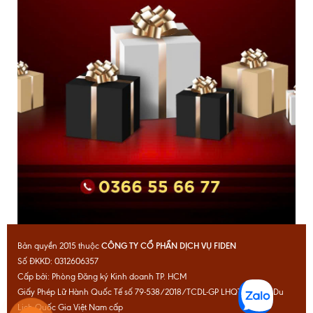
CÔNG TY CỔ PHẦN DỊCH VỤ FIDEN
Bản quyền 2015 thuộc
Số ĐKKD: 0312606357
Cấp bởi: Phòng Đăng ký Kinh doanh TP. HCM
Giấy Phép Lữ Hành Quốc Tế số 79-538/2018/TCDL-GP LHQT do Cục Du
Lịch Quốc Gia Việt Nam cấp