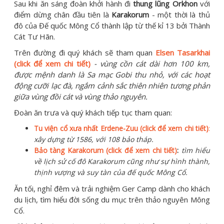
Sau khi ăn sáng đoàn khởi hành đi
thung lũng Orkhon
với
điểm dừng chân đầu tiên là
Karakorum
- một thời là thủ
đô của Đế quốc Mông Cổ thành lập từ thế kỉ 13 bởi Thành
Cát Tư Hãn.
Trên đường đi quý khách sẽ tham quan
Elsen Tasarkhai
(click để xem chi tiết)
- vùng cồn cát dài hơn 100 km,
được mệnh danh là Sa mạc Gobi thu nhỏ, với các hoạt
động cưỡi lạc đà, ngắm cảnh sắc thiên nhiên tương phản
giữa vùng đồi cát và vùng thảo nguyên.
Đoàn ăn trưa và quý khách tiếp tục tham quan:
Tu viện cổ xưa nhất
Erdene-Zuu (click để xem chi tiết)
:
xây dựng từ 1586, với 108 bảo tháp.
Bảo tàng Karakorum (click để xem chi tiết)
:
tìm hiểu
về lịch sử cố đô Karakorum cũng như sự hình thành,
thịnh vượng và suy tàn của đế quốc Mông Cổ.
Ăn tối, nghỉ đêm và trải nghiệm Ger Camp dành cho khách
du lịch, tìm hiểu đời sống du mục trên thảo nguyên Mông
Cổ.