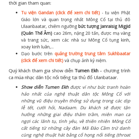
thời gian tham quan:
Tu viện Gandan (click để xem chi tiết)
- tu viện Phật
Giáo lớn và quan trọng nhất Mông Cổ tại thủ đô
Ulaanbaatar, chiêm ngưỡng
bức tượng Janraisig Migjid
(Quán Thế Âm)
cao 26m, nặng 20 tấn, được mạ vàng
và trang sức, xem các nhà sư Mông Cổ tụng kinh,
xoay kinh luân,...
Dạo bước trên
quảng trường trung tâm Sukhbaatar
(click để xem chi tiết)
và chụp ảnh kỷ niệm.
Quý khách tham gia show diễn
Tumen Ekh
– chương trình
ca múa nhạc dân tộc nổi tiếng tại thủ đổ Ulanbataar.
Show
diễn Tumen Ekh
được ví như bức tranh hoàn
hảo nhất của nghệ thuật dân tộc Mông Cổ với
những vũ điệu truyền thống sử dụng trong các dịp
lễ tết, cưới hỏi, Nadaam. Du khách sẽ được tận
hưởng những giai điệu thâm trầm, miên man ca
ngợi các lãnh tụ, tình yêu, về thiên nhiên Mông Cổ
cất tiếng từ những cây đàn Mã Đào Cầm trứ danh
cùng nghệ thuật hát bằng cổ họng nổi tiếng (throat