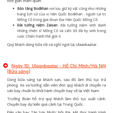
thời gian tham quan:
Bảo tàng Bodkhan
nơi lưu giữ kỷ vật cũng như những
trang lịch sử của vị Hãn Quốc Bodkhan - người cai trị
Mông Cổ trong giai đoạn Đại Hãn Quốc Mông Cổ.
Đài tưởng niệm Zaisan
: đài tưởng niệm vinh danh
những chiến sĩ Mông Cổ và Liên Xô đã hy sinh trong
cuộc Chiến tranh thế giới II.
Quý khách dùng bữa tối và nghỉ ngơi tại Ulaanbaatar.
Ngày 10: Ulaanbaatar - Hồ Chí Minh/Hà Nội
(Bữa sáng)
Dùng bữa sáng tại khách sạn, sau đó làm thủ tục trả
phòng. Xe và hướng dẫn viên đón quý khách di chuyển ra
sân bay chuẩn bị khởi hành chuyến bay về lại Việt Nam.
Trưởng đoàn hỗ trợ quý khách làm thủ tục xuất cảnh.
Chuyến bay dự kiến quá cảnh tại Trung Quốc.
Đến sân bay Tân Sơn Nhất/ Nội Bài, kết thúc hành trình