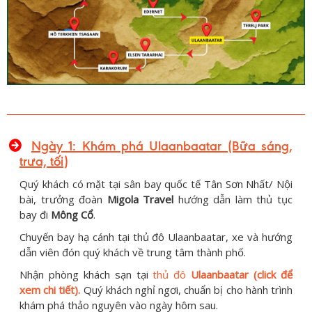
Ngày 1: Khám phá Ulaanbaatar (Bữa sáng,
trưa, tối)
Quý khách có mặt tại sân bay quốc tế Tân Sơn Nhất/ Nội
bài, trưởng đoàn
Migola Travel
hướng dẫn làm thủ tục
bay đi
Mông Cổ
.
Chuyến bay hạ cánh tại thủ đô Ulaanbaatar, xe và hướng
dẫn viên đón quý khách về trung tâm thành phố.
Nhận phòng khách sạn tại
thủ đô
Ulaanbaatar (click để
xem chi tiết).
Quý khách nghỉ ngơi, chuẩn bị cho hành trình
khám phá thảo nguyên vào ngày hôm sau.