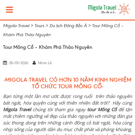
Migola Travel
>
Tours
>
Du lịch Đông Bắc Á
>
Tour Mông Cổ –
Khám Phá Thảo Nguyên
Tour Mông Cổ – Khám Phá Thảo Nguyên
28/01/2026
Nhơn Lê
-MIGOLA TRAVEL CÓ HƠN 10 NĂM KINH NGHIỆM
TỔ CHỨC TOUR MÔNG CỔ-
Bạn từng một lần mơ ước được rong ruổi trên thảo nguyên
bát ngát, hòa quyện cùng với thiên nhiên đất trời? Hãy cùng
Migola Travel
chúng tôi tham gia ngay
tour Mông Cổ
để tận
mắt chiêm ngưỡng vẻ đẹp của thảo nguyên với những đàn gia
súc thong dong trên những cánh đồng cỏ bát ngát, hòa cùng
nhịp sống của người dân du mục chất phát và phóng khoáng,