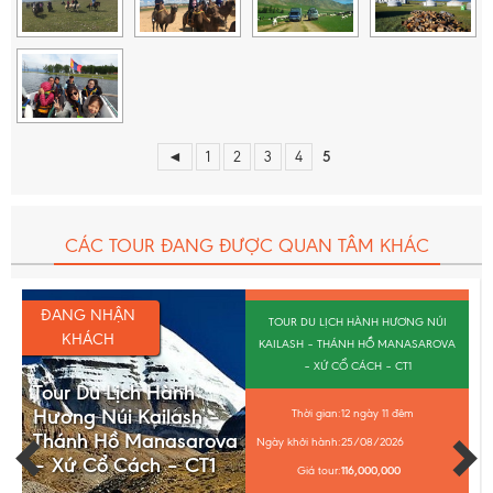
và sẽ được thu riêng trước khi khởi hành tour).
Bảo hiểm du lịch với mức bồi thường cao nhất là
50.000 USD/trường hợp.
◄
1
2
3
4
5
CÁC TOUR ĐANG ĐƯỢC QUAN TÂM KHÁC
ĐANG NHẬN
TOUR DU LỊCH HÀNH HƯƠNG NÚI
KHÁCH
KAILASH – THÁNH HỒ MANASAROVA
– XỨ CỔ CÁCH – CT1
Tour Du Lịch Hành
Hương Núi Kailash –
Thời gian:
12 ngày 11 đêm
Thánh Hồ Manasarova
Ngày khởi hành:
25/08/2026
– Xứ Cổ Cách – CT1
Giá tour:
116,000,000