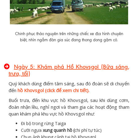
Chinh phục thảo nguyên trên những chiếc xe địa hình chuyên
biệt, nhìn ngắm đàn gia súc đang thong dong gặm cỏ.
Ngày 5: Khám phá Hồ Khovsgol (Bữa sáng,
trưa, tối)
Quý khách dùng điểm tâm sáng, sau đó đoàn sẽ di chuyển
đến
hồ Khovsgol (click để xem chi tiết).
Buổi trưa, đến khu vực hồ Khovsgol, sau khi dùng cơm,
đoàn nhận lều, nghỉ ngơi và tham gia các hoạt động tham
quan khám phá khu vực hồ Khovsgol như:
Đi bộ trong rừng Taiga
Cưỡi ngựa
xung quanh hồ (
chi phí tự túc)
Chụp ảnh khung cảnh tại hồ Khovsgol