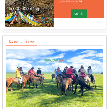
Ngày KH khác:
14/09
116,000,000
đồng
CHI TIẾT
BÀI VIẾT HAY