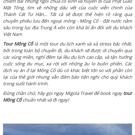
chiêm bái những ngôi chùa cổ kính và huyền bí của Phật Giáo
Mật Tông, tìm về những dấu vết của cuộc viễn chinh của
Thành Cát Tư Hãn
... Tất cả sẽ được thể hiện rõ ràng qua
chuyến phiêu lưu đến ngoại mông - Mông Cổ - đất nước nằm
sâu trong lục địa Trung Á vốn còn khá bí ẩn đối với du khách
Việt Nam
Tour Mông Cổ
là một tour du lịch xanh và xả stress bậc nhất,
bởi trong toàn bộ chuyến đi, du khách sẽ được di chuyển qua
các vùng miền, nghỉ đêm tại lều du lịch cao cấp, và tận hưởng
cuộc sống du mục, xa rời với những âu lo buồn phiền. Các
dịch vụ ăn ở tại Mông Cổ dù có khác biệt lớn so với phần còn
lại của thế giới nhưng vẫn đảm bảo tiện nghi cho quý khách
trong suốt hành trình.
Đừng chần chừ, hãy gọi ngay Migola Travel để book ngay
tour
Mông Cổ
chuẩn nhất và đi ngay!