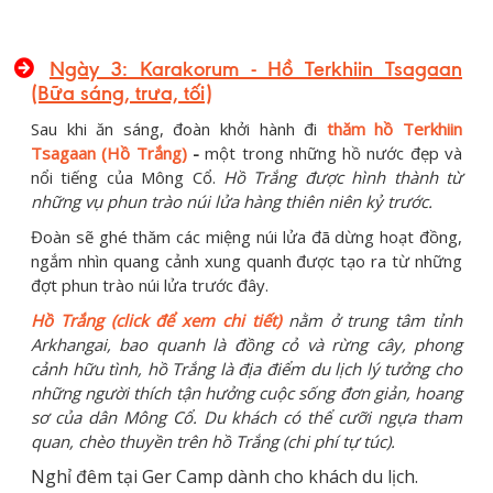
Ngày 3: Karakorum - Hồ Terkhiin Tsagaan
(Bữa sáng, trưa, tối)
Sau khi ăn sáng, đoàn khởi hành đi
thăm hồ Terkhiin
Tsagaan (Hồ Trắng)
-
một trong những hồ nước đẹp và
nổi tiếng của Mông Cổ.
Hồ Trắng được hình thành từ
những vụ phun trào núi lửa hàng thiên niên kỷ trước.
Đoàn sẽ ghé thăm các miệng núi lửa đã dừng hoạt đồng,
ngắm nhìn quang cảnh xung quanh được tạo ra từ những
đợt phun trào núi lửa trước đây.
Hồ Trắng (click để xem chi tiết)
nằm ở trung tâm tỉnh
Arkhangai, bao quanh là đồng cỏ và rừng cây, phong
cảnh hữu tình, hồ Trắng là địa điểm du lịch lý tưởng cho
những người thích tận hưởng cuộc sống đơn giản, hoang
sơ của dân Mông Cổ. Du khách có thể cưỡi ngựa tham
quan, chèo thuyền trên hồ Trắng (chi phí tự túc).
Nghỉ đêm tại Ger Camp dành cho khách du lịch.