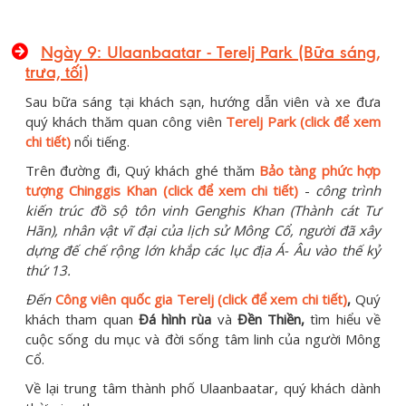
Ngày 9: Ulaanbaatar - Terelj Park (Bữa sáng,
trưa, tối)
Sau bữa sáng tại khách sạn, hướng dẫn viên và xe đưa
quý khách thăm quan công viên
Terelj Park (click để xem
chi tiết)
nổi tiếng.
Trên đường đi, Quý khách ghé thăm
Bảo tàng phức hợp
tượng Chinggis Khan (click để xem chi tiết)
-
công trình
kiến trúc đồ sộ tôn vinh Genghis Khan (Thành cát Tư
Hãn), nhân vật vĩ đại của lịch sử Mông Cổ, người đã xây
dựng đế chế rộng lớn khắp các lục địa Á- Âu vào thế kỷ
thứ 13.
Đến
Công viên quốc gia Terelj (click để xem chi tiết)
,
Quý
khách tham quan
Đá hình rùa
và
Đền Thiền,
tìm hiểu về
cuộc sống du mục và đời sống tâm linh của người Mông
Cổ.
Về lại trung tâm thành phố Ulaanbaatar, quý khách dành