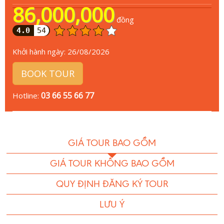
86,000,000
đồng
4.0
54
Khởi hành ngày:
26/08/2026
BOOK TOUR
03 66 55 66 77
Hotline:
GIÁ TOUR BAO GỒM
GIÁ TOUR KHÔNG BAO GỒM
QUY ĐỊNH ĐĂNG KÝ TOUR
LƯU Ý