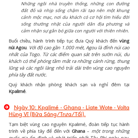
Những ngôi nhà truyền thống, những con đường
đất đỏ và nhịp sống chậm rãi tạo nên một khung
cảnh mộc mạc, nơi du khách có cơ hội tìm hiểu đời
sống thường nhật của người dân địa phương và
cảm nhận sự gắn bó giữa con người với thiên nhiên.
Buổi chiều, hành trình tiếp tục đưa Quý khách đến
vùng
núi Agou
.
Với độ cao gần 1.000 mét, Agou là đỉnh núi cao
nhất của Togo. Từ các điểm quan sát trên sườn núi, du
khách có thể phóng tầm mắt ra những cánh rừng, thung
lũng và các ngôi làng nhỏ trải dài trên vùng cao nguyên
phía tây đất nước.
Quý khách nhận phòng khách sạn và nghỉ đêm tại
Kpalimé
.
Ngày 10: Kpalimé - Ghana - Liate Wote - Volta
Hùng Vĩ (Bữa Sáng/Trưa/Tối).
Tạm biệt vùng cao nguyên Kpalimé, đoàn tiếp tục hành
trình về phía tây để đến với
Ghana
–
một trong những
quốc gia ổn định và phát triển nhất Tây Phi ngày nay.