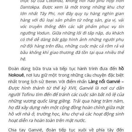
thực sự của Cotonou, không nơi nào phù hợp hơn
Dantokpa. Được xem là một trong những khu chợ
lớn nhất Tây Phi, nơi đây quy tụ hàng nghìn gian
hàng với đủ loại sản phẩm từ nông sản, gia vị, vải
vóc truyền thống đến các vật phẩm phục vụ tín
ngưỡng Vodun. Giữa những lối đi tấp nập, du khách
có thể dễ dàng bắt gặp hình ảnh những người phụ
nữ đội hàng trên đầu, những cuộc mặc cả rôm rả và
bầu không khí giao thương đã tồn tại qua nhiều thế
hệ.
Đoàn dùng bữa trưa và tiếp tục hành trình đưa đến
hồ
Nokoué
, nơi lưu giữ một trong những câu chuyện đặc biệt
nhất trong lịch sử Benin. Với điểm nhấn
Làng nổi Ganvié –
Được hình thành từ thế kỷ XVII, Ganvié là nơi cư dân
người Tofinu tìm đến để tránh các cuộc săn bắt nô lệ của
những vương quốc láng giềng. Trải qua hàng trăm năm,
họ đã xây dựng nên một cộng đồng hoàn chỉnh giữa mặt
hồ với nhà ở, trường học, khu chợ và các hoạt động sinh
hoạt diễn ra hoàn toàn trên mặt nước.
Chia tay Ganvié, đoàn tiếp tục xuôi về phía tây đến