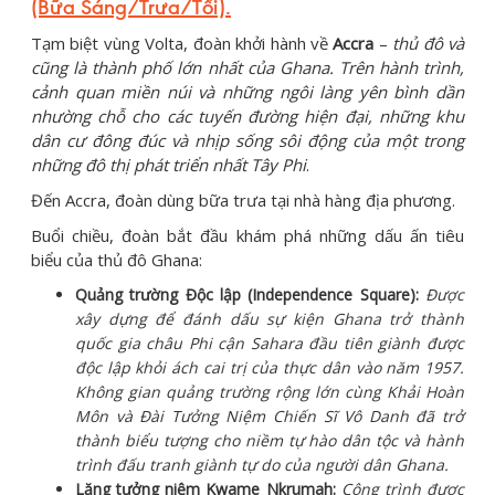
(Bữa Sáng/Trưa/Tối)
.
Tạm biệt vùng Volta, đoàn khởi hành về
Accra
–
thủ đô và
cũng là thành phố lớn nhất của Ghana. Trên hành trình,
cảnh quan miền núi và những ngôi làng yên bình dần
nhường chỗ cho các tuyến đường hiện đại, những khu
dân cư đông đúc và nhịp sống sôi động của một trong
những đô thị phát triển nhất Tây Phi
.
Đến Accra, đoàn dùng bữa trưa tại nhà hàng địa phương.
Buổi chiều, đoàn bắt đầu khám phá những dấu ấn tiêu
biểu của thủ đô Ghana:
Quảng trường Độc lập (Independence Square):
Được
xây dựng để đánh dấu sự kiện Ghana trở thành
quốc gia châu Phi cận Sahara đầu tiên giành được
độc lập khỏi ách cai trị của thực dân vào năm 1957.
Không gian quảng trường rộng lớn cùng Khải Hoàn
Môn và Đài Tưởng Niệm Chiến Sĩ Vô Danh đã trở
thành biểu tượng cho niềm tự hào dân tộc và hành
trình đấu tranh giành tự do của người dân Ghana.
Lăng tưởng niệm Kwame Nkrumah:
Công trình được