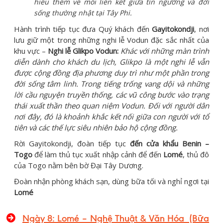
hiểu thêm về mối liên kết giữa tín ngưỡng và đời
sống thường nhật tại Tây Phi.
Hành trình tiếp tục đưa Quý khách đến
Gayitokondji
, nơi
lưu giữ một trong những nghi lễ Vodun đặc sắc nhất của
khu vực –
Nghi lễ Glikpo Vodun:
Khác với những màn trình
diễn dành cho khách du lịch, Glikpo là một nghi lễ vẫn
được cộng đồng địa phương duy trì như một phần trong
đời sống tâm linh. Trong tiếng trống vang dội và những
lời cầu nguyện truyền thống, các vũ công bước vào trạng
thái xuất thần theo quan niệm Vodun. Đối với người dân
nơi đây, đó là khoảnh khắc kết nối giữa con người với tổ
tiên và các thế lực siêu nhiên bảo hộ cộng đồng.
Rời Gayitokondji, đoàn tiếp tục
đến cửa khẩu Benin –
Togo
để làm thủ tục xuất nhập cảnh để đến
Lomé
, thủ đô
của Togo nằm bên bờ Đại Tây Dương.
Đoàn nhận phòng khách sạn, dùng bữa tối và nghỉ ngơi tại
Lomé
Ngày 8:
Lomé – Nghệ Thuật & Văn Hóa
(Bữa