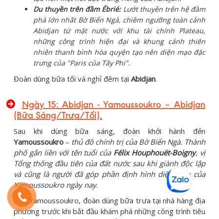
Du thuyền trên đầm Ébrié:
Lướt thuyền trên hệ đầm
phá lớn nhất Bờ Biển Ngà, chiêm ngưỡng toàn cảnh
Abidjan từ mặt nước với khu tài chính Plateau,
những công trình hiện đại và khung cảnh thiên
nhiên thanh bình hòa quyện tạo nên diện mạo đặc
trưng của "Paris của Tây Phi".
Đoàn dùng bữa tối và nghỉ đêm tại
Abidjan
.
Ngày 1
5
:
Abidjan - Yamoussoukro – Abidjan
(Bữa Sáng/Trưa/Tối)
.
Sau khi dùng bữa sáng, đoàn khởi hành đến
Yamoussoukro
–
thủ đô chính trị của Bờ Biển Ngà. Thành
phố gắn liền với tên tuổi của
Félix Houphouët-Boigny
, vị
Tổng thống đầu tiên của đất nước sau khi giành độc lập
và cũng là người đã góp phần định hình diện mạo của
Yamoussoukro ngày nay
.
Đến Yamoussoukro, đoàn dùng bữa trưa tại nhà hàng địa
phương trước khi bắt đầu khám phá những công trình tiêu