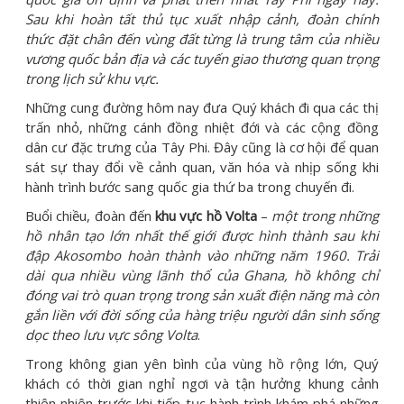
Sau khi hoàn tất thủ tục xuất nhập cảnh, đoàn chính
thức đặt chân đến vùng đất từng là trung tâm của nhiều
vương quốc bản địa và các tuyến giao thương quan trọng
trong lịch sử khu vực.
Những cung đường hôm nay đưa Quý khách đi qua các thị
trấn nhỏ, những cánh đồng nhiệt đới và các cộng đồng
dân cư đặc trưng của Tây Phi. Đây cũng là cơ hội để quan
sát sự thay đổi về cảnh quan, văn hóa và nhịp sống khi
hành trình bước sang quốc gia thứ ba trong chuyến đi.
Buổi chiều, đoàn đến
khu
vực hồ Volta
–
một trong những
hồ nhân tạo lớn nhất thế giới được hình thành sau khi
đập Akosombo hoàn thành vào những năm 1960. Trải
dài qua nhiều vùng lãnh thổ của Ghana, hồ không chỉ
đóng vai trò quan trọng trong sản xuất điện năng mà còn
gắn liền với đời sống của hàng triệu người dân sinh sống
dọc theo lưu vực sông Volta
.
Trong không gian yên bình của vùng hồ rộng lớn, Quý
khách có thời gian nghỉ ngơi và tận hưởng khung cảnh
thiên nhiên trước khi tiếp tục hành trình khám phá những