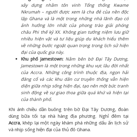
xây dựng nhằm tôn vinh Tổng thống Kwame
Nkrumah – người được xem là cha đẻ của nền độc
lập Ghana và là một trong những nhà lãnh đạo có
ảnh hưởng lớn nhất của phong trào giải phóng
châu Phi thế kỷ XX. Không gian tưởng niệm lưu giữ
nhiều hiện vật và tư liệu giúp du khách hiểu thêm
về những bước ngoặt quan trọng trong lịch sử hiện
đại của quốc gia này.
Khu phố Jamestown:
Nằm bên bờ Đại Tây Dương,
Jamestown là một trong những khu vực lâu đời nhất
của Accra. Những công trình thuộc địa, ngọn hải
đăng cổ và các khu dân cư truyền thống vẫn hiện
diện giữa nhịp sống hiện đại, tạo nên một bức tranh
sinh động về sự giao thoa giữa quá khứ và hiện tại
của thành phố.
Khi ánh chiều dần buông trên bờ Đại Tây Dương, đoàn
dùng bữa tối tại nhà hàng địa phương. Nghỉ đêm tại
Accra
, khép lại một ngày khám phá những dấu ấn lịch sử
và nhịp sống hiện đại của thủ đô Ghana.