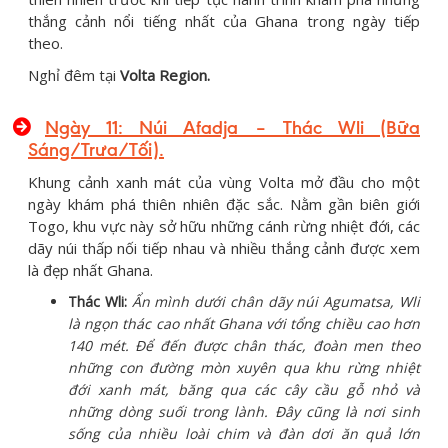
thắng cảnh nổi tiếng nhất của Ghana trong ngày tiếp
theo.
Nghỉ đêm tại
Volta Region.
Ngày 11: Núi Afadja – Thác Wli (Bữa
Sáng/Trưa/Tối)
.
Khung cảnh xanh mát của vùng Volta mở đầu cho một
ngày khám phá thiên nhiên đặc sắc. Nằm gần biên giới
Togo, khu vực này sở hữu những cánh rừng nhiệt đới, các
dãy núi thấp nối tiếp nhau và nhiều thắng cảnh được xem
là đẹp nhất Ghana.
Thác Wli:
Ẩn mình dưới chân dãy núi Agumatsa, Wli
là ngọn thác cao nhất Ghana với tổng chiều cao hơn
140 mét. Để đến được chân thác, đoàn men theo
những con đường mòn xuyên qua khu rừng nhiệt
đới xanh mát, băng qua các cây cầu gỗ nhỏ và
những dòng suối trong lành. Đây cũng là nơi sinh
sống của nhiều loài chim và đàn dơi ăn quả lớn