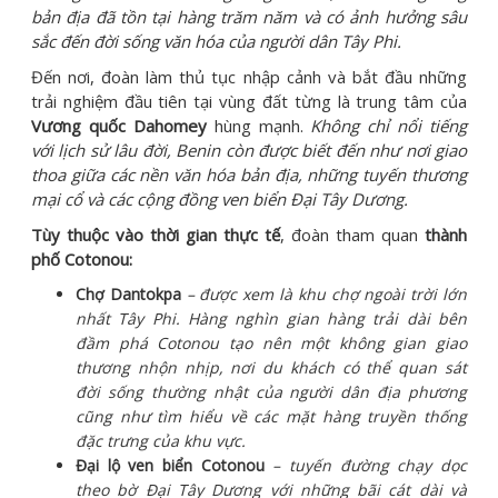
bản địa đã tồn tại hàng trăm năm và có ảnh hưởng sâu
sắc đến đời sống văn hóa của người dân Tây Phi.
Đến nơi, đoàn làm thủ tục nhập cảnh và bắt đầu những
trải nghiệm đầu tiên tại vùng đất từng là trung tâm của
Vương quốc Dahomey
hùng mạnh.
Không chỉ nổi tiếng
với lịch sử lâu đời, Benin còn được biết đến như nơi giao
thoa giữa các nền văn hóa bản địa, những tuyến thương
mại cổ và các cộng đồng ven biển Đại Tây Dương.
Tùy thuộc vào thời gian thực tế
, đoàn tham quan
thành
phố Cotonou:
Chợ Dantokpa
– được xem là khu chợ ngoài trời lớn
nhất Tây Phi. Hàng nghìn gian hàng trải dài bên
đầm phá Cotonou tạo nên một không gian giao
thương nhộn nhịp, nơi du khách có thể quan sát
đời sống thường nhật của người dân địa phương
cũng như tìm hiểu về các mặt hàng truyền thống
đặc trưng của khu vực.
Đại lộ ven biển Cotonou
– tuyến đường chạy dọc
theo bờ Đại Tây Dương với những bãi cát dài và