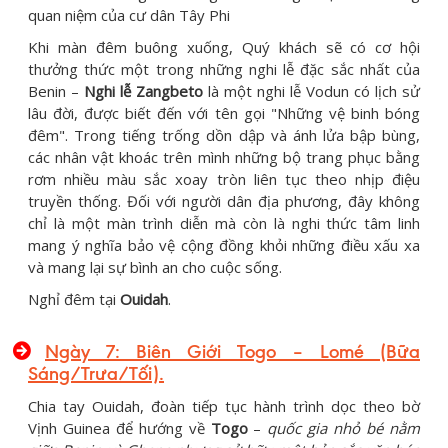
quan niệm của cư dân Tây Phi
Khi màn đêm buông xuống, Quý khách sẽ có cơ hội
thưởng thức một trong những nghi lễ đặc sắc nhất của
Benin –
Nghi lễ Zangbeto
là một nghi lễ Vodun có lịch sử
lâu đời, được biết đến với tên gọi "Những vệ binh bóng
đêm". Trong tiếng trống dồn dập và ánh lửa bập bùng,
các nhân vật khoác trên mình những bộ trang phục bằng
rơm nhiều màu sắc xoay tròn liên tục theo nhịp điệu
truyền thống. Đối với người dân địa phương, đây không
chỉ là một màn trình diễn mà còn là nghi thức tâm linh
mang ý nghĩa bảo vệ cộng đồng khỏi những điều xấu xa
và mang lại sự bình an cho cuộc sống.
Nghỉ đêm tại
Ouidah
.
Ngày
7: Biên Giới Togo – Lomé (Bữa
Sáng/Trưa/Tối)
.
Chia tay Ouidah, đoàn tiếp tục hành trình dọc theo bờ
Vịnh Guinea để hướng về
Togo
–
quốc gia nhỏ bé nằm