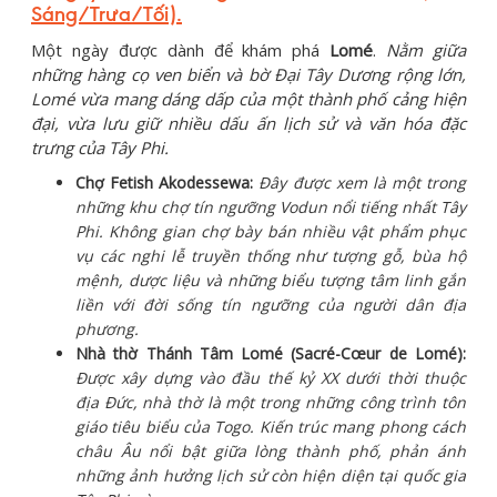
Sáng/Trưa/Tối)
.
Một ngày được dành để khám phá
Lomé
.
Nằm giữa
những hàng cọ ven biển và bờ Đại Tây Dương rộng lớn,
Lomé vừa mang dáng dấp của một thành phố cảng hiện
đại, vừa lưu giữ nhiều dấu ấn lịch sử và văn hóa đặc
trưng của Tây Phi.
Chợ Fetish Akodessewa:
Đây được xem là một trong
những khu chợ tín ngưỡng Vodun nổi tiếng nhất Tây
Phi. Không gian chợ bày bán nhiều vật phẩm phục
vụ các nghi lễ truyền thống như tượng gỗ, bùa hộ
mệnh, dược liệu và những biểu tượng tâm linh gắn
liền với đời sống tín ngưỡng của người dân địa
phương.
Nhà thờ Thánh Tâm Lomé (Sacré-Cœur de Lomé):
Được xây dựng vào đầu thế kỷ XX dưới thời thuộc
địa Đức, nhà thờ là một trong những công trình tôn
giáo tiêu biểu của Togo. Kiến trúc mang phong cách
châu Âu nổi bật giữa lòng thành phố, phản ánh
những ảnh hưởng lịch sử còn hiện diện tại quốc gia