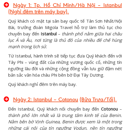
Ngày 1: Tp. Hồ Chí Minh/Hà Nội – Istanbul
(Nghỉ đêm trên máy bay).
Quý khách có mặt tại sân bay quốc tế Tân Sơn Nhất/Nội
Bài, trưởng đoàn Migola Travel hỗ trợ làm thủ tục cho
chuyến bay đến
Istanbul
–
thành phố nằm giữa hai châu
lục Á và Âu, nơi từng là thủ đô của nhiều đế chế hùng
mạnh trong lịch sử.
Từ Istanbul, hành trình sẽ tiếp tục đưa Quý khách đến với
Tây Phi – vùng đất của những vương quốc cổ, những tín
ngưỡng lâu đời và những cộng đồng vẫn lưu giữ đậm nét
bản sắc văn hóa châu Phi bên bờ Đại Tây Dương.
Quý khách nghỉ đêm trên máy bay.
Ngày 2:
Istanbul – Cotonou
(Bữa Trưa/Tối)
.
Đến Istanbul, Quý khách nối chuyến bay đến
Cotonou
–
thành phố lớn nhất và là trung tâm kinh tế của Benin.
Nằm bên bờ Vịnh Guinea, Benin được xem là một trong
những cái nôi của tín ngưỡng Vodun, nền tín ngưỡng