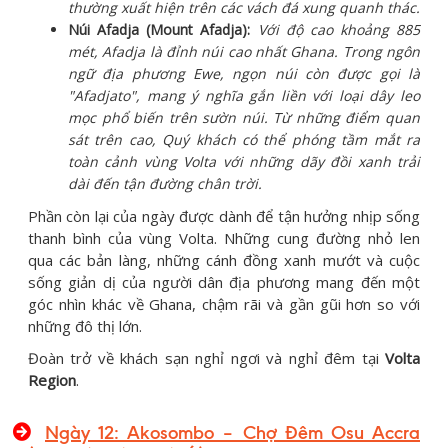
thường xuất hiện trên các vách đá xung quanh thác.
Núi Afadja (Mount Afadja):
Với độ cao khoảng 885
mét, Afadja là đỉnh núi cao nhất Ghana. Trong ngôn
ngữ địa phương Ewe, ngọn núi còn được gọi là
"Afadjato", mang ý nghĩa gắn liền với loại dây leo
mọc phổ biến trên sườn núi. Từ những điểm quan
sát trên cao, Quý khách có thể phóng tầm mắt ra
toàn cảnh vùng Volta với những dãy đồi xanh trải
dài đến tận đường chân trời.
Phần còn lại của ngày được dành để tận hưởng nhịp sống
thanh bình của vùng Volta. Những cung đường nhỏ len
qua các bản làng, những cánh đồng xanh mướt và cuộc
sống giản dị của người dân địa phương mang đến một
góc nhìn khác về Ghana, chậm rãi và gần gũi hơn so với
những đô thị lớn.
Đoàn trở về khách sạn nghỉ ngơi và nghỉ đêm tại
Volta
Region
.
Ngày 12: Akosombo – Chợ Đêm Osu Accr
a