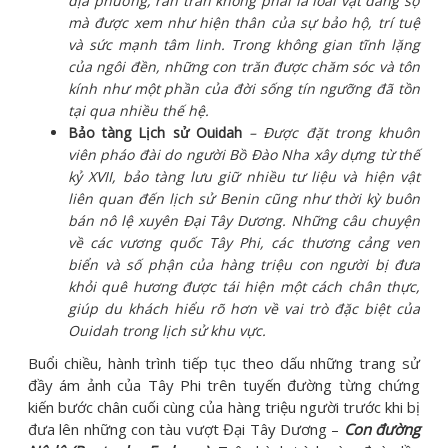
địa phương, rắn trăn không phải là loài vật đáng sợ
mà được xem như hiện thân của sự bảo hộ, trí tuệ
và sức mạnh tâm linh. Trong không gian tĩnh lặng
của ngôi đền, những con trăn được chăm sóc và tôn
kính như một phần của đời sống tín ngưỡng đã tồn
tại qua nhiều thế hệ.
Bảo tàng Lịch sử Ouidah
– Được đặt trong khuôn
viên pháo đài do người Bồ Đào Nha xây dựng từ thế
kỷ XVII, bảo tàng lưu giữ nhiều tư liệu và hiện vật
liên quan đến lịch sử Benin cũng như thời kỳ buôn
bán nô lệ xuyên Đại Tây Dương. Những câu chuyện
về các vương quốc Tây Phi, các thương cảng ven
biển và số phận của hàng triệu con người bị đưa
khỏi quê hương được tái hiện một cách chân thực,
giúp du khách hiểu rõ hơn về vai trò đặc biệt của
Ouidah trong lịch sử khu vực.
Buổi chiều, hành trình tiếp tục theo dấu những trang sử
đầy ám ảnh của Tây Phi trên tuyến đường từng chứng
kiến bước chân cuối cùng của hàng triệu người trước khi bị
đưa lên những con tàu vượt Đại Tây Dương –
Con đường