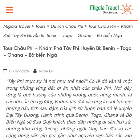
Migola Travel
>
Tours
>
Du lịch Châu Phi
>
Tour Châu Phi – Khám
Phá Tây Phi Huyền Bí: Benin – Togo – Ghana – Bờ biển Ngà
Tour Châu Phi – Khám Phá Tây Phi Huyền Bí: Benin – Togo
– Ghana – Bờ biển Ngà
01/07/2026
Nhơn Lê
"Tây Phi thực sự là nơi như thế nào?" Có lẽ đó vẫn là một
trong những vùng đất bí ẩn nhất của châu Phi. Nơi đây
từng là quê hương của những vương quốc hùng mạnh, là
cái nôi của tín ngưỡng Vodun lâu đời và cũng là nơi lưu giữ
những dấu tích sâu đậm của lịch sử buôn bán nô lệ xuyên
Đại Tây Dương. Hành trình qua Benin, Togo, Ghana và Bờ
Biển Ngà sẽ đưa Quý khách theo dấu những di sản lịch sử,
những khu rừng thiêng, những ngôi làng bản địa và các
cộng đồng vẫn gìn giữ gần như nguyên vẹn bản sắc văn