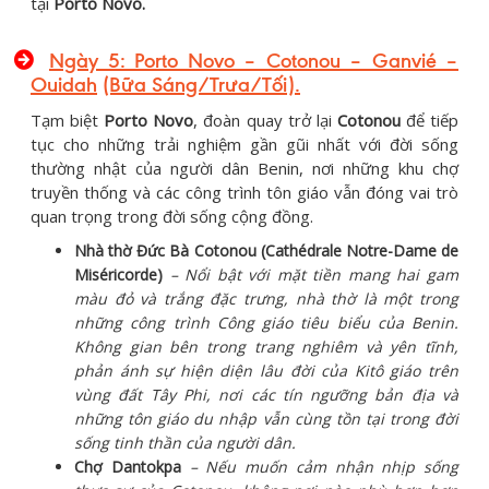
tại
Porto Novo.
Ngày 5:
Porto Novo – Cotonou – Ganvié –
Ouidah
(Bữa Sáng/Trưa/Tối)
.
Tạm biệt
Porto Novo
, đoàn quay trở lại
Cotonou
để tiếp
tục cho những trải nghiệm gần gũi nhất với đời sống
thường nhật của người dân Benin, nơi những khu chợ
truyền thống và các công trình tôn giáo vẫn đóng vai trò
quan trọng trong đời sống cộng đồng.
Nhà thờ Đức Bà Cotonou (Cathédrale Notre-Dame de
Miséricorde)
– Nổi bật với mặt tiền mang hai gam
màu đỏ và trắng đặc trưng, nhà thờ là một trong
những công trình Công giáo tiêu biểu của Benin.
Không gian bên trong trang nghiêm và yên tĩnh,
phản ánh sự hiện diện lâu đời của Kitô giáo trên
vùng đất Tây Phi, nơi các tín ngưỡng bản địa và
những tôn giáo du nhập vẫn cùng tồn tại trong đời
sống tinh thần của người dân.
Chợ Dantokpa
– Nếu muốn cảm nhận nhịp sống