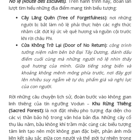
Nô lệ (Route des Esclaves).
Trên hành trình này, đoàn lần
lượt tìm hiểu những địa điểm mang tính biểu tượng:
Cây Lãng Quên (Tree of Forgetfulness):
nơi những
người bị bắt làm nô lệ phải thực hiện các nghi thức
nhằm cắt đứt ký ức về quê hương và nguồn cội trước
khi rời châu Phi.
Cửa Không Trở Lại (Door of No Return):
công trình
tưởng niệm nằm bên bờ Đại Tây Dương, đánh dấu
điểm cuối cùng mà những người nô lệ nhìn thấy
quê hương của mình. Giữa tiếng sóng biển và
khoảng không mênh mông phía trước, nơi đây gợi
lên nhiều suy ngẫm về tự do, phẩm giá và nghị lực
của con người.
Rời những câu chuyện lịch sử, đoàn bước vào không gian
linh thiêng của tín ngưỡng Vodun –
Khu Rừng Thiêng
(Sacred Forest):
là nơi đặt nhiều pho tượng đại diện cho
các vị thần bảo hộ trong văn hóa bản địa. Những cây cổ
thụ lâu năm, bầu không khí trầm mặc cùng các biểu tượng
tâm linh tạo nên một không gian đặc biệt, phản ánh mối
liên kết sâu sắc giữa con người và thế giới tự nhiên trong