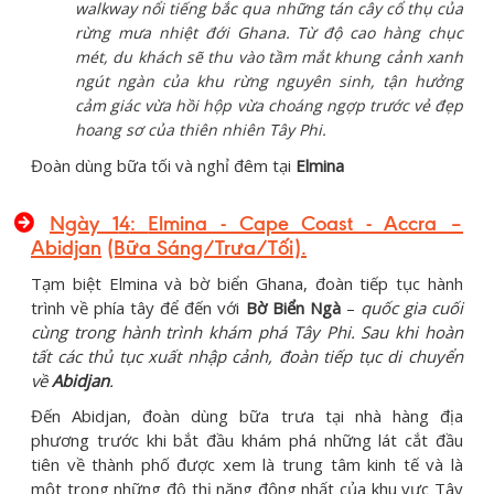
walkway nổi tiếng bắc qua những tán cây cổ thụ của
rừng mưa nhiệt đới Ghana. Từ độ cao hàng chục
mét, du khách sẽ thu vào tầm mắt khung cảnh xanh
ngút ngàn của khu rừng nguyên sinh, tận hưởng
cảm giác vừa hồi hộp vừa choáng ngợp trước vẻ đẹp
hoang sơ của thiên nhiên Tây Phi.
Đoàn dùng bữa tối và nghỉ đêm tại
Elmina
Ngày 1
4
:
Elmina - Cape Coast - Accra –
Abidjan
(Bữa Sáng/Trưa/Tối)
.
Tạm biệt Elmina và bờ biển Ghana, đoàn tiếp tục hành
trình về phía tây để đến với
Bờ Biển Ngà
–
quốc gia cuối
cùng trong hành trình khám phá Tây Phi. Sau khi hoàn
tất các thủ tục xuất nhập cảnh, đoàn tiếp tục di chuyển
về
Abidjan
.
Đến Abidjan, đoàn dùng bữa trưa tại nhà hàng địa
phương trước khi bắt đầu khám phá những lát cắt đầu
tiên về thành phố được xem là trung tâm kinh tế và là
một trong những đô thị năng động nhất của khu vực Tây