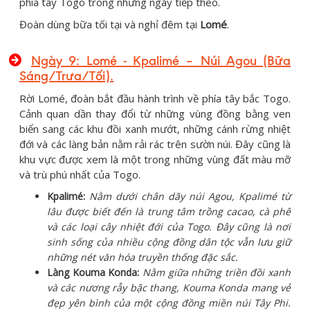
phía tây Togo trong những ngày tiếp theo.
Đoàn dùng bữa tối tại và nghỉ đêm tại
Lomé
.
Ngày 9: Lomé - Kpalimé – Núi Agou (Bữa
Sáng/Trưa/Tối).
Rời Lomé, đoàn bắt đầu hành trình về phía tây bắc Togo.
Cảnh quan dần thay đổi từ những vùng đồng bằng ven
biển sang các khu đồi xanh mướt, những cánh rừng nhiệt
đới và các làng bản nằm rải rác trên sườn núi. Đây cũng là
khu vực được xem là một trong những vùng đất màu mỡ
và trù phú nhất của Togo.
Kpalimé:
Nằm dưới chân dãy núi Agou, Kpalimé từ
lâu được biết đến là trung tâm trồng cacao, cà phê
và các loại cây nhiệt đới của Togo. Đây cũng là nơi
sinh sống của nhiều cộng đồng dân tộc vẫn lưu giữ
những nét văn hóa truyền thống đặc sắc.
Làng Kouma Konda:
Nằm giữa những triền đồi xanh
và các nương rẫy bậc thang, Kouma Konda mang vẻ
đẹp yên bình của một cộng đồng miền núi Tây Phi.