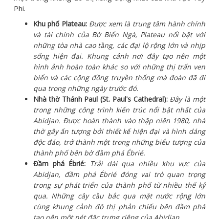
Phi.
Khu phố Plateau:
Được xem là trung tâm hành chính
và tài chính của Bờ Biển Ngà, Plateau nổi bật với
những tòa nhà cao tầng, các đại lộ rộng lớn và nhịp
sống hiện đại. Khung cảnh nơi đây tạo nên một
hình ảnh hoàn toàn khác so với những thị trấn ven
biển và các cộng đồng truyền thống mà đoàn đã đi
qua trong những ngày trước đó.
Nhà thờ Thánh Paul (St. Paul's Cathedral):
Đây là một
trong những công trình kiến trúc nổi bật nhất của
Abidjan. Được hoàn thành vào thập niên 1980, nhà
thờ gây ấn tượng bởi thiết kế hiện đại và hình dáng
độc đáo, trở thành một trong những biểu tượng của
thành phố bên bờ đầm phá Ébrié.
Đầm phá Ébrié:
Trải dài qua nhiều khu vực của
Abidjan, đầm phá Ébrié đóng vai trò quan trọng
trong sự phát triển của thành phố từ nhiều thế kỷ
qua. Những cây cầu bắc qua mặt nước rộng lớn
cùng khung cảnh đô thị phản chiếu bên đầm phá
tạo nên một nét đặc trưng riêng của Abidjan.