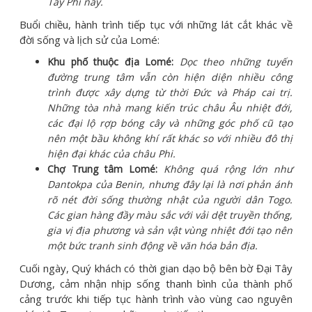
Tây Phi này.
Buổi chiều, hành trình tiếp tục với những lát cắt khác về
đời sống và lịch sử của Lomé:
Khu phố thuộc địa Lomé:
Dọc theo những tuyến
đường trung tâm vẫn còn hiện diện nhiều công
trình được xây dựng từ thời Đức và Pháp cai trị.
Những tòa nhà mang kiến trúc châu Âu nhiệt đới,
các đại lộ rợp bóng cây và những góc phố cũ tạo
nên một bầu không khí rất khác so với nhiều đô thị
hiện đại khác của châu Phi.
Chợ Trung tâm Lomé:
Không quá rộng lớn như
Dantokpa của Benin, nhưng đây lại là nơi phản ánh
rõ nét đời sống thường nhật của người dân Togo.
Các gian hàng đầy màu sắc với vải dệt truyền thống,
gia vị địa phương và sản vật vùng nhiệt đới tạo nên
một bức tranh sinh động về văn hóa bản địa.
Cuối ngày, Quý khách có thời gian dạo bộ bên bờ Đại Tây
Dương, cảm nhận nhịp sống thanh bình của thành phố
cảng trước khi tiếp tục hành trình vào vùng cao nguyên