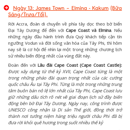
Ngày 1
3
:
James Town – Elmina - Kakum
(Bữa
Sáng/Trưa/Tối)
.
Rời Accra, đoàn di chuyển về phía tây dọc theo bờ biển
Đại Tây Dương để đến với
Cape Coast và Elmina
. Nếu
những ngày đầu hành trình đưa Quý khách tiếp cận tín
ngưỡng Vodun và đời sống văn hóa của Tây Phi, thì hôm
nay sẽ là cơ hội để nhìn lại một trong những chương lịch
sử nhiều biến động nhất của vùng đất này.
Đoàn đến với
Lâu đài Cape Coast (Cape Coast Castle):
Được xây dựng từ thế kỷ XVII, Cape Coast từng là một
trong những pháo đài quan trọng nhất của các cường
quốc châu Âu tại Tây Phi. Từng là một trong những trung
tâm buôn bán nô lệ lớn nhất của Tây Phi, Cape Coast lưu
giữ những dấu tích rõ nét về giai đoạn lịch sử đầy biến
động bên bờ Đại Tây Dương. Ngày nay, công trình được
UNESCO công nhận là Di sản Thế giới, đồng thời trở
thành nơi tưởng niệm hàng triệu người châu Phi đã bị
đưa rời khỏi quê hương trong suốt nhiều thế kỷ