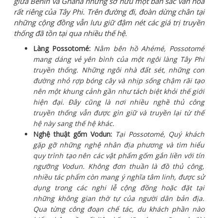
giữa Benin và Ghana nhưng sở hữu một bản sắc văn hóa
rất riêng của Tây Phi. Trên đường đi, đoàn dừng chân tại
những cộng đồng vẫn lưu giữ đậm nét các giá trị truyền
thống đã tồn tại qua nhiều thế hệ.
Làng Possotomé:
Nằm bên hồ Ahémé, Possotomé
mang dáng vẻ yên bình của một ngôi làng Tây Phi
truyền thống. Những ngôi nhà đất sét, những con
đường nhỏ rợp bóng cây và nhịp sống chậm rãi tạo
nên một khung cảnh gần như tách biệt khỏi thế giới
hiện đại. Đây cũng là nơi nhiều nghề thủ công
truyền thống vẫn được gìn giữ và truyền lại từ thế
hệ này sang thế hệ khác.
Nghệ thuật gốm Vodun:
Tại Possotomé, Quý khách
gặp gỡ những nghệ nhân địa phương và tìm hiểu
quy trình tạo nên các vật phẩm gốm gắn liền với tín
ngưỡng Vodun. Không đơn thuần là đồ thủ công,
nhiều tác phẩm còn mang ý nghĩa tâm linh, được sử
dụng trong các nghi lễ cộng đồng hoặc đặt tại
những không gian thờ tự của người dân bản địa.
Qua từng công đoạn chế tác, du khách phần nào