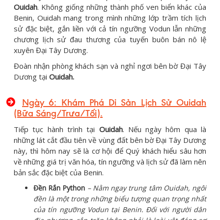
Ouidah
. Không giống những thành phố ven biển khác của
Benin, Ouidah mang trong mình những lớp trầm tích lịch
sử đặc biệt, gắn liền với cả tín ngưỡng Vodun lẫn những
chương lịch sử đau thương của tuyến buôn bán nô lệ
xuyên Đại Tây Dương.
Đoàn nhận phòng khách sạn và nghỉ ngơi bên bờ Đại Tây
Dương tại
Ouidah.
Ngày 6:
Khám Phá Di Sản Lịch Sử Ouidah
(Bữa Sáng/Trưa/Tối)
.
Tiếp tục hành trình tại
Ouidah
. Nếu ngày hôm qua là
những lát cắt đầu tiên về vùng đất bên bờ Đại Tây Dương
này, thì hôm nay sẽ là cơ hội để Quý khách hiểu sâu hơn
về những giá trị văn hóa, tín ngưỡng và lịch sử đã làm nên
bản sắc đặc biệt của Benin.
Đền Rắn Python
– Nằm ngay trung tâm Ouidah, ngôi
đền là một trong những biểu tượng quan trọng nhất
của tín ngưỡng Vodun tại Benin. Đối với người dân