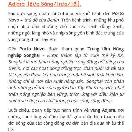
Adjara
(Bữa Sáng/Trưa/Tối)
.
Sau bữa sáng, đoàn rời Cotonou và khởi hành đến
Porto
Novo
–
thủ đô của Benin
. Trên hành trình, những khu phố
nhộn nhịp dần nhường chỗ cho các cánh đồng xanh,
những ngôi làng nhỏ và nhịp sống yên bình đặc trưng của
vùng nông thôn Tây Phi.
Đến
Porto Novo,
đoàn tham quan
Trung tâm Nông
nghiệp Songhai
– Được thành lập từ cuối thế kỷ XX,
Songhai là mô hình nông nghiệp cộng đồng nổi tiếng của
Benin, nơi các hoạt động trồng trọt, chăn nuôi và tái tạo
tài nguyên được kết hợp trong một hệ sinh thái khép kín.
Không chỉ là nơi sản xuất nông sản, Songhai còn phản
ánh những nỗ lực của người dân Tây Phi trong việc phát
triển nông nghiệp bền vững, thích ứng với điều kiện tự
nhiên và nâng cao chất lượng cuộc sống cộng đồng.
Buổi chiều, đoàn tiếp tục hành trình về
vùng Adjara
, nơi
những con sông và đầm lầy đã góp phần hình thành nên
đời sống của các cộng đồng cư dân bản địa qua nhiều thế
hệ.