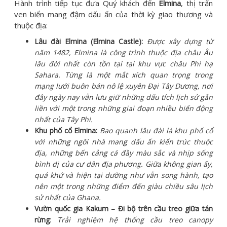
Hành trình tiếp tục đưa Quý khách đến
Elmina
, thị trấn
ven biển mang đậm dấu ấn của thời kỳ giao thương và
thuộc địa:
Lâu đài Elmina (Elmina Castle):
Được xây dựng từ
năm 1482, Elmina là công trình thuộc địa châu Âu
lâu đời nhất còn tồn tại tại khu vực châu Phi hạ
Sahara. Từng là một mắt xích quan trọng trong
mạng lưới buôn bán nô lệ xuyên Đại Tây Dương, nơi
đây ngày nay vẫn lưu giữ những dấu tích lịch sử gắn
liền với một trong những giai đoạn nhiều biến động
nhất của Tây Phi.
Khu phố cổ Elmina:
Bao quanh lâu đài là khu phố cổ
với những ngôi nhà mang dấu ấn kiến trúc thuộc
địa, những bến cảng cá đầy màu sắc và nhịp sống
bình dị của cư dân địa phương. Giữa không gian ấy,
quá khứ và hiện tại dường như vẫn song hành, tạo
nên một trong những điểm đến giàu chiều sâu lịch
sử nhất của Ghana.
Vườn
quốc gia Kakum – Đi bộ trên cầu treo giữa tán
rừng
:
Trải nghiệm hệ thống cầu treo canopy