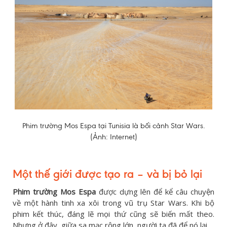
Phim trường Mos Espa tại Tunisia là bối cảnh Star Wars.
(Ảnh: Internet)
Một thế giới được tạo ra – và bị bỏ lại
Phim trường Mos Espa
được dựng lên để kể câu chuyện
về một hành tinh xa xôi trong vũ trụ Star Wars. Khi bộ
phim kết thúc, đáng lẽ mọi thứ cũng sẽ biến mất theo.
Nhưng ở đây, giữa sa mạc rộng lớn, người ta đã để nó lại.