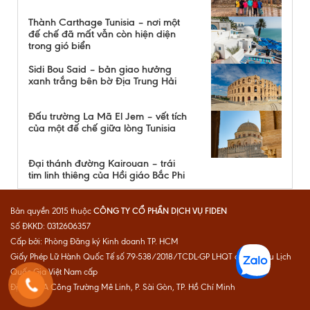
Thành Carthage Tunisia – nơi một
đế chế đã mất vẫn còn hiện diện
trong gió biển
Sidi Bou Said – bản giao hưởng
xanh trắng bên bờ Địa Trung Hải
Đấu trường La Mã El Jem – vết tích
của một đế chế giữa lòng Tunisia
Đại thánh đường Kairouan – trái
tim linh thiêng của Hồi giáo Bắc Phi
CÔNG TY CỔ PHẦN DỊCH VỤ FIDEN
Bản quyền 2015 thuộc
Số ĐKKD: 0312606357
Cấp bởi: Phòng Đăng ký Kinh doanh TP. HCM
Giấy Phép Lữ Hành Quốc Tế số 79-538/2018/TCDL-GP LHQT do Cục Du Lịch
Quốc Gia Việt Nam cấp
Địa chỉ: 1A Công Trường Mê Linh, P. Sài Gòn, TP. Hồ Chí Minh