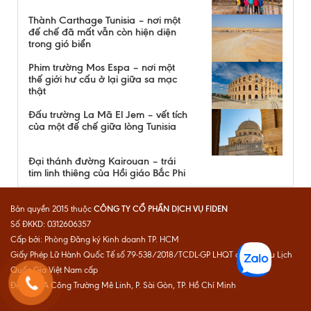
Thành Carthage Tunisia – nơi một
đế chế đã mất vẫn còn hiện diện
trong gió biển
Phim trường Mos Espa – nơi một
thế giới hư cấu ở lại giữa sa mạc
thật
Đấu trường La Mã El Jem – vết tích
của một đế chế giữa lòng Tunisia
Đại thánh đường Kairouan – trái
tim linh thiêng của Hồi giáo Bắc Phi
CÔNG TY CỔ PHẦN DỊCH VỤ FIDEN
Bản quyền 2015 thuộc
Số ĐKKD: 0312606357
Cấp bởi: Phòng Đăng ký Kinh doanh TP. HCM
Giấy Phép Lữ Hành Quốc Tế số 79-538/2018/TCDL-GP LHQT do Cục Du Lịch
Quốc Gia Việt Nam cấp
Địa chỉ: 1A Công Trường Mê Linh, P. Sài Gòn, TP. Hồ Chí Minh