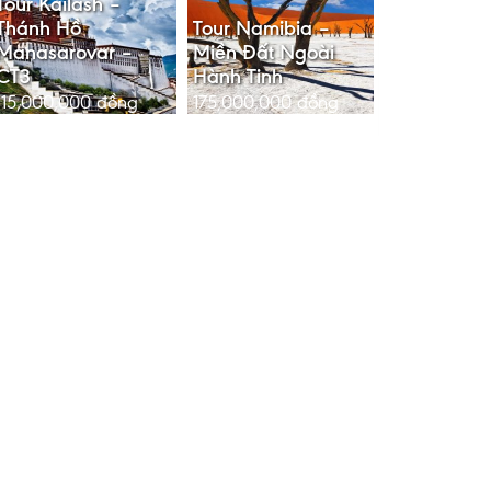
Tour Kailash –
Thánh Hồ
Tour Namibia –
Manasarovar –
Miền Đất Ngoài
CT3
Hành Tinh
115,000,000
đồng
175,000,000
đồng