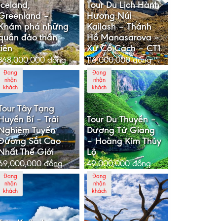
Iceland,
Tour Du Lịch Hành
Greenland –
Hương Núi
Khám phá những
Kailash – Thánh
quần đảo thần
Hồ Manasarova –
tiên
Xứ Cổ Cách – CT1
368,000,000
đồng
116,000,000
đồng
Đang
Đang
nhận
nhận
khách
khách
Tour Tây Tạng
Huyền Bí – Trải
Tour Du Thuyền –
Nghiệm Tuyến
Dương Tử Giang
Đường Sắt Cao
– Hoàng Kim Thủy
Nhất Thế Giới
Lộ
69,000,000
đồng
49,000,000
đồng
Đang
Đang
nhận
nhận
khách
khách