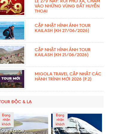
LỄ 2/9 NÀY: RỜI PHỐ XÁ, CHẠM
VÀO NHỮNG VÙNG ĐẤT HUYỀN
THOẠI
CẬP NHẬT HÌNH ẢNH TOUR
KAILASH (KH 27/06/2026)
CẬP NHẬT HÌNH ẢNH TOUR
KAILASH (KH 21/06/2026)
MIGOLA TRAVEL CẬP NHẬT CÁC
HÀNH TRÌNH MỚI 2026 (P.2)
TOUR ĐỘC & LẠ
Đang
Đang
nhận
nhận
khách
khách
Tour Faroe,