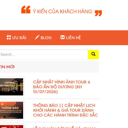
ƯU ĐÃI
BLOG
LIÊN HỆ
arch for:
TIN MỚI
CẬP NHẬT HÌNH ẢNH TOUR 4
ĐẢO ẤN ĐỘ DƯƠNG (KH
13/07/2026)
THÔNG BÁO || CẬP NHẬT LỊCH
KHỞI HÀNH & GIÁ TOUR DÀNH
CHO CÁC HÀNH TRÌNH ĐẶC SẮC