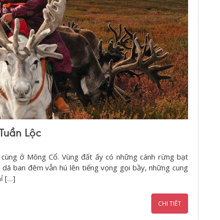
Tuần Lộc
uối cùng ở Mông Cổ. Vùng đất ấy có những cánh rừng bạt
 dã ban đêm vẫn hú lên tiếng vọng gọi bầy, những cung
ỉ […]
CHI TIẾT