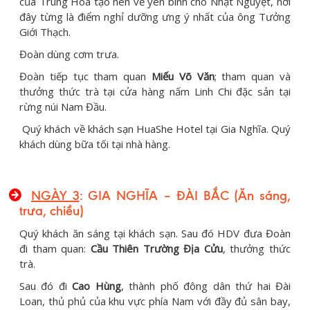
của Trung Hoa tạo nên vẻ yên bình cho Nhật Nguyệt, nơi
đây từng là điểm nghỉ dưỡng ưng ý nhất của ông Tưởng
Giới Thạch.
Đoàn dùng cơm trưa.
Đoàn tiếp tục tham quan
Miếu Võ Văn
; tham quan và
thưởng thức trà tại cửa hàng nấm Linh Chi đặc sản tại
rừng núi Nam Đầu.
Quý khách về khách sạn HuaShe Hotel tại Gia Nghĩa. Quý
khách dùng bữa tối tại nhà hàng.
NGÀY 3
: GIA NGHĨA – ĐÀI BẮC (Ăn sáng,
trưa, chiều)
Quý khách ăn sáng tại khách sạn. Sau đó HDV đưa Đoàn
đi tham quan:
Cầu Thiên Trường Địa Cửu
, thưởng thức
trà.
Sau đó đi
Cao Hùng
, thành phố đông dân thứ hai Đài
Loan, thủ phủ của khu vực phía Nam với đầy đủ sân bay,