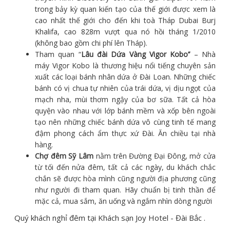
trong bảy kỳ quan kiến tạo của thế giới được xem là
cao nhất thế giới cho đến khi toà Tháp Dubai Burj
Khalifa, cao 828m vượt qua nó hồi tháng 1/2010
(không bao gồm chi phí lên Tháp).
Tham quan “
Lâu đài Dứa Vàng Vigor Kobo’’
– Nhà
máy Vigor Kobo là thương hiệu nổi tiếng chuyên sản
xuất các loại bánh nhân dứa ở Đài Loan. Những chiếc
bánh có vị chua tự nhiên của trái dứa, vị dịu ngọt của
mạch nha, mùi thơm ngậy của bơ sữa. Tất cả hòa
quyện vào nhau với lớp bánh mềm và xốp bên ngoài
tạo nên những chiếc bánh dứa vô cùng tinh tế mang
đậm phong cách ẩm thực xứ Đài. Ăn chiều tại nhà
hàng.
Chợ đêm Sỹ Lâm
nằm trên Đường Đại Đông, mở cửa
từ tối đến nửa đêm, tất cả các ngày, du khách chắc
chắn sẽ được hòa mình cũng người địa phương cũng
như người đi tham quan. Hãy chuẩn bị tinh thần để
mặc cả, mua sắm, ăn uống và ngắm nhìn dòng người
Quý khách nghỉ đêm tại Khách sạn Joy Hotel - Đài Bắc .