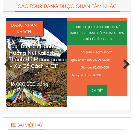
CÁC TOUR ĐANG ĐƯỢC QUAN TÂM KHÁC
ĐANG NHẬN
TOUR DU LỊCH HÀNH HƯƠNG NÚI
KHÁCH
KAILASH – THÁNH HỒ MANASAROVA
– XỨ CỔ CÁCH – CT1
Tour Du Lịch Hành
Hương Núi Kailash –
Thời gian:
12 ngày 11 đêm
Thánh Hồ Manasarova
Ngày khởi hành:
25/08/2026
– Xứ Cổ Cách – CT1
Giá tour:
116,000,000
Ngày KH khác:
14/09
116,000,000
đồng
CHI TIẾT
BÀI VIẾT HAY