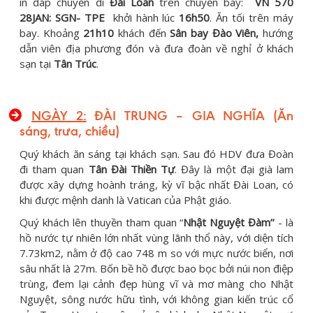
in đáp chuyến đi
Đài Loan
trên chuyến bay:
VN 570
28JAN: SGN- TPE
khởi hành lúc
16h50
. Ăn tối trên máy
bay. Khoảng
21h10
khách đến
Sân bay Đào Viên,
hướng
dẫn viên địa phương đón và đưa đoàn về nghỉ ở khách
sạn tại
Tân Trúc
.
NGÀY 2:
ĐÀI TRUNG – GIA NGHĨA (Ăn
sáng, trưa, chiều)
Quý khách ăn sáng tại khách sạn. Sau đó HDV đưa Đoàn
đi tham quan
Tân Đài Thiền Tự
. Đây là một đại già lam
được xây dựng hoành tráng, kỳ vĩ bậc nhất Đài Loan, có
khi được mệnh danh là Vatican của Phật giáo.
Quý khách lên thuyền tham quan “
Nhật Nguyệt Đàm’’
- là
hồ nước tự nhiên lớn nhất vùng lãnh thổ này, với diện tích
7.73km2, nằm ở độ cao 748 m so với mực nước biển, nơi
sâu nhất là 27m. Bốn bề hồ được bao bọc bởi núi non điệp
trùng, đem lại cảnh đẹp hùng vĩ và mơ màng cho Nhật
Nguyệt, sông nước hữu tình, với không gian kiến trúc cổ