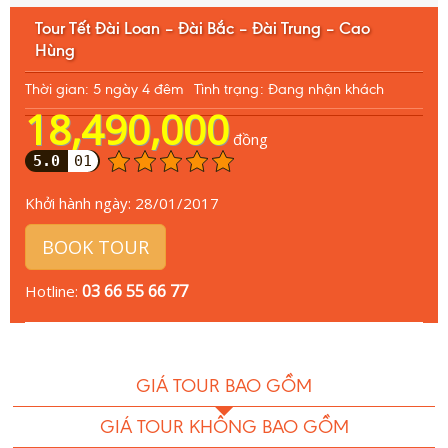
Tour Tết Đài Loan – Đài Bắc – Đài Trung – Cao
Hùng
Thời gian: 5 ngày 4 đêm
Tình trạng: Đang nhận khách
18,490,000
đồng
5.0
01
Khởi hành ngày:
28/01/2017
BOOK TOUR
03 66 55 66 77
Hotline:
GIÁ TOUR BAO GỒM
GIÁ TOUR KHÔNG BAO GỒM