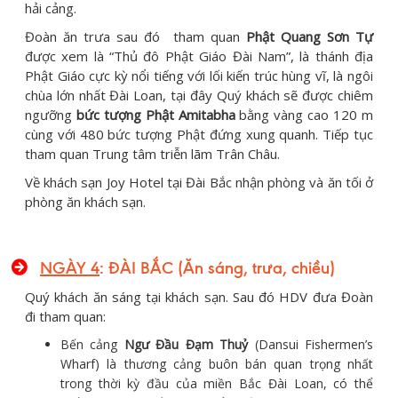
hải cảng.
Đoàn ăn trưa sau đó tham quan
Phật Quang Sơn Tự
được xem là “Thủ đô Phật Giáo Đài Nam”, là thánh địa
Phật Giáo cực kỳ nổi tiếng với lối kiến trúc hùng vĩ, là ngôi
chùa lớn nhất Đài Loan, tại đây Quý khách sẽ được chiêm
ngưỡng
bức tượng Phật Amitabha
bằng vàng cao 120 m
cùng với 480 bức tượng Phật đứng xung quanh. Tiếp tục
tham quan Trung tâm triễn lãm Trân Châu.
Về khách sạn Joy Hotel tại Đài Bắc nhận phòng và ăn tối ở
phòng ăn khách sạn.
NGÀY 4
: ĐÀI BẮC (Ăn sáng, trưa, chiều)
Quý khách ăn sáng tại khách sạn. Sau đó HDV đưa Đoàn
đi tham quan:
Bến cảng
Ngư Đầu Đạm Thuỷ
(Dansui Fishermen’s
Wharf) là thương cảng buôn bán quan trọng nhất
trong thời kỳ đầu của miền Bắc Đài Loan, có thể