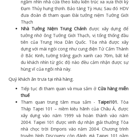
ngắm nhìn nhà cửa theo kiểu kiến trúc xa xưa thời kỳ
Đạm Thủy hưng thịnh. Bảo tàng Tỳ Hưu; Sau đó HDV
đưa đoàn đi tham quan Đài tưởng niệm Tưởng Giới
Thạch
Nhà Tưởng Niệm Trung Chánh
được xây dựng để
tưởng nhớ ông Tưởng Giới Thạch, vị tổng thống đầu
tiên của Trung Hoa Dân Quốc. Tòa nhà được xây
dựng với mái ngói cong như cung điện Tử Cấm Thành
ở Bắc Kinh, tường trắng gạch xanh cao 70m, bất kể
du khách nhìn từ góc độ nào đều cảm nhận được sự
hùng vĩ của ngôi nhà này.
Quý khách ăn trưa tại nhà hàng.
Tiếp tục đi tham quan và mua sắm ở
Cửa hàng miễn
thuế
Tham quan trung tâm mua sắm -
Taipei101.
Tòa
Tháp Tapei 101 – niềm kiêu hãnh của Châu Á, được
xây dựng vào năm 1999 và hoàn thành vào năm
2004. Taipei 101 được vinh dự nhận giải thưởng Tòa
nhà chọc trời Emporis vào năm 2004. Chương trình
truyền hình Discovery còn đánh giá Taipei 101 nằm