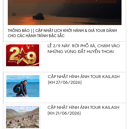
THÔNG BÁO || CẬP NHẬT LỊCH KHỞI HÀNH & GIÁ TOUR DÀNH
CHO CÁC HÀNH TRÌNH ĐẶC SẮC
LỄ 2/9 NÀY: RỜI PHỐ XÁ, CHẠM VÀO
NHỮNG VÙNG ĐẤT HUYỀN THOẠI
CẬP NHẬT HÌNH ẢNH TOUR KAILASH
(KH 27/06/2026)
CẬP NHẬT HÌNH ẢNH TOUR KAILASH
(KH 21/06/2026)