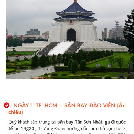
NGÀY 1
: TP. HCM – SÂN BAY ĐÀO VIÊN (Ăn
chiều)
Quý khách tập trung tại
sân bay Tân Sơn Nhất, ga đi quốc
tế
lúc
14g20
, Trưởng Đoàn hướng dẫn làm thủ tục check