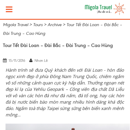
Migola Travel
>
Tours
>
Archive
>
Tour Tết Đài Loan – Đài Bắc –
Đài Trung – Cao Hùng
Tour Tết Đài Loan – Đài Bắc – Đài Trung – Cao Hùng
15/11/2016
Nhơn Lê
Hành trình sẽ đưa Quý khách đến với Đài Loan - hòn đảo
ngọc xinh đẹp ở phía Đông Nam Trung Quốc, chiêm ngắm
vô số những cảnh quan cực kỳ hấp dẫn. Thưởng ngoạn nét
đẹp kì lạ của Yehliu Geopark – Công viên địa chất Dã Liễu
với vô vàn các hòn đá như đá nấm, đá tổ ong, hay các hòn
đá bị nước biển bào mòn mang nhiều hình dáng khá độc
đáo. Ngắm toà tháp Taipei sừng sững bên biển xanh mênh
mông…