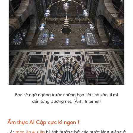
Bạn sẽ ngỡ ngàng trước những họa tiết tinh xảo, tỉ mỉ
đến từng đường nét. (Ảnh: Internet)
Ẩm thực Ai Cập cực kì ngon !
Các
món ăn Ai Cập
bị ảnh hưởng bởi các nước láng giềng ở