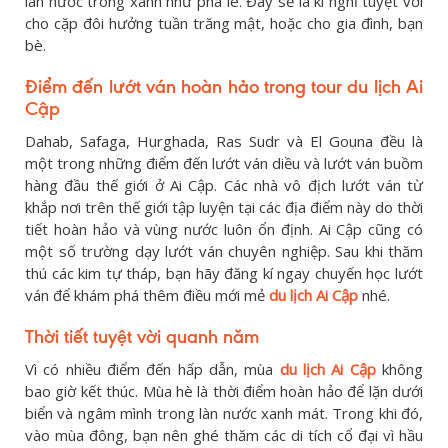
làn nước trong xanh như pha lê. Đây sẽ là kì nghỉ tuyệt vời
cho cặp đôi hưởng tuần trăng mật, hoặc cho gia đình, bạn
bè.
Điểm đến lướt ván hoàn hảo trong tour du lịch Ai
Cập
Dahab, Safaga, Hurghada, Ras Sudr và El Gouna đều là
một trong những điểm đến lướt ván diều và lướt ván buồm
hàng đầu thế giới ở Ai Cập. Các nhà vô địch lướt ván từ
khắp nơi trên thế giới tập luyện tại các địa điểm này do thời
tiết hoàn hảo và vùng nước luôn ổn định. Ai Cập cũng có
một số trường dạy lướt ván chuyên nghiệp. Sau khi thăm
thú các kim tự tháp, bạn hãy đăng kí ngay chuyến học lướt
ván để khám phá thêm điều mới mẻ
du lịch Ai Cập
nhé.
Thời tiết tuyệt vời quanh năm
Vì có nhiều điểm đến hấp dẫn, mùa
du lịch Ai Cập
không
bao giờ kết thúc. Mùa hè là thời điểm hoàn hảo để lặn dưới
biển và ngâm mình trong làn nước xanh mát. Trong khi đó,
vào mùa đông, bạn nên ghé thăm các di tích cổ đại vì hầu