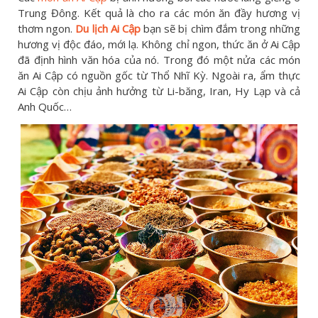
Trung Đông. Kết quả là cho ra các món ăn đầy hương vị
thơm ngon.
Du lịch Ai Cập
bạn sẽ bị chìm đắm trong những
hương vị độc đáo, mới lạ. Không chỉ ngon, thức ăn ở Ai Cập
đã định hình văn hóa của nó. Trong đó một nửa các món
ăn Ai Cập có nguồn gốc từ Thổ Nhĩ Kỳ. Ngoài ra, ẩm thực
Ai Cập còn chịu ảnh hưởng từ Li-băng, Iran, Hy Lạp và cả
Anh Quốc…