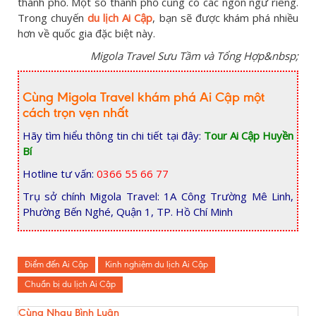
thành phố. Một số thành phố cũng có các ngôn ngữ riêng.
Trong chuyến
du lịch Ai Cập
, bạn sẽ được khám phá nhiều
hơn về quốc gia đặc biệt này.
Migola Travel Sưu Tầm và Tổng Hợp&nbsp;
Cùng Migola Travel khám phá Ai Cập một
cách trọn vẹn nhất
Hãy tìm hiểu thông tin chi tiết tại đây:
Tour Ai Cập Huyền
Bí
Hotline tư vấn:
0366 55 66 77
Trụ sở chính Migola Travel: 1A Công Trường Mê Linh,
Phường Bến Nghé, Quận 1, TP. Hồ Chí Minh
Điểm đến Ai Cập
Kinh nghiệm du lịch Ai Cập
Chuẩn bị du lịch Ai Cập
Cùng Nhau Bình Luận