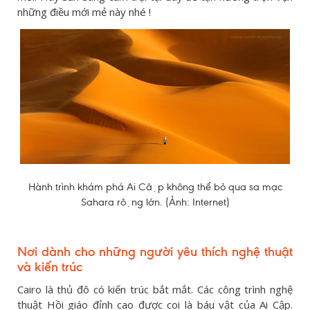
những điều mới mẻ này nhé !
Hành trình khám phá Ai Cập không thể bỏ qua sa mạc
Sahara rộng lớn. (Ảnh: Internet)
Nơi dành cho những người yêu thích nghệ thuật
và kiến trúc
Cairo là thủ đô có kiến trúc bắt mắt. Các công trình nghệ
thuật Hồi giáo đỉnh cao được coi là báu vật của Ai Cập.