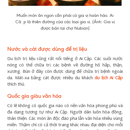
Muốn món ăn ngon cần phải có gia vị hoàn hảo. Ai
Cập là thiên đường của các loại gia vị. (Ảnh: Gia vị
được bán tại chợ Nubian)
Nước và cát được dùng để trị liệu
Du lịch trị liệu cũng rất nổi tiếng ở Ai Cập. Các suối nước
nóng có thể chữa trị các bệnh về đường hô hấp, thận,
xương. Bùn ở đây còn được dùng để chữa trị bệnh ngoài
da. Mát-xa bằng cát được nhiều du khách
du lịch Ai Cập
thích thú.
Quốc gia giàu văn hóa
Có lẽ không có quốc gia nào có nền văn hóa phong phú và
đa dạng tương tự như Ai Cập. Người dân luôn hòa đồng,
thân thiện. Các món ăn độc đáo pha lẫn văn hóa nhiều vùng
miền. Thậm chí có cả thời trang khác nhau đại diện cho mỗi