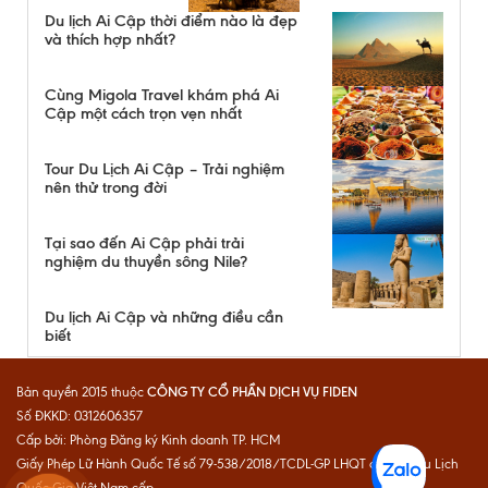
Du lịch Ai Cập thời điểm nào là đẹp
và thích hợp nhất?
Cùng Migola Travel khám phá Ai
Cập một cách trọn vẹn nhất
Tour Du Lịch Ai Cập – Trải nghiệm
nên thử trong đời
Tại sao đến Ai Cập phải trải
nghiệm du thuyền sông Nile?
Du lịch Ai Cập và những điều cần
biết
CÔNG TY CỔ PHẦN DỊCH VỤ FIDEN
Bản quyền 2015 thuộc
Số ĐKKD: 0312606357
Cấp bởi: Phòng Đăng ký Kinh doanh TP. HCM
Giấy Phép Lữ Hành Quốc Tế số 79-538/2018/TCDL-GP LHQT do Cục Du Lịch