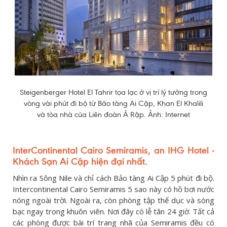
Steigenberger Hotel El Tahrir tọa lạc ở vị trí lý tưởng trong
vòng vài phút đi bộ từ Bảo tàng Ai Cập, Khan El Khalili
và tòa nhà của Liên đoàn Ả Rập. Ảnh: Internet
InterContinental Cairo Semiramis, an IHG Hotel -
Khách Sạn Ai Cập hiện đại nhất.
Nhìn ra Sông Nile và chỉ cách Bảo tàng Ai Cập 5 phút đi bộ.
Intercontinental Cairo Semiramis 5 sao này có hồ bơi nước
nóng ngoài trời. Ngoài ra, còn phòng tập thể dục và sòng
bạc ngay trong khuôn viên. Nơi đây có lễ tân 24 giờ. Tất cả
các phòng được bài trí trang nhã của Semiramis đều có