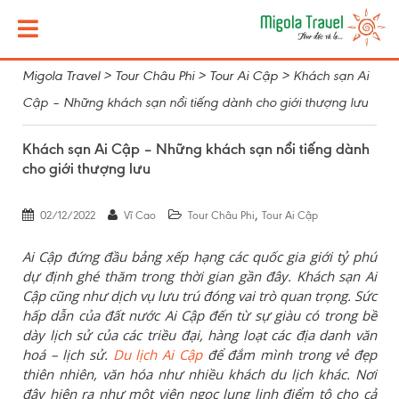
Migola Travel
>
Tour Châu Phi
>
Tour Ai Cập
>
Khách sạn Ai
Cập – Những khách sạn nổi tiếng dành cho giới thượng lưu
Khách sạn Ai Cập – Những khách sạn nổi tiếng dành
cho giới thượng lưu
,
02/12/2022
Vĩ Cao
Tour Châu Phi
Tour Ai Cập
Ai Cập đứng đầu bảng xếp hạng các quốc gia giới tỷ phú
dự định ghé thăm trong
thời gian gần đây
. Khách sạn Ai
Cập cũng như dịch vụ lưu trú đóng vai trò quan trọng. Sức
hấp dẫn của đất nước Ai Cập đến từ sự giàu có trong bề
dày lịch sử của các triều đại
,
hàng loạt các địa danh văn
hoá – lịch sử.
Du lịch Ai Cập
để đắm mình trong vẻ đẹp
thiên nhiên, văn hóa như nhiều khách du lịch khác.
Nơi
đây hiện ra như một viên ngọc lung linh điểm tô cho cả