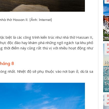
k
hà thờ Hassan II. (Ảnh: Internet)
To
T
M
c biệt là các công trình kiến trúc như nhà thờ Hassan II,
11
hực độc đáo hay khám phá những ngõ ngách tại khu phố
Đ
 thời điểm này cũng rất thú vị với nhiều hoạt động như
n
k
Hà
tháng 8
gi
óng nhất. Nhiệt độ sẽ phụ thuộc vào nơi bạn ở, dù là sa
– 
La
Tr
18
Đ
n
k