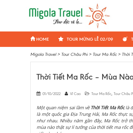
HOME
TOUR MỪNG LỄ 02/09
Migola Travel
>
Tour Châu Phi
>
Tour Ma Rốc
>
Thời 
Thời Tiết Ma Rốc – Mùa Nào
,
01/10/2022
Vĩ Cao
Tour Ma Rốc
Tour Châu P
Một quan niệm sai lầm về
Thời Tiết Ma Rốc
là 
là một quốc gia Địa Trung Hải, M
a Rốc
thực sự
như nhau.
Nhiều năm gần đây, Ma Rốc trở thà
mùa nào thật sự lí tưởng của thời tiết ma rốc để