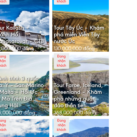
hách
khách
ur Kailash –
Tour Tây Úc – Khám
hánh Hồ
phá miền Viễn Tây
anasarovar – CT3
nước Úc
5,000,000
đồng
130,000,000
đồng
ang
Đang
hận
nhận
hách
khách
nh trình 3 quốc
a: Ý – San Marino
Tour Faroe, Iceland,
Malta – Hồi Ức
Greenland – Khám
 Mã Trên Địa
phá những quần
ung Hải
đảo thần tiên
5,000,000
đồng
368,000,000
đồng
ang
Đang
hận
nhận
hách
khách