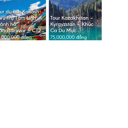
ur du lịch Kailash
Vũ Trụ Tâm Linh –
Tour Kazakhstan –
ánh hồ
Kyrgyzstan – Khúc
anasarovar – CT2
Ca Du Mục
,000,000
đồng
75,000,000
đồng