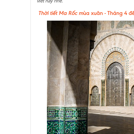
viết này nhé.
Thời tiết Ma Rốc m
ùa xuân - Tháng 4 đ