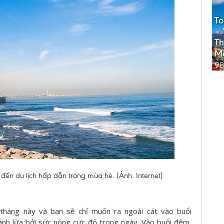
To
– 
Th
M
98
ến du lịch hấp dẫn trong mùa hè. (Ảnh: Internet)
háng này và bạn sẽ chỉ muốn ra ngoài cát vào buổi
nh lừa bởi sức nóng cực độ trong ngày. Vào buổi đêm,