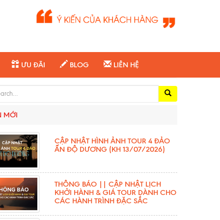
ƯU ĐÃI
BLOG
LIÊN HỆ
ch for:
N MỚI
CẬP NHẬT HÌNH ẢNH TOUR 4 ĐẢO
ẤN ĐỘ DƯƠNG (KH 13/07/2026)
THÔNG BÁO || CẬP NHẬT LỊCH
KHỞI HÀNH & GIÁ TOUR DÀNH CHO
CÁC HÀNH TRÌNH ĐẶC SẮC