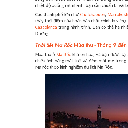
nhiệt độ xuống rất nhanh, bạn cần chuẩn bị vài
Các thành phố lớn như
Chefchaouen
,
Marrakes
thấy thời điểm này hoàn hảo nhất chính là viế
Casablanca
trong hành trình. Bạn có thể hạ nhi
Dương.
Thời tiết Ma Rốc
Mùa thu - T
háng 9 đến 
Mùa thu ở
Ma Rốc
khá ôn hòa, và bạn được tận 
nhiều ánh nắng mặt trời và đêm mát mẻ trong 
Ma rốc theo
kinh nghiệm du lịch Ma Rốc.