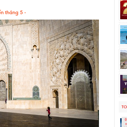
ến tháng 5 -
TO
Đ
n