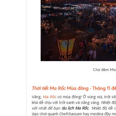
Chợ đêm Marr
Thời tiết Ma Rốc
Mùa đông - T
háng 11 đ
Vâng,
Ma Rốc
có mùa đông! Ở vùng núi, trời sẽ
khá dễ chịu với trời xanh và nắng vàng. Nhiệt
vời nhất để bạn
du lịch Ma Rốc
.
Nhiệt độ dễ 
dạo chơi quanh Chefchaouen hay medina đầy m