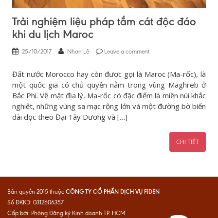
Trải nghiệm liệu pháp tắm cát độc đáo
khi du lịch Maroc
25/10/2017
Nhơn Lê
Leave a comment
Đất nước Morocco hay còn được gọi là Maroc (Ma-rốc), là
một quốc gia có chủ quyền nằm trong vùng Maghreb ở
Bắc Phi. Về mặt địa lý, Ma-rốc có đặc điểm là miền núi khắc
nghiệt, những vùng sa mạc rộng lớn và một đường bờ biển
dài dọc theo Đại Tây Dương và […]
CHI TIẾT
CÔNG TY CỔ PHẦN DỊCH VỤ FIDEN
Bản quyền 2015 thuộc
Số ĐKKD: 0312606357
Cấp bởi: Phòng Đăng ký Kinh doanh TP. HCM