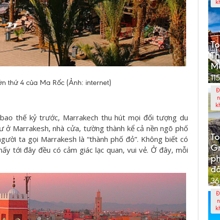
k
To
T
M
11
n thứ 4 của Ma Rốc (Ảnh: internet)
Đ
n
k
bao thế kỷ trước, Marrakech thu hút mọi đối tượng du
hư ở Marrakesh, nhà cửa, tường thành kể cả nền ngõ phố
To
gười ta gọi Marrakesh là “thành phố đỏ”. Không biết có
G
ấy tới đây đều có cảm giác lạc quan, vui vẻ. Ở đây, mỗi
p
đả
36
Đ
n
k