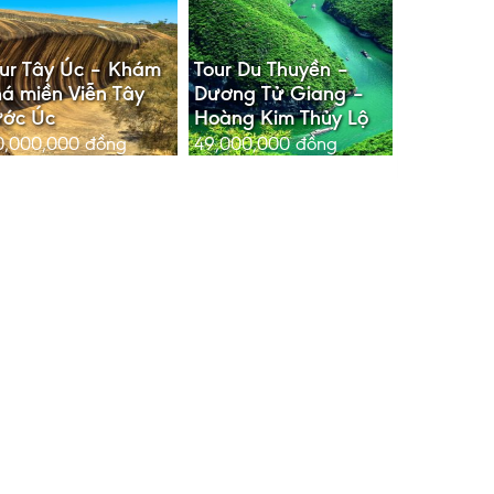
ur Tây Úc – Khám
Tour Du Thuyền –
á miền Viễn Tây
Dương Tử Giang –
ước Úc
Hoàng Kim Thủy Lộ
0,000,000
đồng
49,000,000
đồng