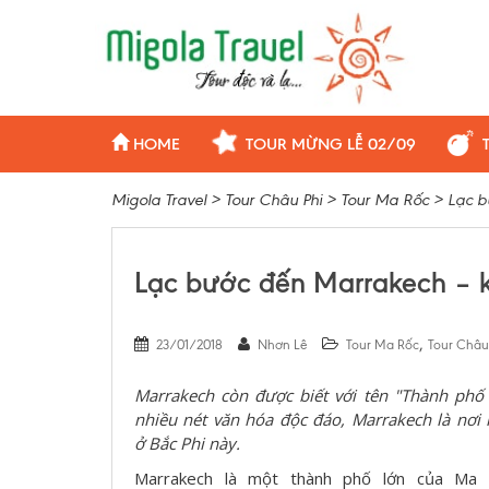
HOME
TOUR MỪNG LỄ 02/09
Migola Travel
>
Tour Châu Phi
>
Tour Ma Rốc
>
Lạc b
Lạc bước đến Marrakech – k
,
23/01/2018
Nhơn Lê
Tour Ma Rốc
Tour Châu
Marrakech còn được biết với tên "Thành phố
nhiều nét văn hóa độc đáo, Marrakech là nơi
ở
Bắc
Phi
này.
Marrakech là một thành phố lớn của Ma 