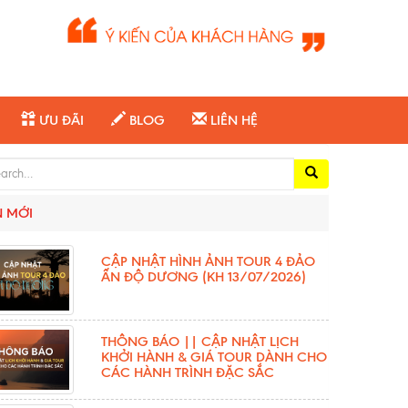
ƯU ĐÃI
BLOG
LIÊN HỆ
ch for:
N MỚI
CẬP NHẬT HÌNH ẢNH TOUR 4 ĐẢO
ẤN ĐỘ DƯƠNG (KH 13/07/2026)
THÔNG BÁO || CẬP NHẬT LỊCH
KHỞI HÀNH & GIÁ TOUR DÀNH CHO
CÁC HÀNH TRÌNH ĐẶC SẮC