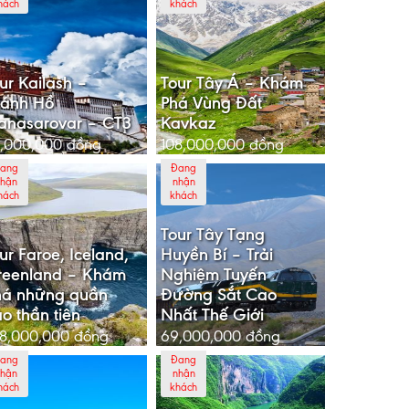
hách
khách
ur Kailash –
Tour Tây Á – Khám
hánh Hồ
Phá Vùng Đất
anasarovar – CT3
Kavkaz
5,000,000
đồng
108,000,000
đồng
ang
Đang
hận
nhận
hách
khách
Tour Tây Tạng
ur Faroe, Iceland,
Huyền Bí – Trải
reenland – Khám
Nghiệm Tuyến
há những quần
Đường Sắt Cao
o thần tiên
Nhất Thế Giới
8,000,000
đồng
69,000,000
đồng
ang
Đang
hận
nhận
hách
khách