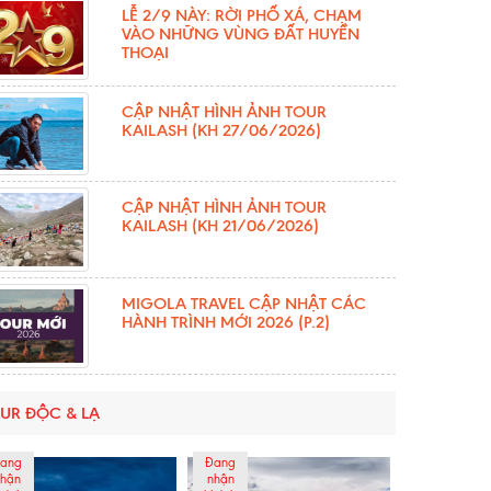
LỄ 2/9 NÀY: RỜI PHỐ XÁ, CHẠM
VÀO NHỮNG VÙNG ĐẤT HUYỀN
THOẠI
CẬP NHẬT HÌNH ẢNH TOUR
KAILASH (KH 27/06/2026)
CẬP NHẬT HÌNH ẢNH TOUR
KAILASH (KH 21/06/2026)
MIGOLA TRAVEL CẬP NHẬT CÁC
HÀNH TRÌNH MỚI 2026 (P.2)
UR ĐỘC & LẠ
ang
Đang
hận
nhận