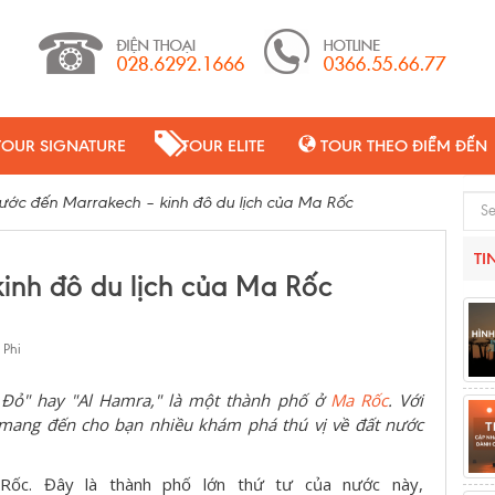
TOUR SIGNATURE
TOUR ELITE
TOUR THEO ĐIỂM ĐẾN
ước đến Marrakech – kinh đô du lịch của Ma Rốc
Sear
TI
inh đô du lịch của Ma Rốc
 Phi
 Đỏ" hay "Al Hamra," là một thành phố ở
Ma
R
ốc
. Với
 mang đến cho bạn nhiều khám phá thú vị về đất nước
Rốc. Đây là thành phố lớn thứ tư của nước này,