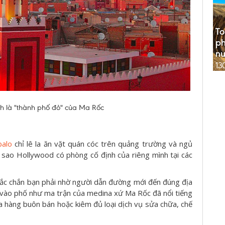
To
ph
n
13
h là "thành phố đỏ" của Ma Rốc
balo
chỉ lê la ăn vặt quán cóc trên quảng trường và ngủ
i sao Hollywood có phòng cố định của riêng mình tại các
ắc chắn bạn phải nhờ người dẫn đường mới đến đúng địa
 vào phố như ma trận của medina xứ Ma Rốc đã nổi tiếng
ửa hàng buôn bán hoặc kiêm đủ loại dịch vụ sửa chữa, chế