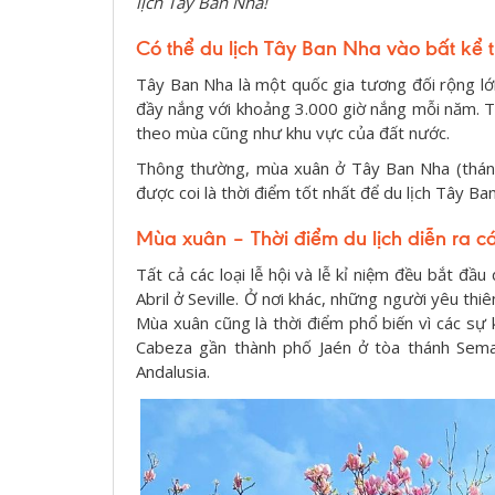
lịch Tây Ban Nha!
Có thể du lịch Tây Ban Nha vào bất kể 
Tây Ban Nha là một quốc gia tương đối rộng lớ
đầy nắng với khoảng 3.000 giờ nắng mỗi năm. Tu
theo mùa cũng như khu vực của đất nước.
Thông thường, mùa xuân ở Tây Ban Nha (tháng
được coi là thời điểm tốt nhất để du lịch Tây Ba
Mùa xuân – Thời điểm du lịch diễn ra c
Tất cả các loại lễ hội và lễ kỉ niệm đều bắt đầ
Abril ở Seville. Ở nơi khác, những người yêu thi
Mùa xuân cũng là thời điểm phổ biến vì các sự
Cabeza gần thành phố Jaén ở tòa thánh Sema
Andalusia.