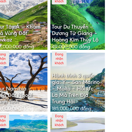
hách
khách
ur Tây Á – Khám
Tour Du Thuyền –
á Vùng Đất
Dương Tử Giang –
avkaz
Hoàng Kim Thủy Lộ
8,000,000
đồng
49,000,000
đồng
ang
Đang
hận
nhận
hách
khách
Hành trình 3 quốc
gia: Ý – San Marino
ur Namibia –
– Malta – Hồi Ức
ền Đất Ngoài
La Mã Trên Địa
nh Tinh
Trung Hải
5,000,000
đồng
185,000,000
đồng
ang
Đang
hận
nhận
hách
khách