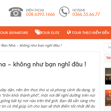
TOUR SIGNATURE
TOUR ELITE
TOUR THEO ĐIỂM ĐẾN
ây Ban Nha – không như bạn nghĩ đâu !
Sear
TI
ha – không như bạn nghĩ đâu !
 dày dặn, nền ẩm thực thú vị và phong cảnh đa dạng, lý
“trốn khỏi thành phố”, một nơi để nghỉ dưỡng trên núi
iống bất kỳ nơi nào trên thế giới. Bạn đã sẵn sàng cho
tin có thể giúp ích cho bạn về thời điểm tốt nhất để du