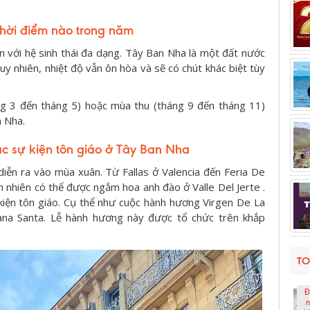
thời điểm nào trong năm
n với hệ sinh thái đa dạng. Tây Ban Nha là một đất nước
y nhiên, nhiệt độ vẫn ôn hòa và sẽ có chút khác biệt tùy
 3 đến tháng 5) hoặc mùa thu (tháng 9 đến tháng 11)
n Nha.
ác sự kiện tôn giáo ở Tây Ban Nha
u diễn ra vào mùa xuân. Từ Fallas ở Valencia đến Feria De
ên nhiên có thể được ngắm hoa anh đào ở Valle Del Jerte .
 kiện tôn giáo. Cụ thể như cuộc hành hương Virgen De La
na Santa. Lễ hành hương này được tổ chức trên khắp
TO
Đ
n