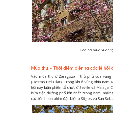
Hoa nở mùa xuân tại
Mùa thu – Thời điểm diễn ra các lễ hội 
Vào mùa thu ở Zaragoza – thủ phủ của vùng Ar
(Fiestas Del Pilar). Trong khi ở vùng phía nam 
hội này luân phiên tổ chức ở Seville và Malaga.
bữa tiệc đường phố lớn nhất trong năm, những
các liên hoan phim đặc biệt ở Sitges và San Seba