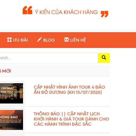
ƯU ĐÃI
BLOG
LIÊN HỆ
ch for:
N MỚI
CẬP NHẬT HÌNH ẢNH TOUR 4 ĐẢO
ẤN ĐỘ DƯƠNG (KH 13/07/2026)
THÔNG BÁO || CẬP NHẬT LỊCH
KHỞI HÀNH & GIÁ TOUR DÀNH CHO
CÁC HÀNH TRÌNH ĐẶC SẮC