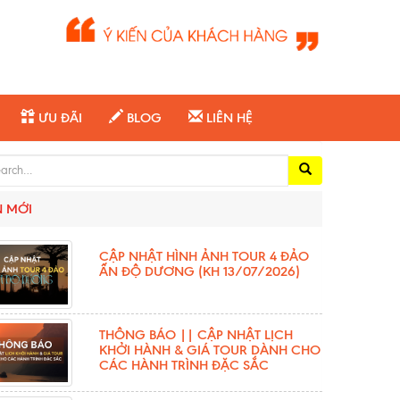
ƯU ĐÃI
BLOG
LIÊN HỆ
ch for:
N MỚI
CẬP NHẬT HÌNH ẢNH TOUR 4 ĐẢO
ẤN ĐỘ DƯƠNG (KH 13/07/2026)
THÔNG BÁO || CẬP NHẬT LỊCH
KHỞI HÀNH & GIÁ TOUR DÀNH CHO
CÁC HÀNH TRÌNH ĐẶC SẮC