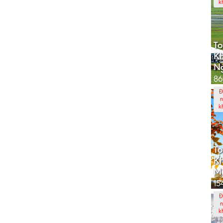
k
To
K
N
86
Đ
n
k
To
Kh
Mi
15
Đ
n
k