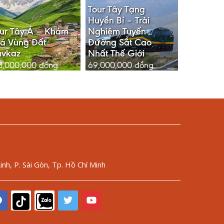
Tour Tây Tạng
Huyền Bí – Trải
ur Tây Á – Khám
Nghiệm Tuyến
á Vùng Đất
Đường Sắt Cao
avkaz
Nhất Thế Giới
8,000,000
đồng
69,000,000
đồng
nh, P. Sài Gòn, Tp. Hồ Chí Minh