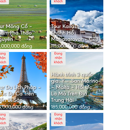
hách
khách
ur Mông Cổ –
Tour Kailash –
hám Phá Thảo
Thánh Hồ
guyên
Manasarovar – CT3
,000,000
đồng
115,000,000
đồng
ang
Đang
hận
nhận
hách
khách
Hành trình 3 quốc
gia: Ý – San Marino
ur Du Lịch Pháp –
– Malta – Hồi Ức
úc Du Ca Trên
La Mã Trên Địa
ền Di Sản
Trung Hải
4,000,000
đồng
185,000,000
đồng
ang
Đang
hận
nhận
hách
khách