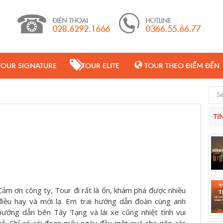
TOUR SIGNATURE
TOUR ELITE
TOUR THEO ĐIỂM ĐẾN
Sear
TI
Cảm ơn công ty, Tour đi rất là ổn, khám phá được nhiều
điều hay và mới lạ. Em trai hướng dẫn đoàn cùng anh
hướng dẫn bên Tây Tạng và lái xe cũng nhiệt tình vui
vẻ. Chỉ có cái đoạn mấy ngày đầu mệt quá cho nên các