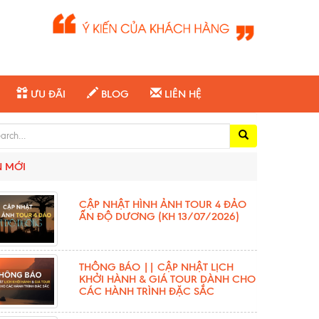
ƯU ĐÃI
BLOG
LIÊN HỆ
ch for:
N MỚI
CẬP NHẬT HÌNH ẢNH TOUR 4 ĐẢO
ẤN ĐỘ DƯƠNG (KH 13/07/2026)
THÔNG BÁO || CẬP NHẬT LỊCH
KHỞI HÀNH & GIÁ TOUR DÀNH CHO
CÁC HÀNH TRÌNH ĐẶC SẮC