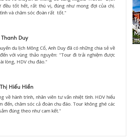
 đều tốt hết, rất thú vị, đúng như mong đợi của chị.
tình và chăm sóc đoàn rất tốt."
To
T
M
 Thanh Duy
11
huyến du lịch Mông Cổ, Anh Duy đã có những chia sẻ về
 đến với vùng thảo nguyên: "Tour đi trải nghiệm được
hài lòng, HDV chu đáo."
 Thị Hiếu Hiền
ng về hành trình, nhân viên tư vấn nhiệt tình. HDV hiểu
ểm đến, chăm sóc cả đoàn chu đáo. Tour không ghé các
sắm đúng theo như cam kết."