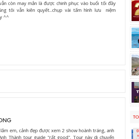
vẫn còn may mắn là được chinh phục vào buổi tối đầy
ng tôi vẫn kiên quyết...chụp vài tấm hình lưu niệm
ày ^^
TO
ONG
i lắm em, cảnh đẹp được xem 2 show hoành tráng, anh
Đ
n
 Anh Thành tour guide "rất good". Tour này di chuyển