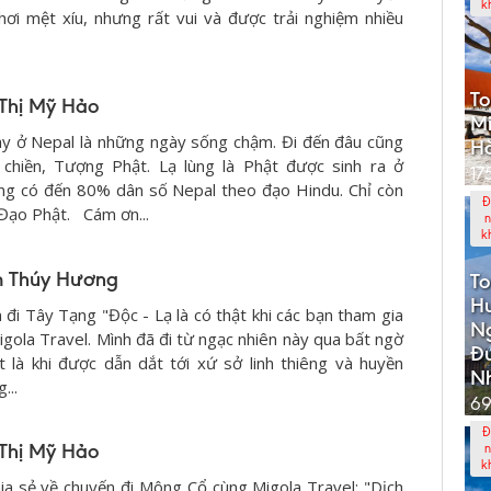
k
hơi mệt xíu, nhưng rất vui và được trải nghiệm nhiều
To
 Thị Mỹ Hảo
Mi
y ở Nepal là những ngày sống chậm. Đi đến đâu cũng
Hà
 chiền, Tượng Phật. Lạ lùng là Phật được sinh ra ở
17
ng có đến 80% dân số Nepal theo đạo Hindu. Chỉ còn
Đ
Đạo Phật. Cám ơn...
n
k
m Thúy Hương
To
Hu
 đi Tây Tạng "Độc - Lạ là có thật khi các bạn tham gia
N
igola Travel. Mình đã đi từ ngạc nhiên này qua bất ngờ
Đ
t là khi được dẫn dắt tới xứ sở linh thiêng và huyền
Nh
...
69
Đ
 Thị Mỹ Hảo
n
k
ia sẻ về chuyến đi Mông Cổ cùng Migola Travel: "Dịch