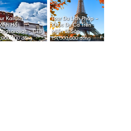
ur Kailash –
Tour Du Lịch Pháp –
hánh Hồ
Khúc Du Ca Trên
anasarovar – CT3
Miền Di Sản
5,000,000
đồng
154,000,000
đồng