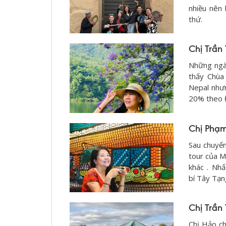
nhiều nên 
thứ.
Chị Trần
Những ngà
thấy Chùa
Nepal như
20% theo 
Chị Phạ
Sau chuyến
tour của M
khác . Nhấ
bí Tây Tạng
Chị Trần
Chị Hảo ch