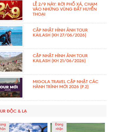
LỄ 2/9 NÀY: RỜI PHỐ XÁ, CHẠM
VÀO NHỮNG VÙNG ĐẤT HUYỀN
THOẠI
CẬP NHẬT HÌNH ẢNH TOUR
KAILASH (KH 27/06/2026)
CẬP NHẬT HÌNH ẢNH TOUR
KAILASH (KH 21/06/2026)
MIGOLA TRAVEL CẬP NHẬT CÁC
HÀNH TRÌNH MỚI 2026 (P.2)
UR ĐỘC & LẠ
ang
Đang
hận
nhận