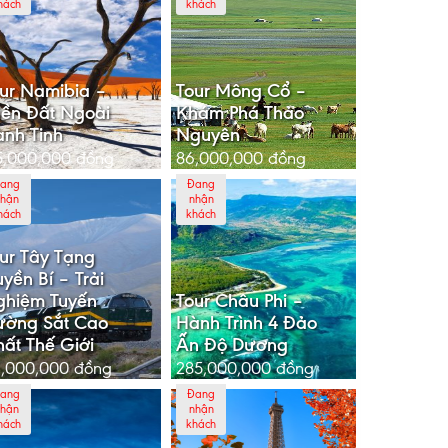
hách
khách
ur Namibia –
Tour Mông Cổ –
ền Đất Ngoài
Khám Phá Thảo
nh Tinh
Nguyên
5,000,000
đồng
86,000,000
đồng
ang
Đang
hận
nhận
hách
khách
ur Tây Tạng
yền Bí – Trải
ghiệm Tuyến
Tour Châu Phi –
ường Sắt Cao
Hành Trình 4 Đảo
ất Thế Giới
Ấn Độ Dương
,000,000
đồng
285,000,000
đồng
ang
Đang
hận
nhận
hách
khách