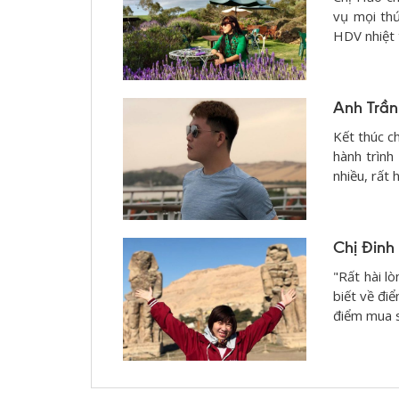
vụ mọi thứ
HDV nhiệt 
Anh Trần
Kết thúc c
hành trình
nhiều, rất 
Chị Đinh
"Rất hài lò
biết về đi
điểm mua 