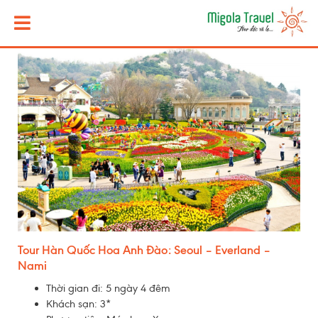
Tour Hàn Quốc Hoa Anh Đào: Seoul – Everland –
Nami
Thời gian đi:
5 ngày 4 đêm
Khách sạn:
3*