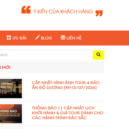
ƯU ĐÃI
BLOG
LIÊN HỆ
ch for:
N MỚI
CẬP NHẬT HÌNH ẢNH TOUR 4 ĐẢO
ẤN ĐỘ DƯƠNG (KH 13/07/2026)
THÔNG BÁO || CẬP NHẬT LỊCH
KHỞI HÀNH & GIÁ TOUR DÀNH CHO
CÁC HÀNH TRÌNH ĐẶC SẮC