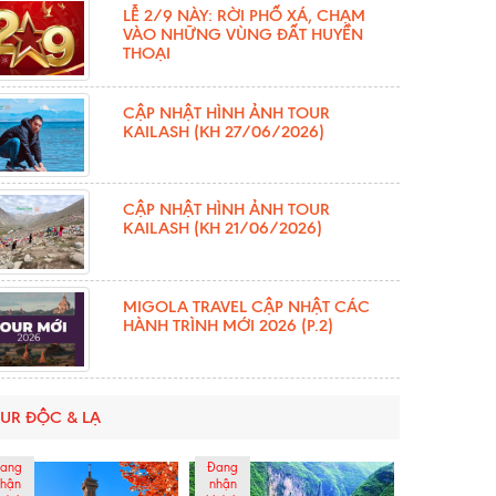
LỄ 2/9 NÀY: RỜI PHỐ XÁ, CHẠM
VÀO NHỮNG VÙNG ĐẤT HUYỀN
THOẠI
CẬP NHẬT HÌNH ẢNH TOUR
KAILASH (KH 27/06/2026)
CẬP NHẬT HÌNH ẢNH TOUR
KAILASH (KH 21/06/2026)
MIGOLA TRAVEL CẬP NHẬT CÁC
HÀNH TRÌNH MỚI 2026 (P.2)
UR ĐỘC & LẠ
ang
Đang
hận
nhận