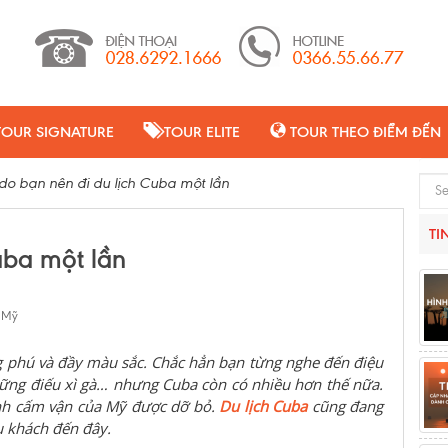
TOUR SIGNATURE
TOUR ELITE
TOUR THEO ĐIỂM ĐẾN
 do bạn nên đi du lịch Cuba một lần
Sear
TI
uba một lần
 Mỹ
g phú và đầy màu sắc. Chắc hẳn bạn từng nghe đến điệu
những điếu xì gà… nhưng Cuba còn có nhiều hơn thế nữa.
ệnh cấm vận của Mỹ được dỡ bỏ.
Du lịch
Cuba
cũng đang
u khách đến đây.