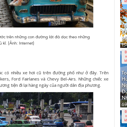
k
To
Kh
ước trên những con đường lát đá dọc theo những
Mi
 kĩ. (Ảnh: Internet)
15
Đ
n
k
To
c có nhiều xe hơi cũ trên đường phố như ở đây. Trên
Hu
rs, Ford Fairlanes và Chevy Bel-Airs. Những chiếc xe
N
ương tiện đi lại hàng ngày của người dân địa phương.
Đ
Nh
69
Đ
n
k