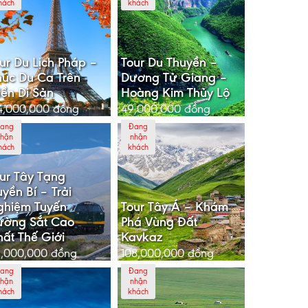
hách
khách
ur Du Lịch Pháp –
Tour Du Thuyền –
úc Du Ca Trên
Dương Tử Giang –
ền Di Sản
Hoàng Kim Thủy Lộ
4,000,000
đồng
49,000,000
đồng
ang
Đang
hận
nhận
hách
khách
ur Tây Tạng
yền Bí – Trải
ghiệm Tuyến
Tour Tây Á – Khám
ường Sắt Cao
Phá Vùng Đất
ất Thế Giới
Kavkaz
,000,000
đồng
108,000,000
đồng
ang
Đang
hận
nhận
hách
khách