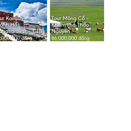
ur Kailash –
Tour Mông Cổ –
hánh Hồ
Khám Phá Thảo
anasarovar – CT3
Nguyên
5,000,000
đồng
86,000,000
đồng