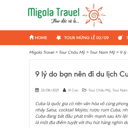
HOME
TOUR MỪNG LỄ 02/09
Migola Travel
>
Tour Châu Mỹ
>
Tour Nam Mỹ
>
9 lý
9 lý do bạn nên đi du lịch C
,
23/08/2021
Vĩ Cao
Tour Châu Mỹ
Tour Nam
Cuba là quốc gia có nền văn hóa vô cùng phon
nhảy Salsa, cocktail Mojito, rượu rum Cuba, 
Cuba đang bắt đầu phát triển mạnh sau khi l
là một địa điểm tuyệt vời thu hút hàng nghìn d