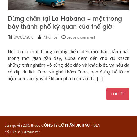
Dừng chân tại La Habana – một trong
bảy thành phố kỳ quan của thế giới
09/03/2018
Nhơn Lê
Leave a comment
Nổi lên là một trong những điểm đến mới hấp dẫn nhất
trong thời gian gần đây, Cuba đem đến cho du khách
những trải nghiệm vô cùng độc đáo và khác biệt. Và nếu đã
có dịp du lịch Cuba và ghé thăm Cuba, bạn đừng bỏ lỡ cơ
hội dành vài ngày để khám phá trọn vẹn La […]
CHI TIẾT
CÔNG TY CỔ PHẦN DỊCH VỤ FIDEN
Bản quyền 2015 thuộc
Số ĐKKD: 0312606357