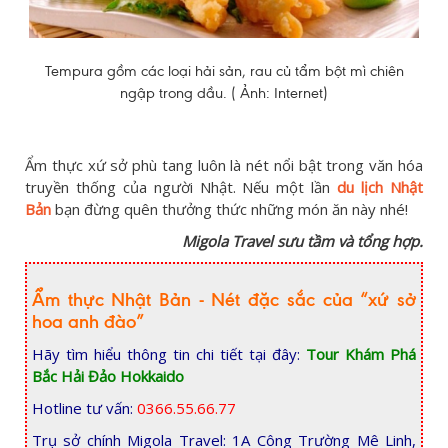
Tempura gồm các loại hải sản, rau củ tẩm bột mì chiên
ngập trong dầu. ( Ảnh: Internet)
Ẩm thực xứ sở phù tang luôn là nét nổi bật trong văn hóa
truyền thống của người Nhật. Nếu một lần
du lịch Nhật
Bản
bạn đừng quên thưởng thức những món ăn này nhé!
Migola Travel sưu tầm và tổng hợp.
Ẩm thực Nhật Bản - Nét đặc sắc của “xứ sở
hoa anh đào”
Hãy tìm hiểu thông tin chi tiết tại đây:
Tour Khám Phá
Bắc Hải Đảo Hokkaido
Hotline tư vấn:
0366.55.66.77
Trụ sở chính Migola Travel: 1A Công Trường Mê Linh,