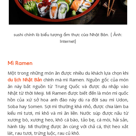
sushi chính là biểu tượng ẩm thực của Nhật Bản. ( Ảnh:
Internet)
Mì Ramen
Một trong những món ăn được nhiều du khách lựa chọn khi
du lịch Nhật Bản
chính mà mì Ramen. Nguồn gốc của món
ăn này bắt nguồn từ Trung Quốc và được du nhập vào
Nhật từ thời Meiji. Mì Ramen được biết đến là món mì quốc
hồn của xứ sở hoa anh đào này dù ra đời sau mì Udon,
Soba hay Somen. Sợi mì thường khá nhỏ, được chia làm ba
kiểu mì tươi, mì khô và mì ăn liền. Nước súp được nấu từ
xương bò, xương heo, khô cá bào, tảo bẹ, cá mòi, hải sản,
hành tây. Mì thường được ăn cùng với chả cá, thịt heo xắt
lát, rau tươi, trứng luộc, rau củ khô.