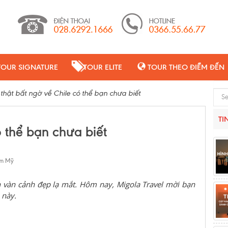
TOUR SIGNATURE
TOUR ELITE
TOUR THEO ĐIỂM ĐẾN
 thật bất ngờ về Chile có thể bạn chưa biết
Sear
TI
ó thể bạn chưa biết
am Mỹ
vàn cảnh đẹp lạ mắt. Hôm nay, Migola Travel mời bạn
 này.