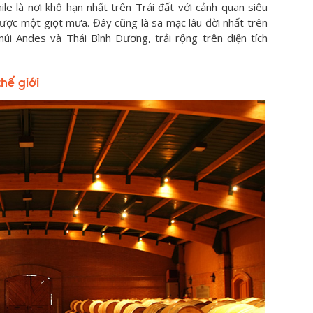
le là nơi khô hạn nhất trên Trái đất với cảnh quan siêu
ược một giọt mưa. Đây cũng là sa mạc lâu đời nhất trên
núi Andes và Thái Bình Dương, trải rộng trên diện tích
hế giới