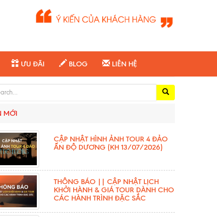
ƯU ĐÃI
BLOG
LIÊN HỆ
ch for:
N MỚI
CẬP NHẬT HÌNH ẢNH TOUR 4 ĐẢO
ẤN ĐỘ DƯƠNG (KH 13/07/2026)
THÔNG BÁO || CẬP NHẬT LỊCH
KHỞI HÀNH & GIÁ TOUR DÀNH CHO
CÁC HÀNH TRÌNH ĐẶC SẮC