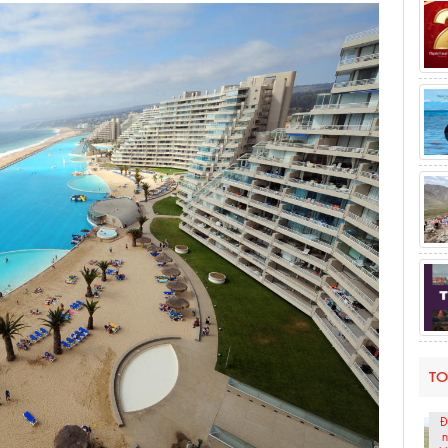
TO
Đ
n