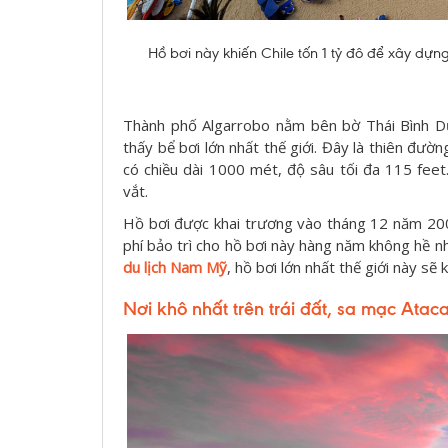
Hồ bơi này khiến Chile tốn 1 tỷ đô để xây dựn
Thành phố Algarrobo nằm bên bờ Thái Bình Dư
thấy bể bơi lớn nhất thế giới. Đây là thiên đườ
có chiều dài 1000 mét, độ sâu tối đa 115 feet
vắt.
Hồ bơi được khai trương vào tháng 12 năm 2006
phí bảo trì cho hồ bơi này hàng năm không hề n
du lịch Nam Mỹ
, hồ bơi lớn nhất thế giới này s
N
ơi khô nhất trên trái đất, sa mạc Ata