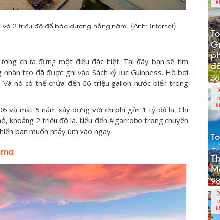
k
g và 2 triệu đô để bảo dưỡng hằng năm. (Ảnh: Internet)
To
G
p
ơng chứa đựng một điều đặc biệt. Tại đây bạn sẽ tìm
đả
ng nhân tạo đã được ghi vào Sách kỷ lục Guinness. Hồ bơi
36
. Và nó có thể chứa đến 66 triệu gallon nước biển trong
Đ
n
k
 và mất 5 năm xây dựng với chi phí gần 1 tỷ đô la. Chi
hỏ, khoảng 2 triệu đô la. Nếu đến Algarrobo trong chuyến
ẽ khiến bạn muốn nhảy ùm vào ngay.
To
– 
cama
Th
M
98
Đ
n
k