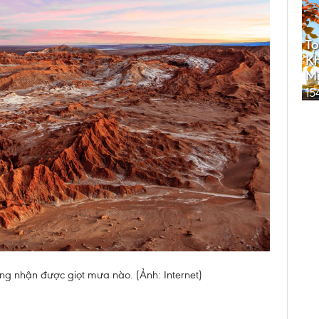
To
Kh
Mi
15
ng nhận được giọt mưa nào. (Ảnh: Internet)