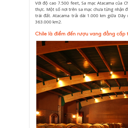
Với độ cao 7.500 feet, Sa mạc Atacama của Chi
thực. Một số nơi trên sa mạc chưa từng nhận đ
trái đất. Atacama trải dài 1.000 km giữa Dãy 
363.000 km2.
Chile là đ
iểm đến rượu vang đẳng cấp t