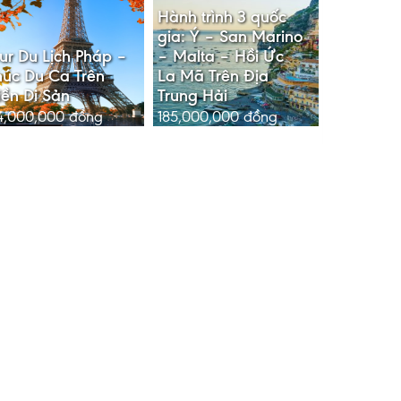
Hành trình 3 quốc
gia: Ý – San Marino
ur Du Lịch Pháp –
– Malta – Hồi Ức
úc Du Ca Trên
La Mã Trên Địa
ền Di Sản
Trung Hải
4,000,000
đồng
185,000,000
đồng