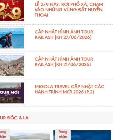
LỄ 2/9 NÀY: RỜI PHỐ XÁ, CHẠM
VÀO NHỮNG VÙNG ĐẤT HUYỀN
THOẠI
CẬP NHẬT HÌNH ẢNH TOUR
KAILASH (KH 27/06/2026)
CẬP NHẬT HÌNH ẢNH TOUR
KAILASH (KH 21/06/2026)
MIGOLA TRAVEL CẬP NHẬT CÁC
HÀNH TRÌNH MỚI 2026 (P.2)
UR ĐỘC & LẠ
ang
Đang
hận
nhận