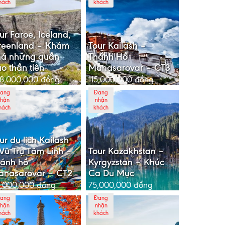
hách
khách
ur Faroe, Iceland,
reenland – Khám
Tour Kailash –
há những quần
Thánh Hồ
o thần tiên
Manasarovar – CT3
8,000,000
đồng
115,000,000
đồng
ang
Đang
hận
nhận
hách
khách
ur du lịch Kailash
Vũ Trụ Tâm Linh –
Tour Kazakhstan –
ánh hồ
Kyrgyzstan – Khúc
anasarovar – CT2
Ca Du Mục
,000,000
đồng
75,000,000
đồng
ang
Đang
hận
nhận
hách
khách