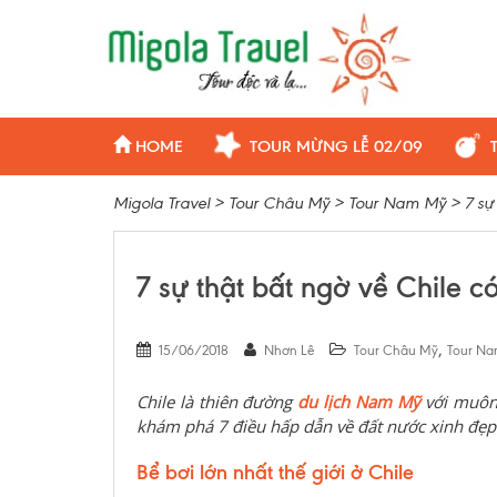
HOME
TOUR MỪNG LỄ 02/09
Migola Travel
>
Tour Châu Mỹ
>
Tour Nam Mỹ
>
7 sự
7 sự thật bất ngờ về Chile c
,
15/06/2018
Nhơn Lê
Tour Châu Mỹ
Tour N
Chile là thiên đường
du lịch Nam Mỹ
với muôn 
khám phá 7 điều hấp dẫn về đất nước xinh đẹp
Bể bơi lớn nhất thế giới ở Chile