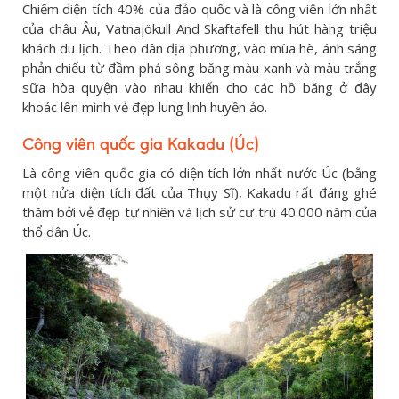
Chiếm diện tích 40% của đảo quốc và là công viên lớn nhất
của châu Âu, Vatnajökull And Skaftafell thu hút hàng triệu
khách du lịch. Theo dân địa phương, vào mùa hè, ánh sáng
phản chiếu từ đầm phá sông băng màu xanh và màu trắng
sữa hòa quyện vào nhau khiến cho các hồ băng ở đây
khoác lên mình vẻ đẹp lung linh huyền ảo.
Công viên quốc gia Kakadu
(Úc)
Là công viên quốc gia có diện tích lớn nhất nước Úc (bằng
một nửa diện tích đất của Thụy Sĩ), Kakadu rất đáng ghé
thăm bởi vẻ đẹp tự nhiên và lịch sử cư trú 40.000 năm của
thổ dân Úc.