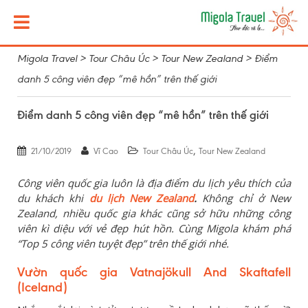
Migola Travel
>
Tour Châu Úc
>
Tour New Zealand
>
Điểm
danh 5 công viên đẹp “mê hồn” trên thế giới
Điểm danh 5 công viên đẹp “mê hồn” trên thế giới
,
21/10/2019
Vĩ Cao
Tour Châu Úc
Tour New Zealand
Công viên quốc gia luôn là địa điểm du lịch yêu thích của
du khách khi
du lịch New Zealand
.
Không chỉ ở New
Zealand, nhiều quốc gia khác cũng sở hữu những công
viên kì diệu với vẻ đẹp hút hồn. Cùng Migola khám phá
“Top 5 công viên tuyệt đẹp” trên thế giới nhé.
Vườn quốc gia Vatnajökull And Skaftafell
(Iceland)