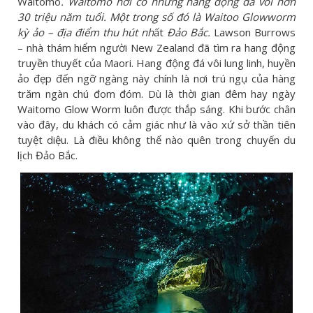
Waitomo
. Waitomo nơi có những hang động đá vôi hơn
30 triệu năm tuổi. Một trong số đó là Waitoo Glowworm
kỳ ảo – địa điểm thu hút nh
ất
Đảo Bắc.
Lawson Burrows
– nhà thám hiểm người New Zealand đã tìm ra hang động
truyền thuyết của Maori. Hang động đá vôi lung linh, huyền
ảo đẹp đến ngỡ ngàng này chính là nơi trú ngụ của hàng
trăm ngàn chú đom đóm. Dù là thời gian đêm hay ngày
Waitomo Glow Worm luôn được thắp sáng. Khi bước chân
vào đây, du khách có cảm giác như là vào xứ sở thần tiên
tuyệt diệu. Là điều không thể nào quên trong chuyến du
lịch Đảo Bắc.