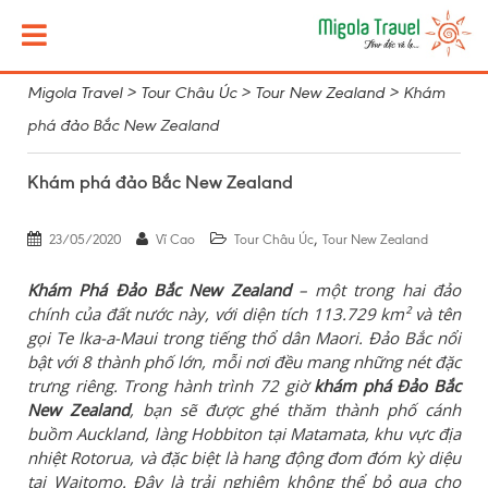
Migola Travel
>
Tour Châu Úc
>
Tour New Zealand
>
Khám
phá đảo Bắc New Zealand
Khám phá đảo Bắc New Zealand
,
23/05/2020
Vĩ Cao
Tour Châu Úc
Tour New Zealand
Khám Phá Đảo Bắc New Zealand
– một trong hai đảo
chính của đất nước này, với diện tích 113.729 km² và tên
gọi Te Ika-a-Maui trong tiếng thổ dân Maori. Đảo Bắc nổi
bật với 8 thành phố lớn, mỗi nơi đều mang những nét đặc
trưng riêng. Trong hành trình 72 giờ
khám phá Đảo Bắc
New Zealand
, bạn sẽ được ghé thăm thành phố cánh
buồm Auckland, làng Hobbiton tại Matamata, khu vực địa
nhiệt Rotorua, và đặc biệt là hang động đom đóm kỳ diệu
tại Waitomo. Đây là trải nghiệm không thể bỏ qua cho