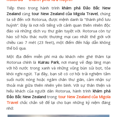
Tiếp theo trong hành trình
khám phá Đảo Bắc New
Zealand
cùng
tour New Zealand của Migola Travel
, chúng
ta sẽ đến với Rotorua, được mệnh danh là “thành phố lưu
huỳnh”. Đây là nơi nổi tiếng với cảnh quan thiên nhiên độc
đáo và những dịch vụ thư giãn tuyệt vời. Rotorua còn tự
hào sở hữu thác nước thương mại cao nhất thế giới với
chiều cao 7 mét (23 feet), một điểm đến hấp dẫn không
thể bỏ qua.
Một địa điểm miễn phí mà du khách nên ghé thăm tại
Rotorua chính là
Kuirau Park
, nơi mang vẻ đẹp lãng mạn
với hồ nước trong xanh và những vũng bùn sủi bọt, tỏa
khói nghi ngút. Tại đây, bạn sẽ có cơ hội trải nghiệm tắm
suối nước nóng hoặc ngâm chân thư giãn, cảm nhận sự
thoải mái giữa thiên nhiên yên bình. Với sự thân thiện và
hiếu khách của người dân Rotorua, hành trình
khám phá
Đảo Bắc New Zealand
trong
tour New Zealand của Migola
Travel
chắc chắn sẽ để lại cho bạn những kỷ niệm đáng
nhớ.