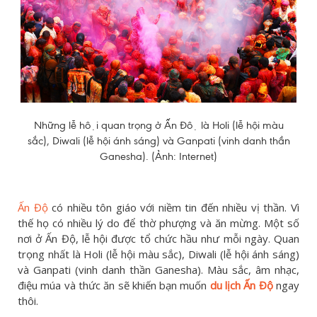
Những lễ hội quan trọng ở Ấn Độ là Holi (lễ hội màu
sắc), Diwali (lễ hội ánh sáng) và Ganpati (vinh danh thần
Ganesha). (Ảnh: Internet)
Ấn Độ
có nhiều tôn giáo với niềm tin đến nhiều vị thần. Vì
thế họ có nhiều lý do để thờ phượng và ăn mừng. Một số
nơi ở Ấn Độ, lễ hội được tổ chức hầu như mỗi ngày. Quan
trọng nhất là Holi (lễ hội màu sắc), Diwali (lễ hội ánh sáng)
và Ganpati (vinh danh thần Ganesha). Màu sắc, âm nhạc,
điệu múa và thức ăn sẽ khiến bạn muốn
du lịch
Ấn Độ
ngay
thôi.