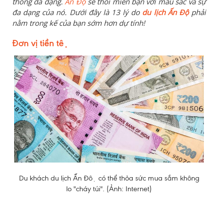
thống đa dạng.
Ấn Độ
sẽ thôi miên bạn với màu sắc và sự
đa dạng của nó. Dưới đây là 13 lý do
du lịch
Ấn Độ
phải
nằm trong kế của bạn sớm hơn dự tính!
Đơn vị tiền tệ
Du khách du lịch Ấn Độ có thể thỏa sức mua sắm không
lo "cháy túi". (Ảnh: Internet)