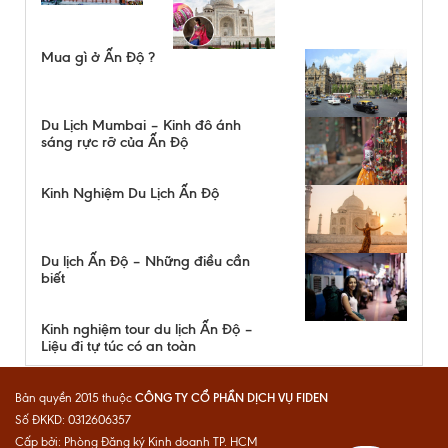
Mua gì ở Ấn Độ ?
Du Lịch Mumbai – Kinh đô ánh
sáng rực rỡ của Ấn Độ
Kinh Nghiệm Du Lịch Ấn Độ
Du lịch Ấn Độ – Những điều cần
biết
Kinh nghiệm tour du lịch Ấn Độ –
Liệu đi tự túc có an toàn
CÔNG TY CỔ PHẦN DỊCH VỤ FIDEN
Bản quyền 2015 thuộc
Số ĐKKD: 0312606357
Cấp bởi: Phòng Đăng ký Kinh doanh TP. HCM