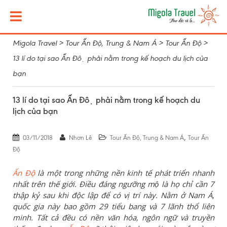
Migola Travel
>
Tour Ấn Độ, Trung & Nam Á
>
Tour Ấn Độ
>
13 lí do tại sao Ấn Độ phải nằm trong kế hoạch du lịch của
bạn
13 lí do tại sao Ấn Độ phải nằm trong kế hoạch du
lịch của bạn
,
03/11/2018
Nhơn Lê
Tour Ấn Độ, Trung & Nam Á
Tour Ấn
Độ
Ấn Độ
là
một trong những nền kinh tế phát triển nhanh
nhất trên thế giới
. Điều đáng ngưỡng mộ là họ
chỉ
cần
7
thập kỷ sau khi độc lập
để có vị trí này
. Nằm ở Nam Á,
quốc gia này bao gồm 29 tiểu bang và 7 lãnh thổ liên
minh
.
T
ất cả đều có nền văn hóa, ngôn ngữ và truyền