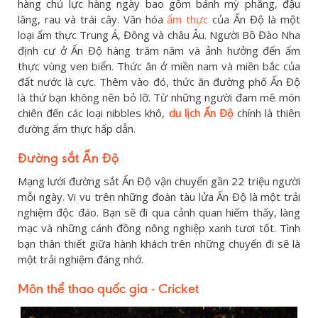
hàng chủ lực hàng ngày bao gồm bánh mỳ phẳng, đậu
lăng, rau và trái cây. Văn hóa
ẩm thực
của Ấn Độ là một
loại ẩm thực Trung Á, Đông và châu Âu. Người Bồ Đào Nha
định cư ở Ấn Độ hàng trăm năm và ảnh hưởng đến ẩm
thực vùng ven biển. Thức ăn ở miền nam và miền bắc của
đất nước là cực. Thêm vào đó, thức ăn đường phố Ấn Độ
là thứ bạn không nên bỏ lỡ. Từ những người đam mê món
chiên đến các loại nibbles khô,
du lịch Ấn Độ
chính là thiên
đường ẩm thực hấp dẫn.
Đường sắt Ấn Độ
Mạng lưới đường sắt Ấn Độ vận chuyển gần 22 triệu người
mỗi ngày. Vi vu trên những đoàn tàu lửa Ấn Độ là một trải
nghiệm độc đáo. Bạn sẽ đi qua cảnh quan hiếm thấy, làng
mạc và những cánh đồng nông nghiệp xanh tươi tốt. Tình
bạn thân thiết giữa hành khách trên những chuyến đi sẽ là
một trải nghiệm đáng nhớ.
Môn thể thao quốc gia - Cricket