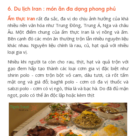
6. Du lịch Iran : món ăn đa dạng phong phú
Ẩm thực Iran
rất đa sắc, đa vị do chịu ảnh hưởng của khá
nhiều nền văn hóa như Trung Đông, Trung Á, Nga và châu
Âu. Một điểm chung của ẩm thực Iran là vị nồng và ấm.
Bên cạnh đó các món ăn thường trộn lẫn nhiều nguyên liệu
khác nhau. Nguyên liệu chính là rau, củ, hạt quả với nhiều
loại gia vị.
Nhiều khi người ta còn cho rau, thịt, hạt và quả trộn với
gạo đem hấp tạo thành các loại cơm gia vị đặc biệt như
shirin polo - cơm trộn bột vỏ cam, dâu tươi, cà rốt tẩm
mật ong và giá đỗ; baghli polo - cơm có đa vị thuốc và
sabzi polo - cơm có vị ngò, thìa là và bạc hà. Do đã đủ mặn
ngọt, polo có thể ăn độc lập hoặc kèm thịt