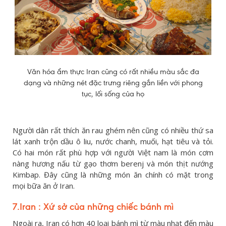
Văn hóa ẩm thực Iran cũng có rất nhiều màu sắc đa
dạng và những nét đặc trưng riêng gắn liền với phong
tục, lối sống của họ
Người dân rất thích ăn rau ghém nên cũng có nhiều thứ sa
lát xanh trộn dầu ô liu, nước chanh, muối, hạt tiêu và tỏi.
Có hai món rất phù hợp với người Việt nam là món cơm
nàng hương nấu từ gạo thơm berenj và món thịt nướng
Kimbap. Đây cũng là những món ăn chính có mặt trong
mọi bữa ăn ở Iran.
7.Iran : Xứ sở của những chiếc bánh mì
Ngoài ra, Iran có hơn 40 loại bánh mì từ màu nhạt đến màu