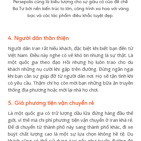
Persepolis cũng là biểu tượng cho sự giàu có của đế chế
Ba Tư bởi nền kiến trúc to lớn, công trình xa hoa với vàng
bạc và các tác phẩm điêu khắc tuyệt đẹp.
4. Người dân thân thiện
Người dân Iran rất hiếu khách, đặc biệt khi biết bạn đến từ
Việt Nam. Điều này nghe có vẻ khó tin nhưng là sự thật. Là
một quốc gia theo đạo Hồi nhưng họ luôn trao cho du
khách những nụ cười khi gặp trên đường. Đừng ngần ngại
khi bạn cần sự giúp đỡ từ người dân nơi. Họ sẽ tận tình khi
có yêu cầu. Thậm chí họ còn mời bạn những bữa ăn truyền
thống địa phương hoặc mời lại nhà họ chơi.
5. Giá phương tiện vận chuyển rẻ
Là một quốc gia có trữ lượng dầu lửa đứng hàng đầu thế
giới, vì thế mà chi phí phương tiện vận chuyển ở Iran khá rẻ.
Để di chuyển từ thành phố này sang thành phố khác, đi xe
buýt chất lượng cao là một sự lựa chọn không hề tệ. Du
khách cũng có thể sử dụng taxi nếu như tuyến đường đó