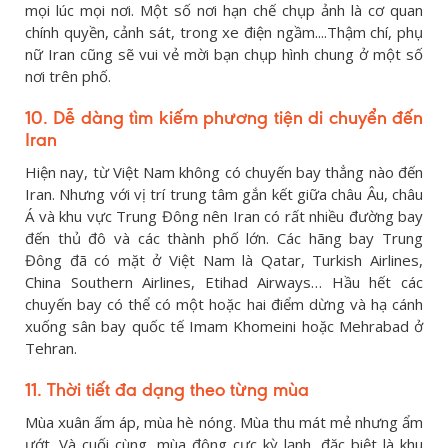
mọi lúc mọi nơi. Một số nơi hạn chế chụp ảnh là cơ quan
chính quyền, cảnh sát, trong xe điện ngầm....Thậm chí, phụ
nữ Iran cũng sẽ vui vẻ mời bạn chụp hình chung ở một số
nơi trên phố.
10. Dễ dàng tìm kiếm phương tiện di chuyển đến
Iran
Hiện nay, từ Việt Nam không có chuyến bay thẳng nào đến
Iran. Nhưng với vị trí trung tâm gắn kết giữa châu Âu, châu
Á và khu vực Trung Đông nên Iran có rất nhiều đường bay
đến thủ đô và các thành phố lớn. Các hãng bay Trung
Đông đã có mặt ở Việt Nam là Qatar, Turkish Airlines,
China Southern Airlines, Etihad Airways… Hầu hết các
chuyến bay có thể có một hoặc hai điểm dừng và hạ cánh
xuống sân bay quốc tế Imam Khomeini hoặc Mehrabad ở
Tehran.
11. Thời tiết đa dạng theo từng mùa
Mùa xuân ấm áp, mùa hè nóng. Mùa thu mát mẻ nhưng ẩm
ướt. Và cuối cùng, mùa đông cực kỳ lạnh, đặc biệt là khu