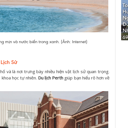
To
Hu
N
Đ
Nh
69
rắng mịn và nước biển trong xanh. (Ảnh: Internet)
 Lịch Sử
 và là nơi trưng bày nhiều hiện vật lịch sử quan trọng.
à khoa học tự nhiên.
Du lịch Perth
giúp bạn hiểu rõ hơn về