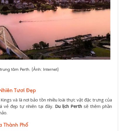
ung tâm Perth. (Ảnh: Internet)
 Nhiên Tươi Đẹp
ings và là nơi bảo tồn nhiều loài thực vật đặc trưng của
á vẻ đẹp tự nhiên tại đây.
Du lịch Perth
sẽ thêm phần
hảo.
a Thành Phố