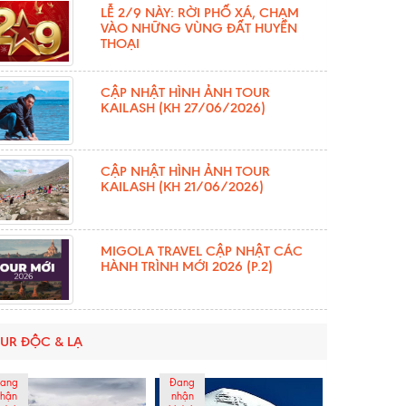
LỄ 2/9 NÀY: RỜI PHỐ XÁ, CHẠM
VÀO NHỮNG VÙNG ĐẤT HUYỀN
THOẠI
CẬP NHẬT HÌNH ẢNH TOUR
KAILASH (KH 27/06/2026)
CẬP NHẬT HÌNH ẢNH TOUR
KAILASH (KH 21/06/2026)
MIGOLA TRAVEL CẬP NHẬT CÁC
HÀNH TRÌNH MỚI 2026 (P.2)
UR ĐỘC & LẠ
ang
Đang
hận
nhận