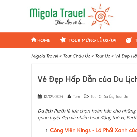
HOME
TOUR MỪNG LỄ 02/09
Migola Travel
>
Tour Châu Úc
>
Tour Úc
>
Vẻ Đẹp Hấp
Vẻ Đẹp Hấp Dẫn của Du Lịch
,
12/09/2024
Tom
Tour Châu Úc
Tour Úc
Du lịch Perth
là lựa chọn hoàn hảo cho những a
quan tuyệt đẹp và nhiều hoạt động thú vị, Per
Công Viên Kings - Lá Phổi Xanh củ