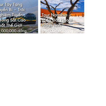
ur Tây Tạng
yền Bí – Trải
ghiệm Tuyến
Tour Namibia –
ường Sắt Cao
Miền Đất Ngoài
ất Thế Giới
Hành Tinh
,000,000
đồng
175,000,000
đồng