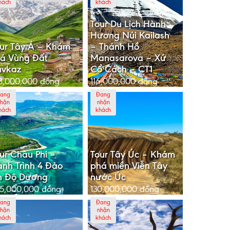
hách
khách
Tour Du Lịch Hành
Hương Núi Kailash
ur Tây Á – Khám
– Thánh Hồ
á Vùng Đất
Manasarova – Xứ
avkaz
Cổ Cách – CT1
8,000,000
đồng
116,000,000
đồng
ang
Đang
hận
nhận
hách
khách
ur Châu Phi –
Tour Tây Úc – Khám
nh Trình 4 Đảo
phá miền Viễn Tây
n Độ Dương
nước Úc
5,000,000
đồng
130,000,000
đồng
ang
Đang
hận
nhận
hách
khách