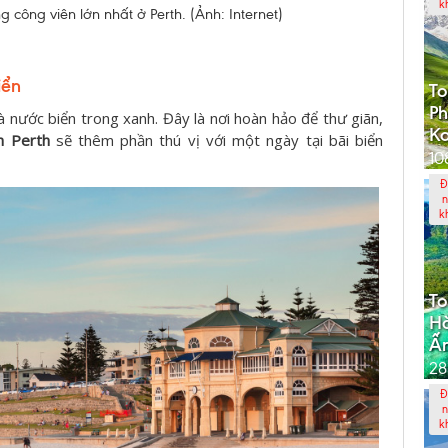
k
 công viên lớn nhất ở Perth. (Ảnh: Internet)
iển
To
Ph
và nước biển trong xanh. Đây là nơi hoàn hảo để thư giãn,
K
h Perth
sẽ thêm phần thú vị với một ngày tại bãi biển
10
Đ
n
k
To
Hà
Ấ
28
Đ
n
k