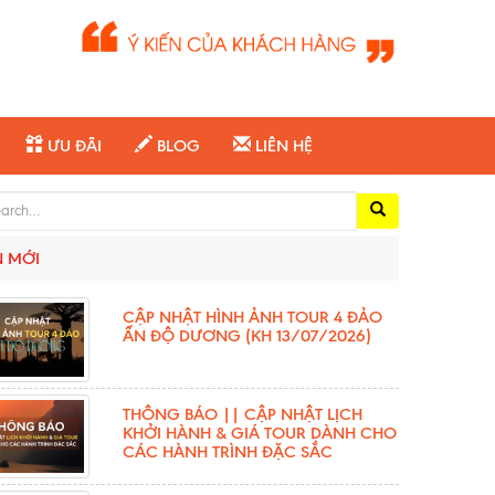
ƯU ĐÃI
BLOG
LIÊN HỆ
ch for:
N MỚI
CẬP NHẬT HÌNH ẢNH TOUR 4 ĐẢO
ẤN ĐỘ DƯƠNG (KH 13/07/2026)
THÔNG BÁO || CẬP NHẬT LỊCH
KHỞI HÀNH & GIÁ TOUR DÀNH CHO
CÁC HÀNH TRÌNH ĐẶC SẮC