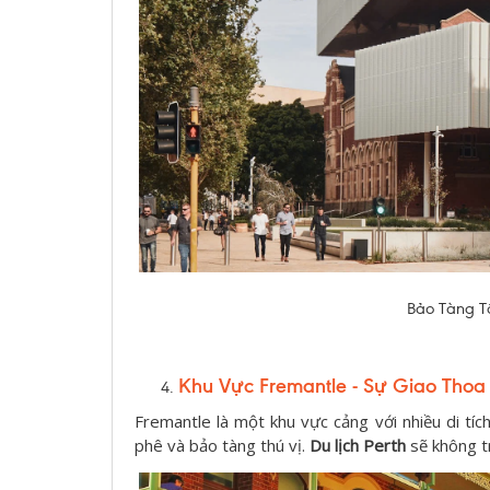
Bảo Tàng Tâ
Khu Vực Fremantle - Sự Giao Thoa
Fremantle là một khu vực cảng với nhiều di tíc
phê và bảo tàng thú vị.
Du lịch Perth
sẽ không t