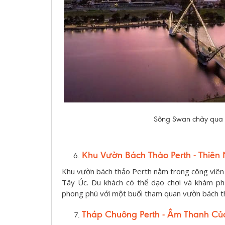
Sông Swan chảy qua tr
Khu Vườn Bách Thảo Perth - Thiên
Khu vườn bách thảo Perth nằm trong công viên K
Tây Úc. Du khách có thể dạo chơi và khám ph
phong phú với một buổi tham quan vườn bách t
Tháp Chuông Perth - Âm Thanh Củ