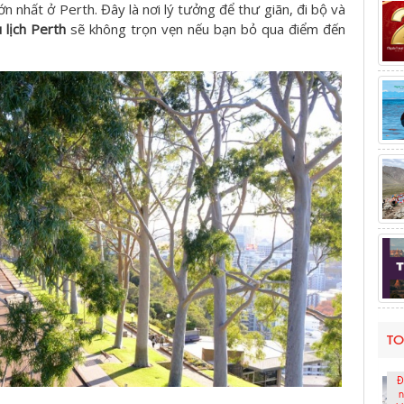
n nhất ở Perth. Đây là nơi lý tưởng để thư giãn, đi bộ và
 lịch Perth
sẽ không trọn vẹn nếu bạn bỏ qua điểm đến
TO
Đ
n