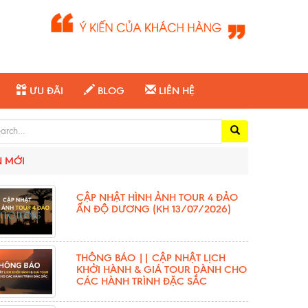
ƯU ĐÃI
BLOG
LIÊN HỆ
ch for:
N MỚI
CẬP NHẬT HÌNH ẢNH TOUR 4 ĐẢO
ẤN ĐỘ DƯƠNG (KH 13/07/2026)
THÔNG BÁO || CẬP NHẬT LỊCH
KHỞI HÀNH & GIÁ TOUR DÀNH CHO
CÁC HÀNH TRÌNH ĐẶC SẮC