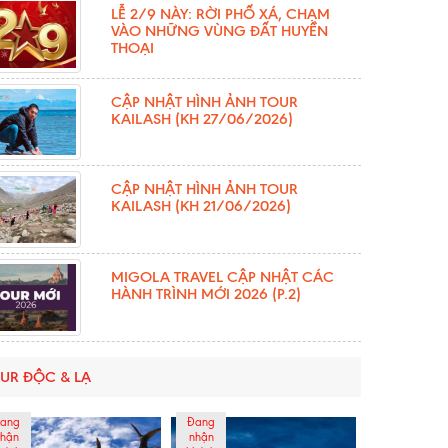
LỄ 2/9 NÀY: RỜI PHỐ XÁ, CHẠM
VÀO NHỮNG VÙNG ĐẤT HUYỀN
THOẠI
CẬP NHẬT HÌNH ẢNH TOUR
KAILASH (KH 27/06/2026)
CẬP NHẬT HÌNH ẢNH TOUR
KAILASH (KH 21/06/2026)
MIGOLA TRAVEL CẬP NHẬT CÁC
HÀNH TRÌNH MỚI 2026 (P.2)
UR ĐỘC & LẠ
ang
Đang
hận
nhận