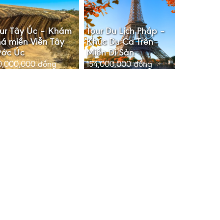
ur Tây Úc – Khám
Tour Du Lịch Pháp –
á miền Viễn Tây
Khúc Du Ca Trên
ước Úc
Miền Di Sản
0,000,000
đồng
154,000,000
đồng