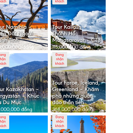
hách
khách
ur Namibia –
Tour Kailash –
ền Đất Ngoài
Thánh Hồ
nh Tinh
Manasarovar – CT3
5,000,000
đồng
115,000,000
đồng
ang
Đang
hận
nhận
hách
khách
Tour Faroe, Iceland,
ur Kazakhstan –
Greenland – Khám
rgyzstan – Khúc
phá những quần
a Du Mục
đảo thần tiên
,000,000
đồng
368,000,000
đồng
ang
Đang
hận
nhận
hách
khách