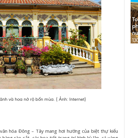
To
ph
n
13
nh và hoa nở rộ bốn mùa. ( Ảnh: Internet)
 văn hóa Đông – Tây mang hơi hướng của biệt thự kiểu
àng rào sắt, các họa tiết trang trí hình kỳ lân, cá vàng