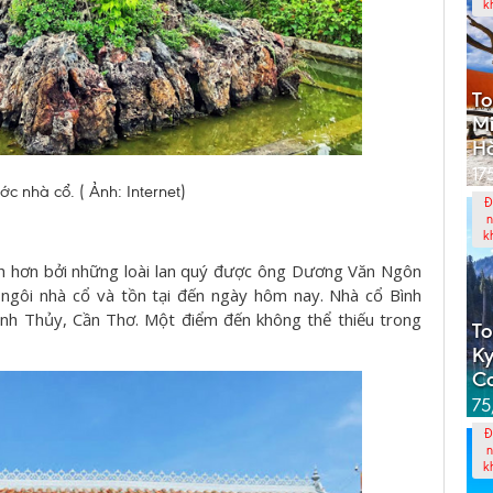
k
To
Mi
Hà
17
ớc nhà cổ. ( Ảnh: Internet)
Đ
n
k
ch hơn bởi những loài lan quý được ông Dương Văn Ngôn
ngôi nhà cổ và tồn tại đến ngày hôm nay. Nhà cổ Bình
ình Thủy, Cần Thơ. Một điểm đến không thể thiếu trong
To
Ky
C
75
Đ
n
k