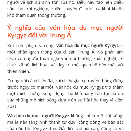
người và lịch sử sinh tồn của họ. Điều này tạo nên chiều
sâu cho trải nghiệm, khiến chuyến đi vượt ra khỏi khuôn
khổ tham quan thông thường.
Ý nghĩa của văn hóa du mục người
Kyrgyz đối với Trung Á
Xét trên phạm vi rộng,
văn hóa du mục người Kyrgyz
là
một phần quan trọng của di sản Trung Á. Nó phản ánh
cách con người thích nghi với môi trường khắc nghiệt, tổ
chức xã hội linh hoạt và duy trì mối quan hệ bền chặt với
thiên nhiên.
Trong bối cảnh hiện đại, khi nhiều giá trị truyền thống đứng
trước nguy cơ mai một, văn hóa du mục Kyrgyz trở thành
một minh chứng sống động cho khả năng tồn tại lâu dài
của những mô hình sống dựa trên sự hài hòa thay vì kiểm
soát.
Văn hóa du mục người Kyrgyz
không chỉ là một lối sống,
mà là nền tảng hình thành tư duy, cộng đồng và bản sắc
của dân tộc Kyrgyzstan. Gắn liền với núi cao, đồng cỏ và