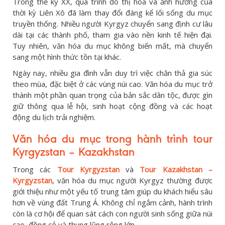
Trong thế kỷ XX, quá trình đô thị hóa và ảnh hưởng của
thời kỳ Liên Xô đã làm thay đổi đáng kể lối sống du mục
truyền thống. Nhiều người Kyrgyz chuyển sang định cư lâu
dài tại các thành phố, tham gia vào nền kinh tế hiện đại.
Tuy nhiên, văn hóa du mục không biến mất, mà chuyển
sang một hình thức tồn tại khác.
Ngày nay, nhiều gia đình vẫn duy trì việc chăn thả gia súc
theo mùa, đặc biệt ở các vùng núi cao. Văn hóa du mục trở
thành một phần quan trọng của bản sắc dân tộc, được gìn
giữ thông qua lễ hội, sinh hoạt cộng đồng và các hoạt
động du lịch trải nghiệm.
Văn hóa du mục trong hành trình tour
Kyrgyzstan – Kazakhstan
Trong các
Tour Kyrgyzstan
và
Tour Kazakhstan –
Kyrgyzstan
, văn hóa du mục người Kyrgyz thường được
giới thiệu như một yếu tố trung tâm giúp du khách hiểu sâu
hơn về vùng đất Trung Á. Không chỉ ngắm cảnh, hành trình
còn là cơ hội để quan sát cách con người sinh sống giữa núi
cao, đồng cỏ và thung lũng rộng lớn.