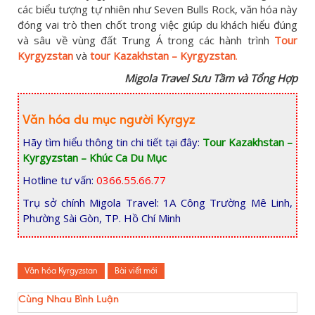
các biểu tượng tự nhiên như Seven Bulls Rock, văn hóa này
đóng vai trò then chốt trong việc giúp du khách hiểu đúng
và sâu về vùng đất Trung Á trong các hành trình
Tour
Kyrgyzstan
và
tour Kazakhstan – Kyrgyzstan
.
Migola Travel Sưu Tầm và Tổng Hợp
Văn hóa du mục người Kyrgyz
Hãy tìm hiểu thông tin chi tiết tại đây:
Tour Kazakhstan –
Kyrgyzstan – Khúc Ca Du Mục
Hotline tư vấn:
0366.55.66.77
Trụ sở chính Migola Travel: 1A Công Trường Mê Linh,
Phường Sài Gòn, TP. Hồ Chí Minh
Văn hóa Kyrgyzstan
Bài viết mới
Cùng Nhau Bình Luận