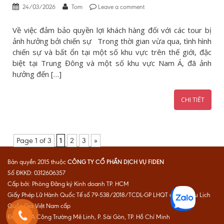
24/03/2026
Tom
Leave a comment
Về việc đảm bảo quyền lợi khách hàng đối với các tour bị
ảnh hưởng bởi chiến sự Trong thời gian vừa qua, tình hình
chiến sự và bất ổn tại một số khu vực trên thế giới, đặc
biệt tại Trung Đông và một số khu vực Nam Á, đã ảnh
hưởng đến […]
CHI TIẾT
Page 1 of 3
1
2
3
»
CÔNG TY CỔ PHẦN DỊCH VỤ FIDEN
Bản quyền 2015 thuộc
Số ĐKKD: 0312606357
Cấp bởi: Phòng Đăng ký Kinh doanh TP. HCM
Giấy Phép Lữ Hành Quốc Tế số 79-538/2018/TCDL-GP LHQT do Cục Du Lịch
Quốc Gia Việt Nam cấp
Địa chỉ: 1A Công Trường Mê Linh, P. Sài Gòn, TP. Hồ Chí Minh