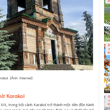
k
To
K
N
86
Đ
n
k
To
akol. (Ảnh: Internet)
Kh
Mi
15
thờ Karakol
Đ
n
XIX, trong bối cảnh Karakol trở thành một tiền đồn hành
k