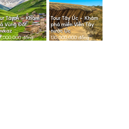
ur Tây Á – Khám
Tour Tây Úc – Khám
á Vùng Đất
phá miền Viễn Tây
avkaz
nước Úc
8,000,000
đồng
130,000,000
đồng