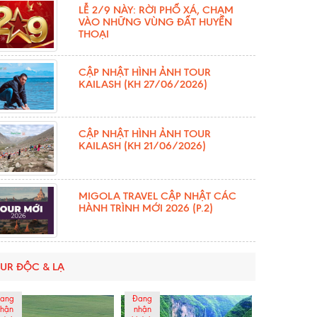
LỄ 2/9 NÀY: RỜI PHỐ XÁ, CHẠM
VÀO NHỮNG VÙNG ĐẤT HUYỀN
THOẠI
CẬP NHẬT HÌNH ẢNH TOUR
KAILASH (KH 27/06/2026)
CẬP NHẬT HÌNH ẢNH TOUR
KAILASH (KH 21/06/2026)
MIGOLA TRAVEL CẬP NHẬT CÁC
HÀNH TRÌNH MỚI 2026 (P.2)
UR ĐỘC & LẠ
ang
Đang
hận
nhận