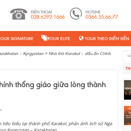
TOUR SIGNATURE
TOUR ELITE
TOUR THEO ĐIỂM ĐẾN
azakhstan – Kyrgyzstan
>
Nhà thờ Karakol – dấu ấn Chính
Sear
TI
hính thống giáo giữa lòng thành
an
o tiêu biểu tại thành phố Karakol, phản ánh lịch sử Nga
tour Kyrgyzstan – Kazakhstan.