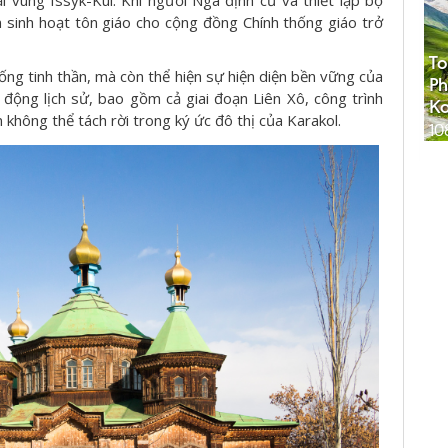
 vùng Issyk-Kul. Khi người Nga định cư và thiết lập bộ
n sinh hoạt tôn giáo cho cộng đồng Chính thống giáo trở
To
sống tinh thần, mà còn thể hiện sự hiện diện bền vững của
Ph
 động lịch sử, bao gồm cả giai đoạn Liên Xô, công trình
K
 không thể tách rời trong ký ức đô thị của Karakol.
10