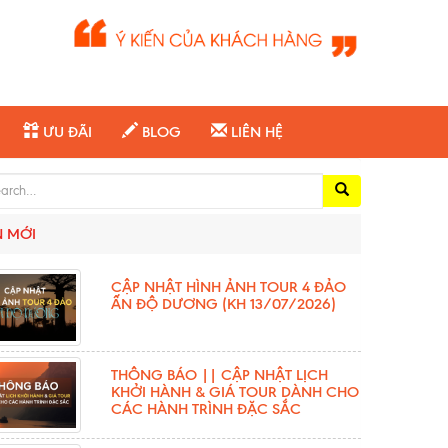
ƯU ĐÃI
BLOG
LIÊN HỆ
ch for:
N MỚI
CẬP NHẬT HÌNH ẢNH TOUR 4 ĐẢO
ẤN ĐỘ DƯƠNG (KH 13/07/2026)
THÔNG BÁO || CẬP NHẬT LỊCH
KHỞI HÀNH & GIÁ TOUR DÀNH CHO
CÁC HÀNH TRÌNH ĐẶC SẮC