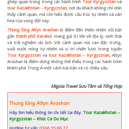
ghép quan trọng trong các hành trình
Tour Kyrgyzstan
và
tour Kazakhstan – Kyrgyzstan
, nơi du khách không chỉ nhìn
thấy cảnh quan, mà còn hiểu được cấu trúc tự nhiên và văn
hóa của vùng đất này.
Thung lũng Altyn Arashan
là điểm đến thiên nhiên nổi bật
gần
thành phố Karakol
,
mang giá trị lớn về địa lý, sinh thái
và trải nghiệm du lịch. Với cảnh quan núi cao đặc trưng,
suối nước nóng tự nhiên và vị trí chiến lược trong tuyến
Tour Kyrgyzstan
và
tour Kazakhstan – Kyrgyzstan
, Altyn
Arashan là điểm dừng không thể thiếu trong các hành trình
khám phá Trung Á một cách bài bản và có chiều sâu.
Migola Travel Sưu Tầm và Tổng Hợp
Thung lũng Altyn Arashan
Hãy tìm hiểu thông tin chi tiết tại đây:
Tour Kazakhstan –
Kyrgyzstan – Khúc Ca Du Mục
Hotline tư vấn:
0366.55.66.77