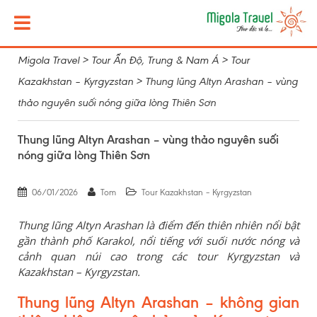
Migola Travel
>
Tour Ấn Độ, Trung & Nam Á
>
Tour
Kazakhstan – Kyrgyzstan
>
Thung lũng Altyn Arashan – vùng
thảo nguyên suối nóng giữa lòng Thiên Sơn
Thung lũng Altyn Arashan – vùng thảo nguyên suối
nóng giữa lòng Thiên Sơn
06/01/2026
Tom
Tour Kazakhstan – Kyrgyzstan
Thung lũng Altyn Arashan là điểm đến thiên nhiên nổi bật
gần thành phố Karakol, nổi tiếng với suối nước nóng và
cảnh quan núi cao trong các tour Kyrgyzstan và
Kazakhstan – Kyrgyzstan.
Thung lũng Altyn Arashan – không gian