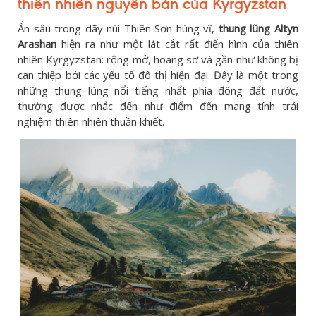
thiên nhiên nguyên bản của Kyrgyzstan
Ẩn sâu trong dãy núi Thiên Sơn hùng vĩ,
thung lũng Altyn
Arashan
hiện ra như một lát cắt rất điển hình của thiên
nhiên Kyrgyzstan: rộng mở, hoang sơ và gần như không bị
can thiệp bởi các yếu tố đô thị hiện đại. Đây là một trong
những thung lũng nổi tiếng nhất phía đông đất nước,
thường được nhắc đến như điểm đến mang tính trải
nghiệm thiên nhiên thuần khiết.