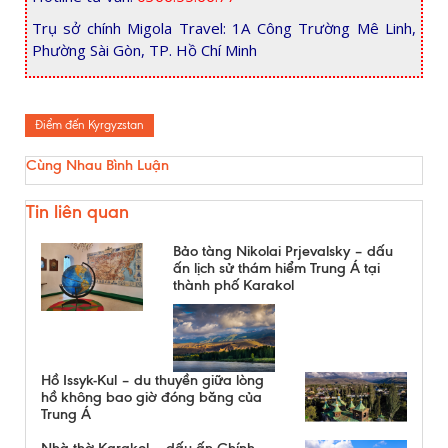
Trụ sở chính Migola Travel: 1A Công Trường Mê Linh,
Phường Sài Gòn, TP. Hồ Chí Minh
Điểm đến Kyrgyzstan
Cùng Nhau Bình Luận
Tin liên quan
Bảo tàng Nikolai Prjevalsky – dấu
ấn lịch sử thám hiểm Trung Á tại
thành phố Karakol
Hồ Issyk-Kul – du thuyền giữa lòng
hồ không bao giờ đóng băng của
Trung Á