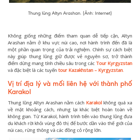
Thung lũng Altyn Arashan. (Ảnh: Internet)
Không giống những điểm tham quan dễ tiếp cận, Altyn
Arashan nằm ở khu vực núi cao, nơi hành trình đến đã là
một phần quan trọng của trải nghiệm. Chính sự cách biệt
này giúp thung lũng giữ được vẻ nguyên sơ, trở thành
điểm dừng mang tính chiều sâu trong các
Tour Kyrgyzstan
và đặc biệt là các tuyến
tour Kazakhstan – Kyrgyzstan
.
Vị trí địa lý và mối liên hệ với thành phố
Karakol
Thung lũng Altyn Arashan nằm cách
Karakol
không quá xa
về mặt khoảng cách, nhưng lại khác biệt hoàn toàn về
không gian. Từ Karakol, hành trình tiến vào thung lũng đưa
du khách rời khỏi vùng đô thị để bước dần vào thế giới của
núi cao, rừng thông và các đồng cỏ rộng lớn.