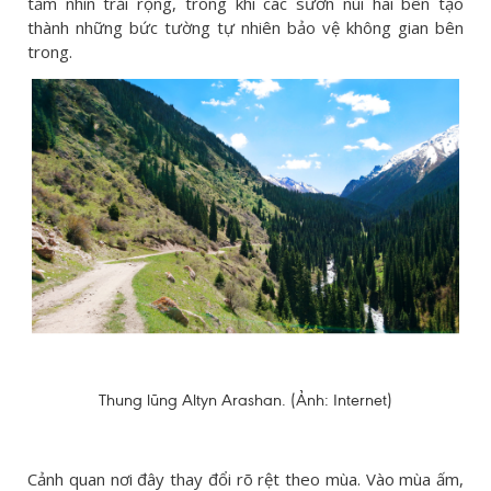
tầm nhìn trải rộng, trong khi các sườn núi hai bên tạo
thành những bức tường tự nhiên bảo vệ không gian bên
trong.
Thung lũng Altyn Arashan. (Ảnh: Internet)
Cảnh quan nơi đây thay đổi rõ rệt theo mùa. Vào mùa ấm,