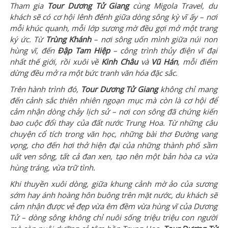
Tham gia
Tour Dương Tử Giang
cùng Migola Travel, du
khách sẽ có cơ hội lênh đênh giữa dòng sông kỳ vĩ ấy – nơi
mỗi khúc quanh, mỗi lớp sương mờ đều gợi mở một trang
ký ức. Từ
Trùng Khánh
– nơi sông uốn mình giữa núi non
hùng vĩ, đến
Đập Tam Hiệp
– công trình thủy điện vĩ đại
nhất thế giới, rồi xuôi về
Kinh Châu
và
Vũ Hán
, mỗi điểm
dừng đều mở ra một bức tranh văn hóa đặc sắc.
Trên hành trình đó,
Tour Dương Tử Giang
không chỉ mang
đến cảnh sắc thiên nhiên ngoạn mục mà còn là cơ hội để
cảm nhận dòng chảy lịch sử – nơi con sông đã chứng kiến
bao cuộc đổi thay của đất nước Trung Hoa. Từ những câu
chuyện cổ tích trong văn học, những bài thơ Đường vang
vọng, cho đến hơi thở hiện đại của những thành phố sầm
uất ven sông, tất cả đan xen, tạo nên một bản hòa ca vừa
hùng tráng, vừa trữ tình.
Khi thuyền xuôi dòng, giữa khung cảnh mờ ảo của sương
sớm hay ánh hoàng hôn buông trên mặt nước, du khách sẽ
cảm nhận được vẻ đẹp vừa êm đềm vừa hùng vĩ của Dương
Tử – dòng sông không chỉ nuôi sống triệu triệu con người