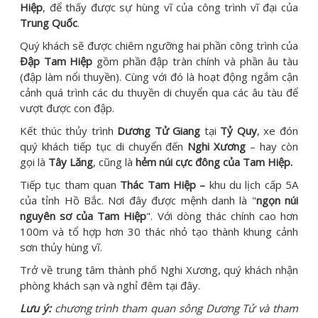
Hiệp
, để thấy được sự hùng vĩ của công trình vĩ đại của
Trung Quốc
.
Quý khách sẽ được chiêm ngưỡng hai phần công trình của
Đập Tam Hiệp
gồm phần đập tràn chính và phần âu tàu
(đập làm nổi thuyền). Cùng với đó là hoạt động ngắm cận
cảnh quá trình các du thuyền di chuyển qua các âu tàu để
vượt được con đập.
Kết thúc thủy trình
Dương Tử Giang
tại
Tỷ Quy
, xe đón
quý khách tiếp tục di chuyển đến
Nghi Xương
– hay còn
gọi là
Tây Lăng
, cũng là
hẻm núi cực đông của Tam Hiệp.
Tiếp tục tham quan
Thác Tam Hiệp –
khu du lịch cấp 5A
của tỉnh Hồ Bắc. Nơi đây được mệnh danh là "
ngọn núi
nguyên sơ của Tam Hiệp
". Với dòng thác chính cao hơn
100m và tổ hợp hơn 30 thác nhỏ tạo thành khung cảnh
sơn thủy hùng vĩ.
Trở về trung tâm thành phố Nghi Xương, quý khách nhận
phòng khách sạn và nghỉ đêm tại đây.
Lưu ý:
chương trình tham quan sông Dương Tử và tham