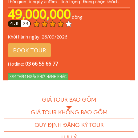
Thời gian: 6 ngày 5 đêm
Tình trạng: Đang nhận khách
49,000,000
đồng
4.0
23
Khởi hành ngày:
26/09/2026
BOOK TOUR
03 66 55 66 77
Hotline:
XEM THÊM NGÀY KHỞI HÀNH KHÁC
GIÁ TOUR BAO GỒM
GIÁ TOUR KHÔNG BAO GỒM
QUY ĐỊNH ĐĂNG KÝ TOUR
LƯU Ý