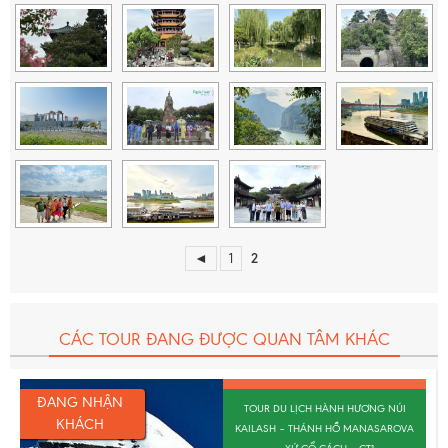
Trưởng đoàn tiếng Việt theo đoàn suốt hành trình.
Tiền bồi dưỡng cho HDV & tài xế (10USD/ Khách/
Ngày)
(***Khoản tiền này
không được tính
là doanh
thu của công ty, không được công ty xuất hóa đơn
và sẽ được thu riêng trước khi khởi hành tour).
Quà tặng du lịch từ
Migola Travel
.
Bảo hiểm du lịch với mức bồi thường cao nhất là
50.000 USD/vụ.
◄
1
2
CÁC TOUR ĐANG ĐƯỢC QUAN TÂM KHÁC
ĐANG NHẬN
TOUR DU LỊCH HÀNH HƯƠNG NÚI
KHÁCH
KAILASH – THÁNH HỒ MANASAROVA