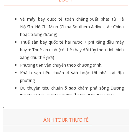
Vé máy bay quốc tế toàn chặng xuất phát từ Hà
Nội/Tp. Hồ Chí Minh (China Southern Airlines, Air China
hoặc tương đương).
Thuế sân bay quốc tế hai nước + phí xăng dầu máy
bay + Thuế an ninh (có thể thay đổi tùy theo tình hình
xăng dầu thế giới)
Phương tiện vận chuyển theo chương trình.
Khách sạn tiêu chuẩn
4 sao
hoặc tốt nhất tại địa
phương.
Du thuyền tiêu chuẩn
5 sao
khám phá sông Dương
Tử
tặng kèm vé trải nghiệm Âu tàu Đập Tam Hiệp.
Các bữa ăn theo chương trình.
.
Phí tham quan, phí môi trường tại các điểm tham
quan theo chương trình.
ẢNH TOUR THỰC TẾ
Visa Nhập cảnh Trung Quốc.