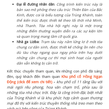
Đại lễ đường nhân dân
:
Công trình kiến trúc này là
bản sao mô phỏng theo cấu trúc Thiên Đàn của Bắc
Kinh, được coi là biểu tượng của Trùng Khánh, toàn
thể kiến trúc được thiết kế theo lối thời nhà Minh,
nhà Thanh. Tòa nhà hội nghị này là một trong
những điểm thường xuyên diễn ra các sự kiện lớn
và quan trọng mang tầm cỡ quốc gia.
Nhà ga Liziba
: Trạm tàu này nằm lửng lơ ở môt tòa
chung cư dân sinh, được thiết kế chống ồn nên cho
dù tàu chạy ngang qua ngay phía trên hay dưới
những căn chung cư thì mọi sinh hoạt của người
dân vẫn không bị cản trở.
Kết thúc chuyến tham quan, khi những con phố đã sáng
đèn, quý khách đến tham quan
Khu phố cổ Hồng Ngạn
Động (click để xem chi tiết)
-
khu phố cổ 11 tầng lầu với
mái ngói rêu phong, hoa văn chạm trổ, phía sau là
những tòa nhà chọc trời. Đây là công trình đặc biệt nhất
của Trùng Khánh vì là khu phức hợp cảnh quan thương
mại đô thị với kiến trúc thuyền thống nhà treo men theo
vách núi bên sông của Trùng Khánh.