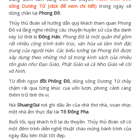
sông Dương Tử (click để xem chi tiết)
trong ngày sẽ
dừng chân tại
Phong Đô
.
Thủy thủ đoàn sẽ hướng dẫn quý khách tham quan Phong
Đô và lắng nghe những câu chuyện huyền sử của địa danh
này từ thời kì
Đông Hán.
Phong Đô là một quần thể gồm
rất nhiều công trình kiến trúc, văn hóa và tâm linh đặc
trung của người Hán. Các biểu tưởng tại Phong Đô được
xây dựng theo những mô tả trong kinh sách của nhiều
tôn giáo như Đạo Giáo, Phật Giáo và cả Nho Giáo về cõi
vô hình.
Từ đỉnh ngọn
đồi Phông Đô
, dòng sông Dương Tử chảy
chậm rãi qua từng khúc cua uốn lượn, phong cảnh càng
thêm trữ tình thi vị.
Núi
ShuangGui
nơi ghi dấu ấn của nhà thơ nhà, soạn nhạc
một nhà ẩm thực đại tài
Tô Đông Pha
.
Buổi tối, quý khách trở lại du thuyền. Thủy thủ đoàn sẽ có
một đêm trình diễn nghệ thuật chào mừng hành trình của
ngày đầu tiên thật tốt đẹp.