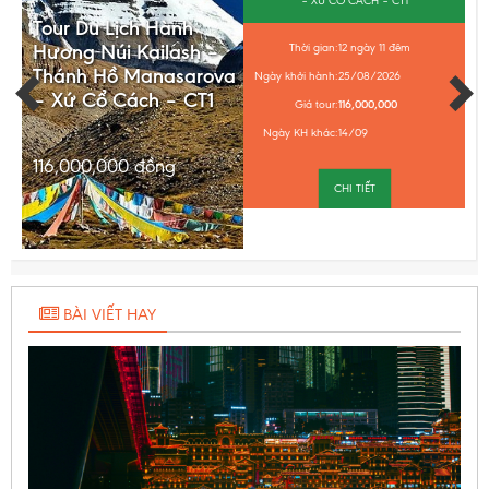
– XỨ CỔ CÁCH – CT1
Tour Du Lịch Hành
Hương Núi Kailash –
Thời gian:
12 ngày 11 đêm
Thánh Hồ Manasarova
Ngày khởi hành:
25/08/2026
– Xứ Cổ Cách – CT1
Giá tour:
116,000,000
Ngày KH khác:
14/09
116,000,000
đồng
CHI TIẾT
BÀI VIẾT HAY